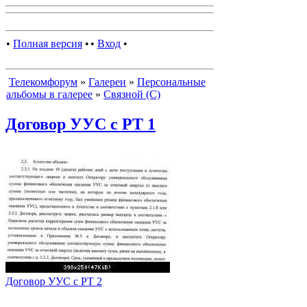
•
Полная версия
•
•
Вход
•
Телекомфорум
»
Галереи
»
Персональные
альбомы в галерее
»
Связной (С)
Договор УУС с РТ 1
Договор УУС с РТ 2