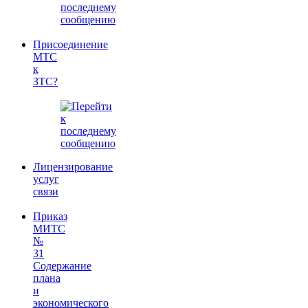
Присоединение
МТС
к
ЗТС?
Лицензирование
услуг
связи
Приказ
МИТС
№
31
Содержание
плана
и
экономического