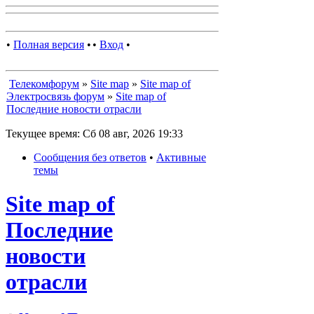
•
Полная версия
•
•
Вход
•
Телекомфорум
»
Site map
»
Site map of
Электросвязь форум
»
Site map of
Последние новости отрасли
Текущее время: Сб 08 авг, 2026 19:33
Сообщения без ответов
•
Активные
темы
Site map of
Последние
новости
отрасли