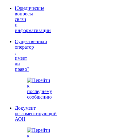
Юридические
вопросы
связи
и
информатизации
Существенный
оператор
-
имеет
ли
право?
Документ,
регламентирующий
АОН