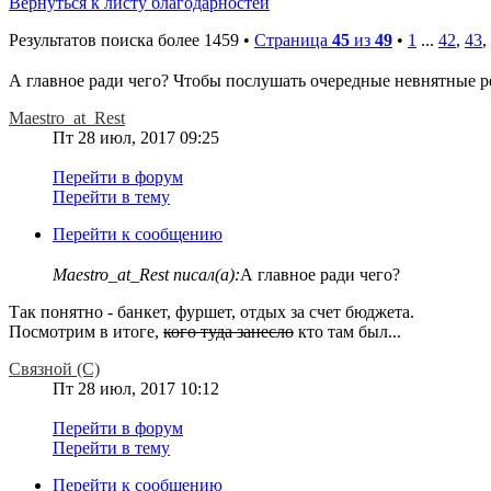
Вернуться к листу благодарностей
Результатов поиска более 1459 •
Страница
45
из
49
•
1
...
42
,
43
,
А главное ради чего? Чтобы послушать очередные невнятные ре
Maestro_at_Rest
Пт 28 июл, 2017 09:25
Перейти в форум
Перейти в тему
Перейти к сообщению
Maestro_at_Rest писал(а):
А главное ради чего?
Так понятно - банкет, фуршет, отдых за счет бюджета.
Посмотрим в итоге,
кого туда занесло
кто там был...
Связной (С)
Пт 28 июл, 2017 10:12
Перейти в форум
Перейти в тему
Перейти к сообщению