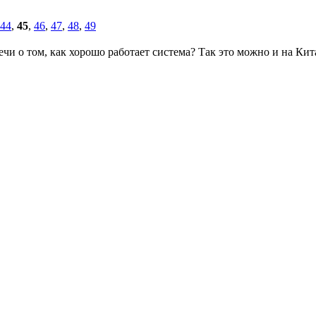
44
,
45
,
46
,
47
,
48
,
49
чи о том, как хорошо работает система? Так это можно и на Кит