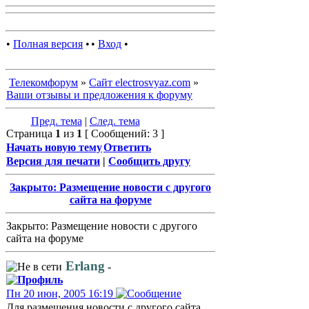
•
Полная версия
•
•
Вход
•
Телекомфорум
»
Сайт electrosvyaz.com
»
Ваши отзывы и предложения к форуму
Пред. тема
|
След. тема
Страница
1
из
1
[ Сообщений: 3 ]
Начать новую тему
Ответить
Версия для печати
|
Сообщить другу
Закрыто: Размещение новости с другого
сайта на форуме
Закрыто: Размещение новости с другого
сайта на форуме
Erlang
-
Пн 20 июн, 2005 16:19
Для размещения новости с другого сайта