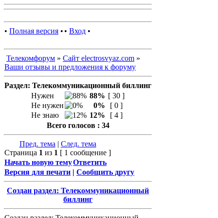
•
Полная версия
•
•
Вход
•
Телекомфорум
»
Сайт electrosvyaz.com
»
Ваши отзывы и предложения к форуму
Раздел: Телекоммуникационный биллинг
Нужен
88%
[ 30 ]
Не нужен
0%
[ 0 ]
Не знаю
12%
[ 4 ]
Всего голосов : 34
Пред. тема
|
След. тема
Страница
1
из
1
[ 1 сообщение ]
Начать новую тему
Ответить
Версия для печати
|
Сообщить другу
Создан раздел: Телекоммуникационный
биллинг
Создан раздел: Телекоммуникационный