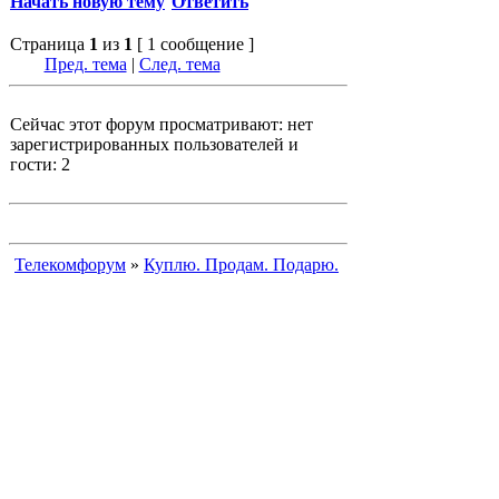
Начать новую тему
Ответить
Страница
1
из
1
[ 1 сообщение ]
Пред. тема
|
След. тема
Сейчас этот форум просматривают: нет
зарегистрированных пользователей и
гости: 2
Телекомфорум
»
Куплю. Продам. Подарю.
Перейти
•
Полная версия
•
•
Вход
•
STG-Mobile Style © 2008
STG