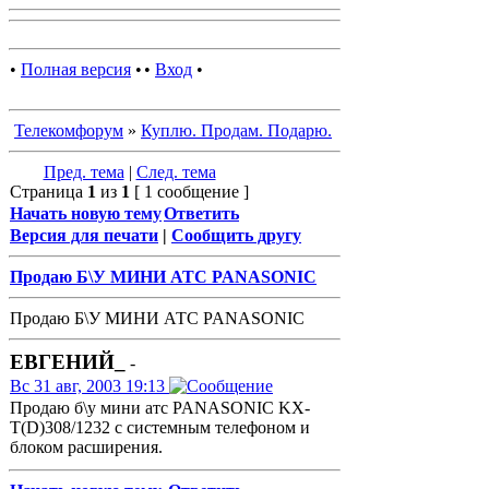
•
Полная версия
•
•
Вход
•
Телекомфорум
»
Куплю. Продам. Подарю.
Пред. тема
|
След. тема
Страница
1
из
1
[ 1 сообщение ]
Начать новую тему
Ответить
Версия для печати
|
Сообщить другу
Продаю Б\У МИНИ АТС PANASONIC
Продаю Б\У МИНИ АТС PANASONIC
ЕВГЕНИЙ_
-
Вс 31 авг, 2003 19:13
Продаю б\у мини атс PANASONIC KX-
T(D)308/1232 с системным телефоном и
блоком расширения.