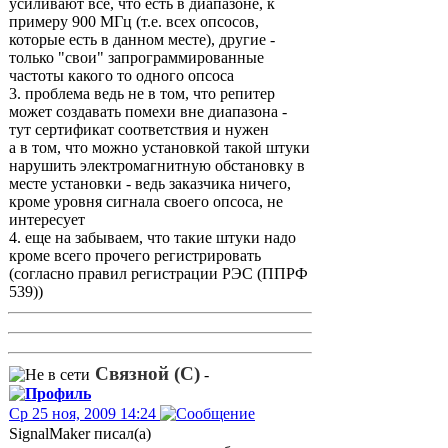
усиливают все, что есть в диапазоне, к
примеру 900 МГц (т.е. всех опсосов,
которые есть в данном месте), другие -
только "свои" запрограммированные
частоты какого то одного опсоса
3. проблема ведь не в том, что репитер
может создавать помехи вне диапазона -
тут сертификат соответствия и нужен
а в том, что можно установкой такой штуки
нарушить электромагнитную обстановку в
месте установки - ведь заказчика ничего,
кроме уровня сигнала своего опсоса, не
интересует
4. еще на забываем, что такие штуки надо
кроме всего прочего регистрировать
(согласно правил регистрации РЭС (ППРФ
539))
Связной (С)
-
Ср 25 ноя, 2009 14:24
SignalMaker писал(а)