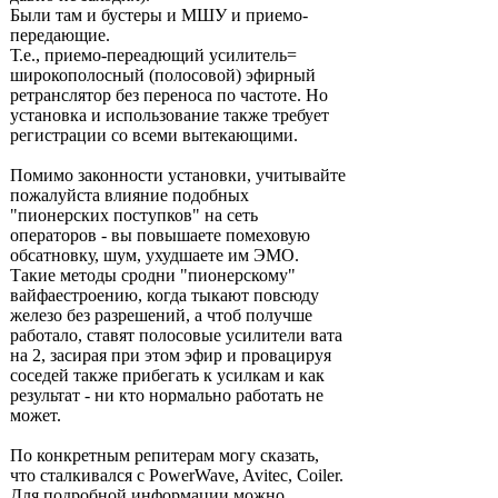
Были там и бустеры и МШУ и приемо-
передающие.
Т.е., приемо-переадющий усилитель=
широкополосный (полосовой) эфирный
ретранслятор без переноса по частоте. Но
установка и использование также требует
регистрации со всеми вытекающими.
Помимо законности установки, учитывайте
пожалуйста влияние подобных
"пионерских поступков" на сеть
операторов - вы повышаете помеховую
обсатновку, шум, ухудшаете им ЭМО.
Такие методы сродни "пионерскому"
вайфаестроению, когда тыкают повсюду
железо без разрешений, а чтоб получше
работало, ставят полосовые усилители вата
на 2, засирая при этом эфир и провацируя
соседей также прибегать к усилкам и как
результат - ни кто нормально работать не
может.
По конкретным репитерам могу сказать,
что сталкивался с PowerWave, Avitec, Coiler.
Для подробной информации можно