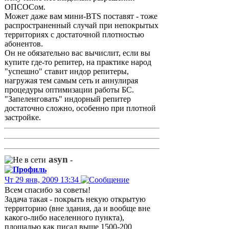
ОПСОСом.
Может даже вам мини-BTS поставят - тоже
распространенный случай при непокрытых
территориях с достаточной плотностью
абонентов.
Он не обязательно вас вычислит, если вы
купите где-то репитер, на практике народ
"успешно" ставит индор репитеры,
нагружая тем самым сеть и аннулирая
процедуры оптимизации работы БС.
"Запеленговать" индорный репитер
достаточно сложно, особенно при плотной
застройке.
asyn
-
Чт 29 янв, 2009 13:34
Всем спасибо за советы!
Задача такая - покрыть некую открытую
территорию (вне здания, да и вообще вне
какого-либо населенного пункта),
площадью как писал выше 1500-200