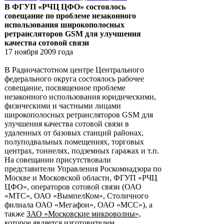
В ФГУП «РЧЦ ЦФО» состоялось
совещание по проблеме незаконного
использования широкополосных
ретрансляторов GSM для улучшения
качества сотовой связи
17 ноября 2009 года
В Радиочастотном центре Центрального
федерального округа состоялось рабочее
совещание, посвященное проблеме
незаконного использования юридическими,
физическими и частными лицами
широкополосных ретрансляторов GSM для
улучшения качества сотовой связи в
удаленных от базовых станций районах,
полуподвальных помещениях, торговых
центрах, тоннелях, подземных гаражах и т.п.
На совещании присутствовали
представители Управления Роскомнадзора по
Москве и Московской области, ФГУП «РЧЦ
ЦФО», операторов сотовой связи (ОАО
«МТС», ОАО «ВымпелКом», Столичного
филиала ОАО «Мегафон», ОАО «МСС»), а
также
ЗАО «Московские микроволны»,
которое является изготовителем