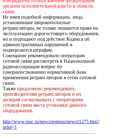
или радиочастотных каналов Федеральным
органом исполнительной власти в области
связи
.
Не имея подобной информации, лица,
установившие широкополосные
ретрансляторы, не только лишаются права на
эксплуатацию дорогостоящего оборудования,
но и подпадают под действие Кодекса об
административных нарушений и
подвергаются штрафам.
Совещание рекомендовало операторам
сотовой связи рассмотреть в Национальной
радиоассоциации вопрос по
совершенствованию нормативной базы
применения ретрансляторов в сетях сотовой
связи.
Также
предложено рекомендовать
производителям ретрансляторов и их
дилерам согласовывать с операторами
сотовой связи места установки данного
оборудования
.
http://www.rsoc.ru/news/regions/news11275.htm?
print=1