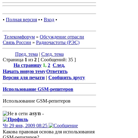
•
Полная версия
•
•
Вход
•
Телекомфорум
»
Обсуждение отрасли
Связь России
»
Радиочастоты (РЭС)
Пред. тема
|
След. тема
Страница
1
из
2
[ Сообщений: 35 ]
На страницу
1
,
2
След.
Начать новую тему
Ответить
Версия для печати
|
Сообщить другу
Использование GSM-репитеров
Использование GSM-репитеров
asyn
-
Чт 29 янв, 2009 08:25
Какова правовая основа для использования
GSM-репитеров?