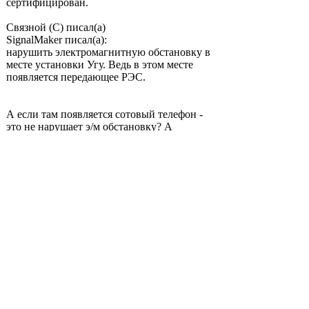
сертифицирован.
Связной (С) писал(а)
SignalMaker писал(а):
нарушить электромагнитную обстановку в
месте установки Угу. Ведь в этом месте
появляется передающее РЭС.
А если там появляется сотовый телефон -
это не нарушает э/м обстановку? А
действие репитера аналогично действию
телефона - на частоте телефона он дает
сигнал сравнимый по мощности.
Связной (С) писал(а)
Разница в зоне покрытия и действия сети.
Планирование сети, ЭМО, граница
действия БС нарушается.
Никакие границы не нарушаются. Репитер
ставят в зоне действия базы оператора -
иначе он не поймает сигнал базы. А сигнал
ретранслируется в помещение, в котором
телефон не может поймать сигнал базы.