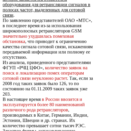
оборудования для ретрансляции сигналов в
полосах частот, выделенных для сотовой
связи
.
По заявлению представителей ОАО «МТС»,
в последнее время из-за использования
широкополосных ретрансляторов GSM
значительно ухудшилась помеховая
обстановка
, что приводит к ограничению
качества сигнала сотовой связи, искажениям
передаваемой информации или полному ее
отсутствию.
Из анализа, приведенного представителями
ФГУП «РЧЦ ЦФО»,
количество заявок на
поиск и локализацию помех операторам
сотовой связи неуклонно растет
. Так, если за
2008 год таких заявок было 126, то по
состоянию на 01.11.2009 таких заявок уже
203.
В настоящее время
в России ввозится и
эксплуатируется более 80 наименований
различного рода ретрансляторов
,
производимых в Китае, Германии, Индии,
Эстонии, Швеции и др. странах. Их
количество превышает сотни тысяч РЭС.
Зачастую фирмы, устанавливающие