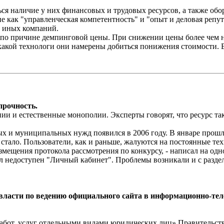
ься наличие у них финансовых и трудовых ресурсов, а также обо
как "управленческая компетентность" и "опыт и деловая репута
и иных компаний.
к по причине демпинговой цены. При снижении цены более чем 
т какой технологи они намерены добиться понижения стоимости.
прочность.
 и естественные монополии. Эксперты говорят, что ресурс тако
ых и муниципальных нужд появился в 2006 году. В январе прошл
 стало. Пользователи, как и раньше, жалуются на постоянные те
змещения протокола рассмотрения по конкурсу, - написал на од
недоступен "Личный кабинет". Проблемы возникали и с раздело
ласти по ведению официального сайта в информационно-тел
работ, услуг отдельными видами юридических лиц» Правительст