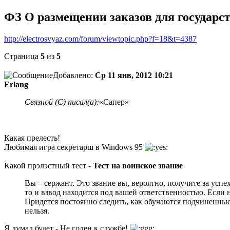
ФЗ О размещении заказов для государс
http://electrosvyaz.com/forum/viewtopic.php?f=18&t=4387
Страница
5
из
5
Добавлено:
Ср 11 янв, 2012 10:21
Erlang
Связной (С) писал(а):
«Сапер»
Какая прелесть!
Любимая игра секретарш в Windows 95
Какой прэлэстный тест -
Тест на воинское звание
Вы – сержант. Это звание вы, вероятно, получите за успе
то и взвод находится под вашей ответственностью. Если н
Придется постоянно следить, как обучаются подчиненные,
нельзя.
Я думал будет - Не годен к службе!