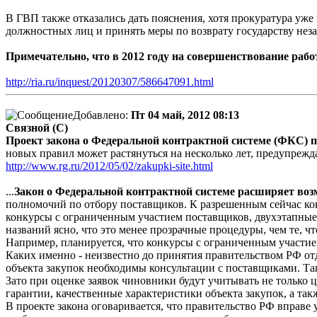
В ГВП также отказались дать пояснения, хотя прокуратура уж
должностных лиц и принять меры по возврату государству не
Примечательно, что в 2012 году на совершенствование раб
http://ria.ru/inquest/20120307/586647091.html
Добавлено:
Пт 04 май, 2012 08:13
Связной (С)
Проект закона о Федеральной контрактной системе (ФКС) 
новых правил может растянуться на несколько лет, предупреж
http://www.rg.ru/2012/05/02/zakupki-site.html
...
Закон о Федеральной контрактной системе расширяет воз
полномочий по отбору поставщиков. К разрешенным сейчас кон
конкурсы с ограниченным участием поставщиков, двухэтапные 
названий ясно, что это менее прозрачные процедуры, чем те, ч
Например, планируется, что конкурсы с ограниченным участи
Каких именно - неизвестно до принятия правительством РФ от
объекта закупок необходимы консультации с поставщиками. Так
Зато при оценке заявок чиновники будут учитывать не только це
гарантии, качественные характеристики объекта закупок, а та
В проекте закона оговаривается, что правительство РФ вправ