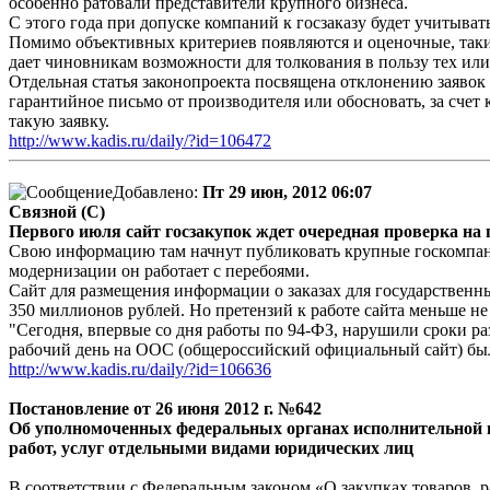
особенно ратовали представители крупного бизнеса.
С этого года при допуске компаний к госзаказу будет учитыват
Помимо объективных критериев появляются и оценочные, такие 
дает чиновникам возможности для толкования в пользу тех ил
Отдельная статья законопроекта посвящена отклонению заяво
гарантийное письмо от производителя или обосновать, за сче
такую заявку.
http://www.kadis.ru/daily/?id=106472
Добавлено:
Пт 29 июн, 2012 06:07
Связной (С)
Первого июля сайт госзакупок ждет очередная проверка на 
Свою информацию там начнут публиковать крупные госкомпании
модернизации он работает с перебоями.
Сайт для размещения информации о заказах для государственн
350 миллионов рублей. Но претензий к работе сайта меньше не
"Сегодня, впервые со дня работы по 94-ФЗ, нарушили сроки ра
рабочий день на ООС (общероссийский официальный сайт) был 
http://www.kadis.ru/daily/?id=106636
Постановление от 26 июня 2012 г. №642
Об уполномоченных федеральных органах исполнительной в
работ, услуг отдельными видами юридических лиц
В соответствии с Федеральным законом «О закупках товаров, 