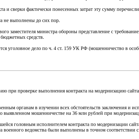
акта и сверки фактически понесенных затрат эту сумму перечисл
а не выполнены до сих пор.
ервого заместителя министра обороны представление с требован
 бюджетных средств.
ся уголовное дело по ч. 4 ст. 159 УК РФ (мошенничество в особ
ию при проверке выполнения контракта на модернизацию сайта
енным органам в изучении всех обстоятельств заключения и исп
 выявленном мошенничестве на 36 млн рублей при модернизаци
явшейся головным исполнителем контракта по модернизации сай
йта военного ведомства были выполнены в точном соответствии 