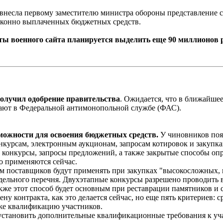
е внесла первому заместителю министра обороны представление 
законно выплаченных бюджетных средств.
оты военного сайта планируется выделить еще 90 миллионов 
получил одобрение правительства
. Ожидается, что в ближайшее
дают в Федеральной антимонопольной службе (ФАС).
можности для освоения бюджетных средств.
У чиновников появ
курсам, электронным аукционам, запросам котировок и закупка
конкурсы, запросы предложений, а также закрытые способы опр
то применяются сейчас.
ем поставщиков будут применять при закупках "высокосложных,
дельного перечня. Двухэтапные конкурсы разрешено проводить в
же этот способ будет основным при реставрации памятников и со
ну контракта, как это делается сейчас, но еще пять критериев: 
кже квалификацию участников.
е установить дополнительные квалификационные требования к у