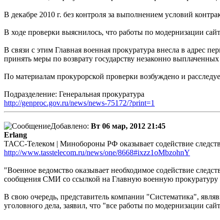
В декабре 2010 г. без контроля за выполнением условий контр
В ходе проверки выяснилось, что работы по модернизации сайт
В связи с этим Главная военная прокуратура внесла в адрес п
принять меры по возврату государству незаконно выплаченных
По материалам прокурорской проверки возбуждено и расследует
Подразделение: Генеральная прокуратура
http://genproc.gov.ru/news/news-75172/?print=1
Добавлено:
Вт 06 мар, 2012 21:45
Erlang
ТАСС-Телеком | Минобороны РФ оказывает содействие следств
http://www.tasstelecom.ru/news/one/8668#ixzz1oMbzohnY
"Военное ведомство оказывает необходимое содействие следств
сообщения СМИ со ссылкой на Главную военную прокуратуру о
В свою очередь, представитель компании "Систематика", явл
уголовного дела, заявил, что "все работы по модернизации са