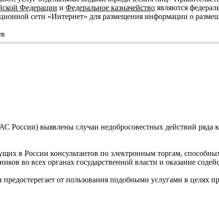
ийской Федерации
и
Федеральное казначейство
являются федерал
ионной сети «Интернет» для размещения информации о размещен
ев
С России) выявлены случаи недобросовестных действий ряда к
ущих в России консультантов по электронным торгам, способны
ников во всех органах государственной власти и оказание соде
и предостерегает от пользования подобными услугами в целях 