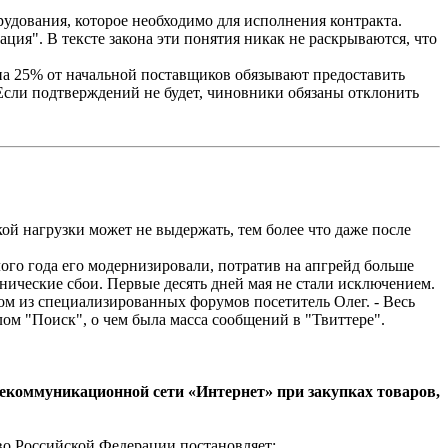
рудования, которое необходимо для исполнения контракта.
ция". В тексте закона эти понятия никак не раскрываются, что
на 25% от начальной поставщиков обязывают предоставить
 Если подтверждений не будет, чиновники обязаны отклонить
й нагрузки может не выдержать, тем более что даже после
ого года его модернизировали, потратив на апгрейд больше
хнические сбои. Первые десять дней мая не стали исключением.
ном из специализированных форумов посетитель Олег. - Весь
м "Поиск", о чем была масса сообщений в "Твиттере".
екоммуникационной сети «Интернет» при закупках товаров,
во Российской Федерации постановляет: