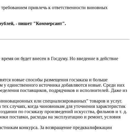
с требованием привлечь к ответственности виновных
рублей, - пишет "Коммерсант".
 время он будет внесен в Госдуму. Но введение в действие
ятся новые способы размещения госзаказа и больше
м у единственного источника добавляются новые. Среди них
еделения поставщиков, подрядчиков и исполнителей. Даже из
 инновационных или специализированных" товаров и услуг.
 тех случаях, когда чиновникам для уточнения характеристик
здании по госзаказу произведений искусства, фильмов и т. д.
сроки поставки, расходы на эксплуатацию и ремонт, условия
частникам конкурса. За возвращение предквалификации