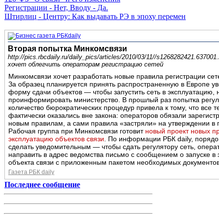
Регистрации - Нет, Вводу - Да.
Штирлиц - Центру: Как выдавать РЭ в эпоху перемен
Вторая попытка Минкомсвязи
http://pics.rbcdaily.ru/daily_pics/articles/2010/03/11//s1268282421.637
хочет облегчить операторам регистрацию сетей
Минкомсвязи хочет разработать новые правила регистрации сет
За образец планируется принять распространенную в Европе у
форму сдачи объектов — чтобы запустить сеть в эксплуатацию, 
проинформировать министерство. В прошлый раз попытка регул
количество бюрократических процедур привела к тому, что все т
фактически оказались вне закона: операторов обязали зарегист
новым правилам, а сами правила «застряли» на утверждении в 
Рабочая группа при Минкомсвязи готовит
новый проект новых пр
эксплуатацию объектов связи
. По информации РБК daily, поряд
сделать уведомительным — чтобы сдать регулятору сеть, опера
направить в адрес ведомства письмо с сообщением о запуске в
объекта связи с приложенным пакетом необходимых документов
Газета РБК daily
Последнее сообщение