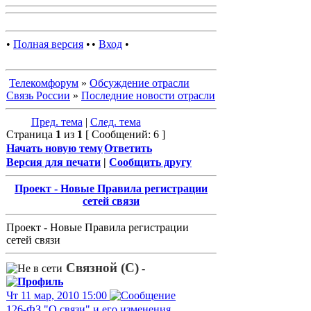
•
Полная версия
•
•
Вход
•
Телекомфорум
»
Обсуждение отрасли
Связь России
»
Последние новости отрасли
Пред. тема
|
След. тема
Страница
1
из
1
[ Сообщений: 6 ]
Начать новую тему
Ответить
Версия для печати
|
Сообщить другу
Проект - Новые Правила регистрации
сетей связи
Проект - Новые Правила регистрации
сетей связи
Связной (С)
-
Чт 11 мар, 2010 15:00
126-ФЗ "О связи" и его изменения