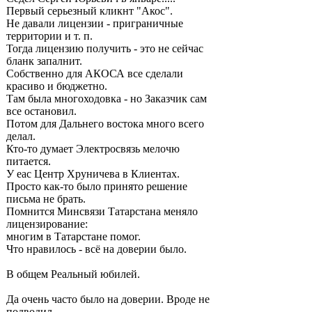
Первый серьезный кликнт "Акос".
Не давали лицензии - приграничные
территории и т. п.
Тогда лицензию получить - это не сейчас
бланк запалнит.
Собственно для АКОСА все сделали
красиво и бюджетно.
Там была многоходовка - но Заказчик сам
все остановил.
Потом для Дальнего востока много всего
делал.
Кто-то думает Электросвязь мелочю
питается.
У еас Центр Хруничева в Клиентах.
Просто как-то было принято решение
письма не брать.
Помнится Минсвязи Татарстана меняло
лицензирование:
многим в Татарстане помог.
Что нравилось - всё на доверии было.
В общем Реальный юбилей.
Да очень часто было на доверии. Вроде не
подводил.