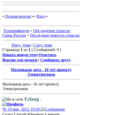
•
Полная версия
•
•
Вход
•
Телекомфорум
»
Обсуждение отрасли
Связь России
»
Последние новости отрасли
Пред. тема
|
След. тема
Страница
1
из
1
[ Сообщений: 9 ]
Начать новую тему
Ответить
Версия для печати
|
Сообщить другу
Маленькая дата - 10 лет проекту
Элекктросвязь
Маленькая дата - 10 лет проекту
Элекктросвязь
Erlang
-
Чт 19 янв, 2012 19:18
Седел Сергей Юрьевич в январе.....