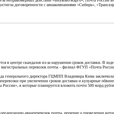
-за неправомерных действий «Внуково-Карго», Почта России в
е достигла договоренности с авиакомпаниями «Сибирь», «Транса
ется в центре скандалов из-за нарушения сроков доставки. В х
ра магистральных перевозок почты – филиал ФГУП «Почта Росс
анда генерального директора ГЦМПП Владимира Кима заключила 
аперевозки при увеличении сроков доставки и кулуарные обвине
 России», в которые планируется вложить почти 500 млрд рубле
ганизацию авиаперевозок почты, решение о проведении которо