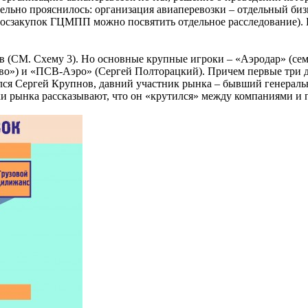
тельно прояснилось: организация авиаперевозки – отдельный бизн
 госзакупок ГЦМПП можно посвятить отдельное расследование). 
 (СМ. Схему 3). Но основные крупные игроки – «Аэродар» (се
во») и «ПСВ-Аэро» (Сергей Полторацкий). Причем первые три д
ился Сергей Крупнов, давний участник рынка – бывший генера
рынка рассказывают, что он «крутился» между компаниями и по