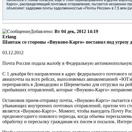
Карго», распределяющий почтовые отправления, пытается незаконно пр
объясняет задержки почты задолженностью «Почты России» в 7,5 млн ру
Добавлено:
Вт 04 дек, 2012 14:19
Erlang
Шантаж со стороны «Внуково-Карго» поставил под угрозу 
03.12.2012
Почта России подала жалобу в Федеральную антимонопольную
С 1 декабря без направления в адрес федерального почтовог
авиапочты на всех рейсах, выполняемых авиакомпанией «ЮТэй
переправлять в Домодедово и Шереметьево для отгрузки на ре
прибывших отправлений, которые «Внуково-Карго» неправомер
Остановив прием-отправку почты, «Внуково-Карго» пытается
убывающих внутренних почтовых отправлений, притом что сто
является «Внуково-Карго». Момент, чтобы вынудить Почту Рос
предновогоднего пикового периода, когда объемы пересылаемы
обработку и пересылку гражданам их писем и посылок. Интер