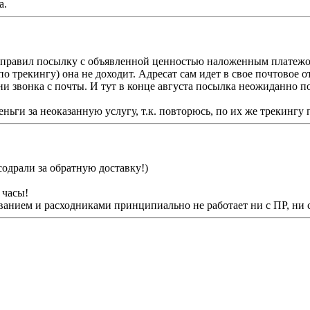
а.
отправил посылку с объявленной ценностью наложенным платежо
 по трекингу) она не доходит. Адресат сам идет в свое почтовое 
ни звонка с почты. И тут в конце августа посылка неожиданно по
ьги за неоказанную услугу, т.к. повторюсь, по их же трекингу 
содрали за обратную доставку!)
 часы!
ванием и расходниками принципиально не работает ни с ПР, ни 