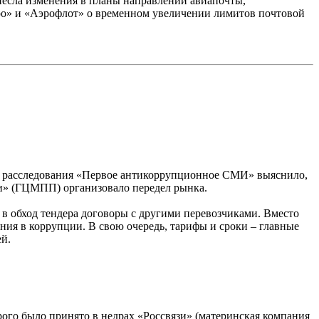
несла изменения в планы направлений авиапочты,
эро» и «Аэрофлот» о временном увеличении лимитов почтовой
оде расследования «Первое антикоррупционное СМИ» выяснило,
ии» (ГЦМПП) организовало передел рынка.
в обход тендера договоры с другими перевозчиками. Вместо
ния в коррупции. В свою очередь, тарифы и сроки – главные
й.
го было принято в недрах «Россвязи» (материнская компания