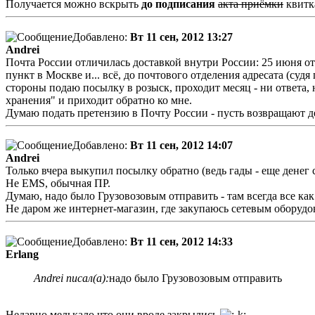
Получается можно вскрыть
до подписания
акта приёмки
квитк
Добавлено:
Вт 11 сен, 2012 13:27
Andrei
Почта России отличилась доставкой внутри России: 25 июня 
пункт в Москве и... всё, до почтового отделения адресата (судя
стороны подаю посылку в розыск, проходит месяц - ни ответа, 
хранения" и приходит обратно ко мне.
Думаю подать претензию в Почту России - пусть возвращают ден
Добавлено:
Вт 11 сен, 2012 14:07
Andrei
Только вчера выкупил посылку обратно (ведь гады - еще денег 
Не EMS, обычная ПР.
Думаю, надо было Грузовозовым отправить - там всегда все как
Не даром же интернет-магазин, где закупаюсь сетевым оборудо
Добавлено:
Вт 11 сен, 2012 14:33
Erlang
Andrei писал(а):
надо было Грузовозовым отправить
Недавно мелькало что они вроде закрылись