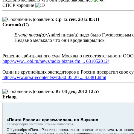
СПСР хорошие
Добавлено:
Ср 12 сен, 2012 05:11
Связной (С)
Erlang писал(а):
Andrei писал(а):надо было Грузовозовым 
Недавно мелькало что они вроде закрылись
Решение арбитражного суда Москвы о несостоятельности ООО 
http://www.1obl.ru/news/radio-biznes-fm ... 631052012/
Один из крупнейших экспедиторов в России прекратил свое сущ
http://www.ura.ru/content/svrd/30-05-20 ... 43381.html
Добавлено:
Вт 04 дек, 2012 12:57
Erlang
«Почта России» приземлилась во Внуково
// В аэропорту застряло 3 тонны авиапочты
С 1 декабря «Почта России» перестала отправлять и принимать отправл
скопилось 3 тонны посылок, еще 8 тонн перенаправлено в другие аэропо