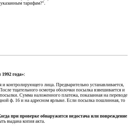
о указанным тарифам?".
 1992 года»
:
ля и контролирующего лица. Предварительно устанавливается,
 После тщательного осмотра оболочки посылка взвешивается и
е посылки. Сумма наложенного платежа, показанная на переводе
дной ф. 16 и на адресном ярлыке. Если посылка пошлинная, то
гда при проверке обнаружится недостача или повреждение
ть выдана копия акта.