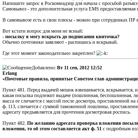
Напишите запрос в Роскомнадзор для начала с просьбой разъяс
Самовывоз - это дополнительная услуга EMS предоставляемая
В самовывозе есть и свои плюсы - можно при сотрудниках ПР 
Вот кстати вопрос для меня не ясный:
-
посылку я могу вскрыть до подписания квиточка?
Обычно почтовики заявляют - распишись и вскрывай.
Где этот момент законодательно закреплен?
Добавлено:
Вт 11 сен, 2012 12:52
Erlang
«Почтовые правила, принятые Советом глав администраций 
Пункт 481. Перед выдачей мешок взвешивается, вскрывается, 
какая посылка подлежит выдаче (пошлинная, беспошлинная, лиц
масса ее сличается с массой после досмотра, проставленной н
ф. 113, сличается с суммой таможенной пошлины, проставленно
адресату предъявляется для прочтения досмотровая роспись.
Пункт 482.
По желанию адресата проверка вложения посылк
вложения, то об этом составляется акт ф. 51
с подробным изл