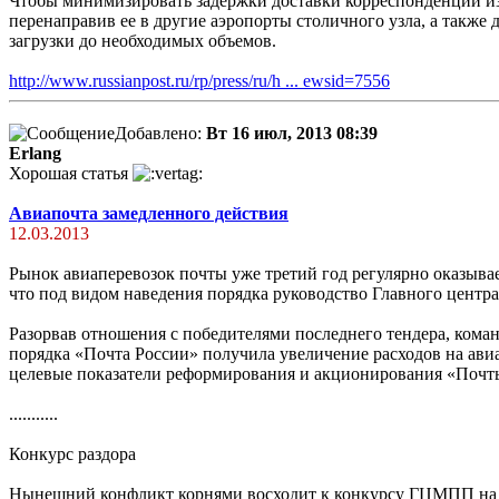
Чтобы минимизировать задержки доставки корреспонденции из
перенаправив ее в другие аэропорты столичного узла, а такж
загрузки до необходимых объемов.
http://www.russianpost.ru/rp/press/ru/h ... ewsid=7556
Добавлено:
Вт 16 июл, 2013 08:39
Erlang
Хорошая статья
Авиапочта замедленного действия
12.03.2013
Рынок авиаперевозок почты уже третий год регулярно оказыва
что под видом наведения порядка руководство Главного цент
Разорвав отношения с победителями последнего тендера, ком
порядка «Почта России» получила увеличение расходов на ави
целевые показатели реформирования и акционирования «Почты
...........
Конкурс раздора
Нынешний конфликт корнями восходит к конкурсу ГЦМПП на ор