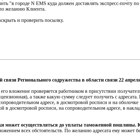
нить "в городе N EMS куда должен доставлять экспресс-почту п
 по желанию Клиента.
вскрыть и проверить посылку.
связи Регионального содружества в области связи 22 апреля
и его вложение проверяется работником в присутствии получате
ензионная), а также какую сумму следует получить с адресата.
а сопроводительном адресе, в досмотровой росписи и на оболочк
й в досмотровой росписи, на сопроводительном адресе, в накла
и может осуществляться до уплаты таможенной пошлины. Ко
ожением всех обстоятельств. По желанию адресата ему может бы