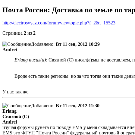
Почта России: Доставка по земле по та
http://electrosvyaz.com/forum/viewtopic.php?f=2&t=15523
Страница
2
из
2
Добавлено:
Вт 11 сен, 2012 10:29
Andrei
Erlang писал(а):
Связной (С) писал(а):мы не доставляем, 
Вроде есть такие регионы, но за что тогда они такие день
У нас так же.
Добавлено:
Вт 11 сен, 2012 11:30
Erlang
Связной (С)
Andrei
изучая форумы рунета по поводу EMS у меня складывается впеч
EMS это ФГУП "Почта России" федеральный почтовый оператор 