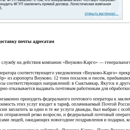
инудить ФГУП заключить прямой договор. Логистическая компания
б.
открыть материал ...
доставку почты адресатам
 службу на действия компании «Внуково-Карго» — генерального
о оператора соответствующего уведомления «Внуково-Карго» пр
р» из аэропорта Внуково. 12 тонн посылок и писем, прибывших
йсы соответствующих направлений: в Сыктывкар, Якутск и другие
но отказывается выдавать почтовым работникам для обработки 
 незаконно принудить федерального почтового оператора к зак
имость этих услуг входит в тариф, оплачиваемый Почтой Росс
сии заплатить за одни и те же услуги дважды, был выбран с ос
х отправлений резко возросли, и федеральный почтовый операто
есами людей, ожидающих новогодние поздравления и подарки, к