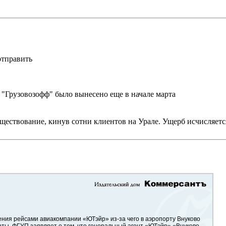
отправить
"Грузовозофф" было вынесено еще в начале марта
ествование, кинув сотни клиентов на Урале. Ущерб исчисляется
ения рейсами авиакомпании «ЮТэйр» из-за чего в аэропорту Внуково
рты. ФГУП заявляет о том, что генеральный агент «ЮТэйр» «Внуково-