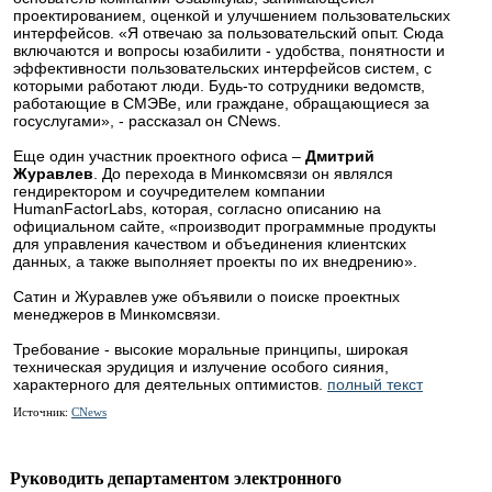
проектированием, оценкой и улучшением пользовательских
интерфейсов. «Я отвечаю за пользовательский опыт. Сюда
включаются и вопросы юзабилити - удобства, понятности и
эффективности пользовательских интерфейсов систем, с
которыми работают люди. Будь-то сотрудники ведомств,
работающие в СМЭВе, или граждане, обращающиеся за
госуслугами», - рассказал он CNews.
Еще один участник проектного офиса –
Дмитрий
Журавлев
. До перехода в Минкомсвязи он являлся
гендиректором и соучредителем компании
HumanFactorLabs, которая, согласно описанию на
официальном сайте, «производит программные продукты
для управления качеством и объединения клиентских
данных, а также выполняет проекты по их внедрению».
Сатин и Журавлев уже объявили о поиске проектных
менеджеров в Минкомсвязи.
Требование - высокие моральные принципы, широкая
техническая эрудиция и излучение особого сияния,
характерного для деятельных оптимистов.
полный текст
Источник:
CNews
Руководить департаментом электронного