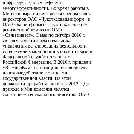
инфраструктурных реформ и
энергоэффективности. Во время работы в
Минэкономразвития являлся членом совета
директоров ОАО «Чукоткасвязьинформ» и
ОАО «Башинформсвязь», а также членом
ревизионной комиссии ОАО
«Связьинвест». С мая по октябрь 2010 г.
являлся заместителем начальника
управления регулирования деятельности
естественных монополий в области связи в
Федеральной службе по тарифам
Российской Федерации. В 2010 г. пришел в
«ВымпелКом» на позицию руководителя
по взаимодействию с органами
государственной власти. На этой
должности проработал до июля 2012 г. До
прихода в Минкомсвязи являлся
советником генерального директора ОАО
«Центральная пригородная пассажирская
компания».
Евраев
родился в 1971 г. в Ленинграде. В
1993 г. окончил Санкт-Петербургский
университет экономики и финансов по
специальности «экономика и социология