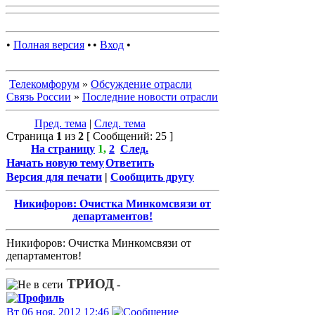
•
Полная версия
•
•
Вход
•
Телекомфорум
»
Обсуждение отрасли
Связь России
»
Последние новости отрасли
Пред. тема
|
След. тема
Страница
1
из
2
[ Сообщений: 25 ]
На страницу
1
,
2
След.
Начать новую тему
Ответить
Версия для печати
|
Сообщить другу
Никифоров: Очистка Минкомсвязи от
департаментов!
Никифоров: Очистка Минкомсвязи от
департаментов!
ТРИОД
-
Вт 06 ноя, 2012 12:46