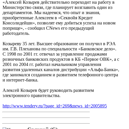
«Алексей Козырев действительно переходит на работу в
Министерство связи, где планирует возглавить один из
департаментов. Мы надеемся, что опыт и знания,
приобретенные Алексеем в «Секвойя Кредит
Консолидейшн», позволят ему добиться успеха на новом
поприще», - сообщил CNews его предыдущий
работодатель.
Козыреву 35 лет. Высшее образование он получил в РЭА
им. Г.В. Плеханова по специальности «Банковское дело».
С 1998 по 2001 гг. отвечал за управление продажами
розничных банковских продуктов в КБ «Первое ОВК», а с
2001 по 2004 гг. работал начальником управления
развития удаленных каналов дистрибуции «Альфа-Банка»,
где занимался созданием и развитием телефонного центра
и интернет-банка.
Алексей Козырев будет руководить развитием
электронного правительства.
http://www.tendery.ru/?page_id=269&news_id=2005895