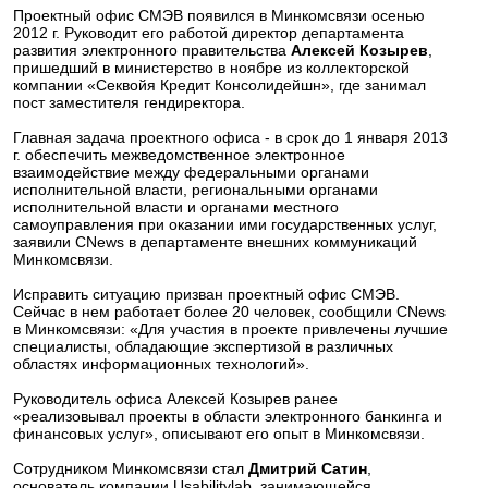
Проектный офис СМЭВ появился в Минкомсвязи осенью
2012 г. Руководит его работой директор департамента
развития электронного правительства
Алексей Козырев
,
пришедший в министерство в ноябре из коллекторской
компании «Секвойя Кредит Консолидейшн», где занимал
пост заместителя гендиректора.
Главная задача проектного офиса - в срок до 1 января 2013
г. обеспечить межведомственное электронное
взаимодействие между федеральными органами
исполнительной власти, региональными органами
исполнительной власти и органами местного
самоуправления при оказании ими государственных услуг,
заявили CNews в департаменте внешних коммуникаций
Минкомсвязи.
Исправить ситуацию призван проектный офис СМЭВ.
Сейчас в нем работает более 20 человек, сообщили CNews
в Минкомсвязи: «Для участия в проекте привлечены лучшие
специалисты, обладающие экспертизой в различных
областях информационных технологий».
Руководитель офиса Алексей Козырев ранее
«реализовывал проекты в области электронного банкинга и
финансовых услуг», описывают его опыт в Минкомсвязи.
Сотрудником Минкомсвязи стал
Дмитрий Сатин
,
основатель компании Usabilitylab, занимающейся