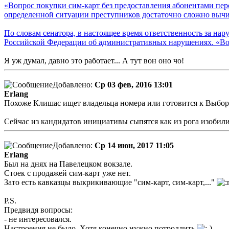
«Вопрос покупки сим-карт без предоставления абонентами пер
определенной ситуации преступников достаточно сложно вычи
По словам сенатора, в настоящее время ответственность за нар
Российской Федерации об административных нарушениях. «Воз
Я уж думал, давно это работает... А тут вон оно чо!
Добавлено:
Ср 03 фев, 2016 13:01
Erlang
Похоже Клишас ищет владельца номера или готовится к Выбор
Сейчас из кандидатов инициативы сыпятся как из рога изобил
Добавлено:
Ср 14 июн, 2017 11:05
Erlang
Был на днях на Павелецком вокзале.
Стоек с продажей сим-карт уже нет.
Зато есть кавказцы выкрикивающие "сим-карт, сим-карт,..."
P.S.
Предвидя вопросы:
- не интересовался.
Настроения не было. Хотя конечно нужно потроллить