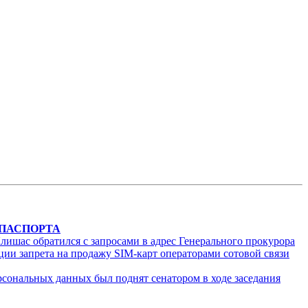
 ПАСПОРТА
лишас обратился с запросами в адрес Генерального прокурора
ии запрета на продажу SIM-карт операторами сотовой связи
рсональных данных был поднят сенатором в ходе заседания