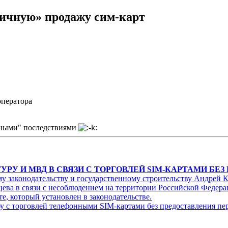
личную» продажу сим-карт
оператора
нными" последствиями
РУ И МВД В СВЯЗИ С ТОРГОВЛЕЙ SIM-КАРТАМИ БЕЗ
 законодательству и государственному строительству Андрей К
ва в связи с несоблюдением на территории Российской Федерац
те, который установлен в законодательстве.
бу с торговлей телефонными SIM-картами без предоставления пе