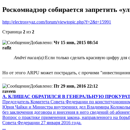
Роскомнадзор собирается запретить «у
http://electrosvyaz.com/forum/viewtopic.php?f=2&t=15991
Страница
2
из
2
Добавлено:
Чт 15 янв, 2015 08:54
raflz
Andrei писал(а):
Если только сделать красивую цифру для 
Но от этого ARPU может пострадать, с прочими "инвестицио
Добавлено:
Пт 29 янв, 2016 22:12
raveen
А. КЛИШАС ОБРАТИЛСЯ В ГЕНЕРАЛЬНУЮ ПРОКУРАТУ
Председатель Комитета Совета Федерации по конституционному
Юрия Чайки и Министра внутренних дел Владимира Колокольце
без заключения договора и внесения в него сведений об абонен
Вопрос о практике применения закона, направленного на борь
Совета Федерации 27 января 2016 года.
...