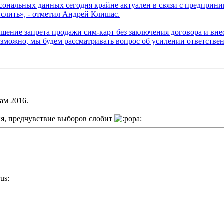
сональных данных сегодня крайне актуален в связи с предприни
слить», - отметил Андрей Клишас.
ушение запрета продажи сим-карт без заключения договора и вне
можно, мы будем рассматривать вопрос об усилении ответствен
ам 2016.
ия, предчувствие выборов слобит