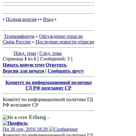
•
Полная версия
•
•
Вход
•
Телекомфорум
»
Обсуждение отрасли
Связь России
»
Последние новости отрасли
Пред. тема
|
След. тема
Страница
1
из
1
[ Сообщений: 3 ]
Начать новую тему
Ответить
Версия для печати
|
Сообщить другу
Комитет по информационной политике
ГД РФ возглавит СР
Комитет по информационной политике ГД
РФ возглавит СР
Erlang
-
Пн 26 сен, 2016 18:29
Комитет по информационной политике ГД