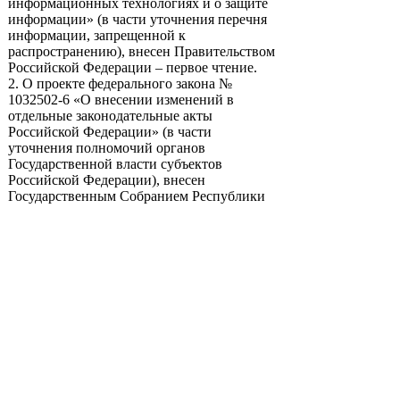
информационных технологиях и о защите
информации» (в части уточнения перечня
информации, запрещенной к
распространению), внесен Правительством
Российской Федерации – первое чтение.
2. О проекте федерального закона №
1032502-6 «О внесении изменений в
отдельные законодательные акты
Российской Федерации» (в части
уточнения полномочий органов
Государственной власти субъектов
Российской Федерации), внесен
Государственным Собранием Республики
Башкортостан, депутатом Государственной
Думы Р.Р.Ишмухаметовым – первое чтение.
3. О проекте федерального закона №
1029869-6 «О внесении изменения в статью
153 Федерального закона «Об информации,
информационных технологиях и защите
информации», внесен членом Совета
Федерации В.А.Озеровым,
Законодательным Собранием
Владимирской области – первое чтение.
4. О проекте федерального закона №
1183395-6 «О внесении изменения в статью