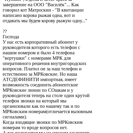
завершение на ООО "Василёк"... Как
говорил кот Матроскин - "В квитанции
написано корова рыжая одна, вот и
отдавать мы будем корову рыжую одну..."
??
Господа
У нас есть корпоративный абонент у
руководителя которого есть телефон с
нашим номером и было 4 телефона
"вертушки" с номерами МРК для
оперативного решения внутригородских
вопросов. Платил он за наш телефон и
естественно за МРКовские. Но наша
АТСДЕФИНИТИ импортная, имеет
возможность соединить абонентские
МРКовские линии по СОшкам и у
руководителя теперь на столе один крутой
телефон звонки на который мы
организовали как по нашему так и по
МРКовским номерам(отличается вызовным
сигналами).
Когда входящие звонки по МРКовским
номерам то вроде вопросов нет.
А так получается мы не сможем заключить