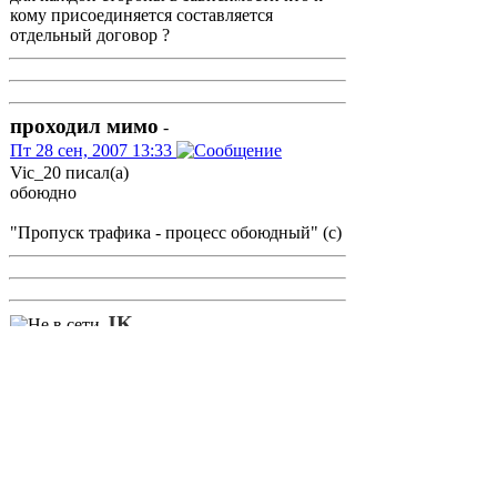
кому присоединяется составляется
отдельный договор ?
проходил мимо
-
Пт 28 сен, 2007 13:33
Vic_20 писал(а)
обоюдно
"Пропуск трафика - процесс обоюдный" (с)
JK
-
Пт 28 сен, 2007 13:38
Vic_20
Обычно в одном договоре указывают
"Услуги Оператора 1" и "Услуги Оператора
2".
Кстати, кому интересно - на моём сайте