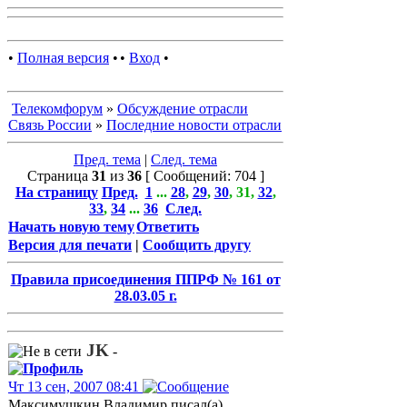
•
Полная версия
•
•
Вход
•
Телекомфорум
»
Обсуждение отрасли
Связь России
»
Последние новости отрасли
Пред. тема
|
След. тема
Страница
31
из
36
[ Сообщений: 704 ]
На страницу
Пред.
1
...
28
,
29
,
30
,
31
,
32
,
33
,
34
...
36
След.
Начать новую тему
Ответить
Версия для печати
|
Сообщить другу
Правила присоединения ППРФ № 161 от
28.03.05 г.
JK
-
Чт 13 сен, 2007 08:41
Максимушкин Владимир писал(а)