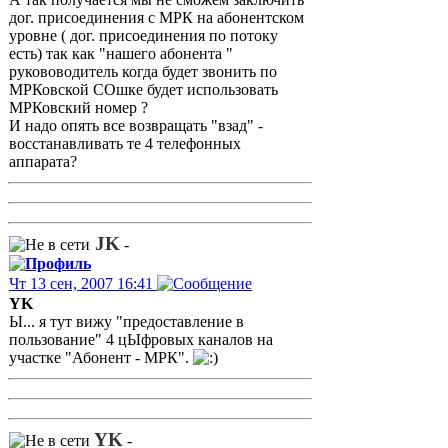
дог. присоединения с МРК на абонентском
уровне ( дог. присоединения по потоку
есть) так как "нашего абонента "
рукововодитель когда будет звонить по
МРКовской СОшке будет использовать
МРКовский номер ?
И надо опять все возвращать "взад" -
восстанавливать те 4 телефонных
аппарата?
JK
-
Чт 13 сен, 2007 16:41
YK
Ы... я тут вижу "предоставление в
пользование" 4 цЫфровых каналов на
участке "Абонент - МРК".
YK
-