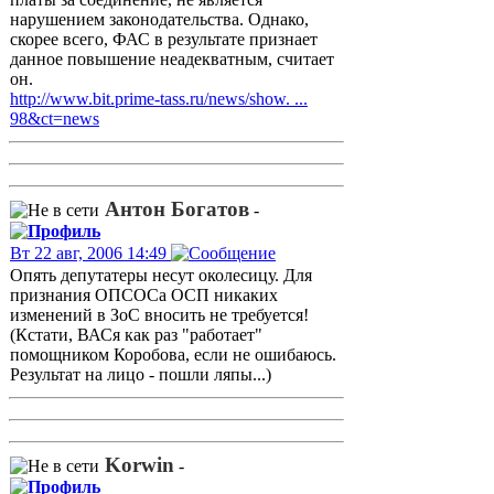
нарушением законодательства. Однако,
скорее всего, ФАС в результате признает
данное повышение неадекватным, считает
он.
http://www.bit.prime-tass.ru/news/show. ...
98&ct=news
Антон Богатов
-
Вт 22 авг, 2006 14:49
Опять депутатеры несут околесицу. Для
признания ОПСОСа ОСП никаких
изменений в ЗоС вносить не требуется!
(Кстати, ВАСя как раз "работает"
помощником Коробова, если не ошибаюсь.
Результат на лицо - пошли ляпы...)
Korwin
-