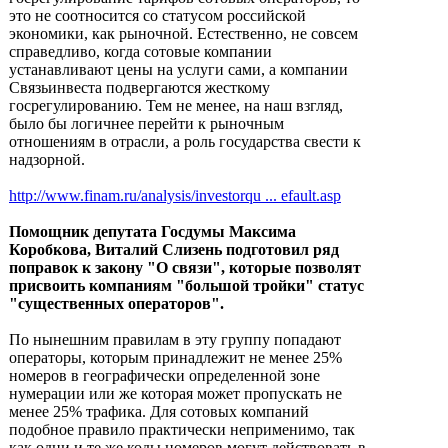
это не соотносится со статусом российской
экономики, как рыночной. Естественно, не совсем
справедливо, когда сотовые компании
устанавливают цены на услуги сами, а компании
Связьинвеста подвергаются жесткому
госрегулированию. Тем не менее, на наш взгляд,
было бы логичнее перейти к рыночным
отношениям в отрасли, а роль государства свести к
надзорной.
http://www.finam.ru/analysis/investorqu ... efault.asp
Помощник депутата Госдумы Максима
Коробкова, Виталий Слизень подготовил ряд
поправок к закону "О связи", которые позволят
присвоить компаниям "большой тройки" статус
"существенных операторов".
По нынешним правилам в эту группу попадают
операторы, которым принадлежит не менее 25%
номеров в географически определенной зоне
нумерации или же которая может пропускать не
менее 25% трафика. Для сотовых компаний
подобное правило практически неприменимо, так
как одни и те же коды номеров могут действовать в