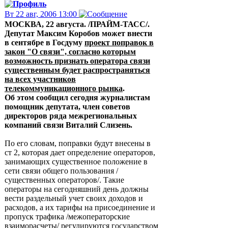
Вт 22 авг, 2006 13:00
МОСКВА, 22 августа. /ПРАЙМ-ТАСС/.
Депутат Максим Коробов может внести
в сентябре в Госдуму
проект поправок в
закон "О связи", согласно которым
возможность признать оператора связи
существенным будет распространяться
на всех участников
телекоммуникационного рынка
.
Об этом сообщил сегодня журналистам
помощник депутата, член советов
директоров ряда межрегиональных
компаний связи Виталий Слизень.
По его словам, поправки будут внесены в
ст 2, которая дает определение операторов,
занимающих существенное положение в
сети связи общего пользования /
существенных операторов/. Такие
операторы на сегодняшний день должны
вести раздельный учет своих доходов и
расходов, а их тарифы на присоединение и
пропуск трафика /межоператорские
взаиморасчеты/ регулируются государством