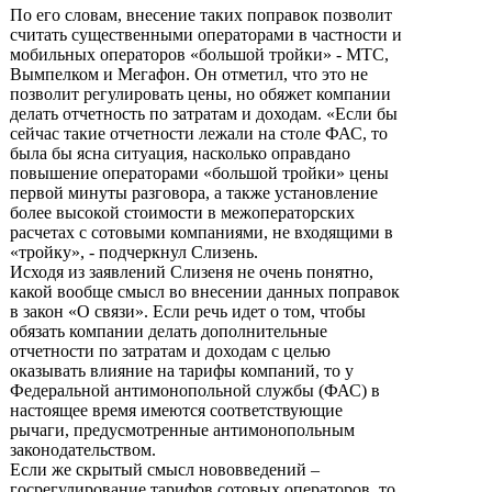
По его словам, внесение таких поправок позволит
считать существенными операторами в частности и
мобильных операторов «большой тройки» - МТС,
Вымпелком и Мегафон. Он отметил, что это не
позволит регулировать цены, но обяжет компании
делать отчетность по затратам и доходам. «Если бы
сейчас такие отчетности лежали на столе ФАС, то
была бы ясна ситуация, насколько оправдано
повышение операторами «большой тройки» цены
первой минуты разговора, а также установление
более высокой стоимости в межоператорских
расчетах с сотовыми компаниями, не входящими в
«тройку», - подчеркнул Слизень.
Исходя из заявлений Слизеня не очень понятно,
какой вообще смысл во внесении данных поправок
в закон «О связи». Если речь идет о том, чтобы
обязать компании делать дополнительные
отчетности по затратам и доходам с целью
оказывать влияние на тарифы компаний, то у
Федеральной антимонопольной службы (ФАС) в
настоящее время имеются соответствующие
рычаги, предусмотренные антимонопольным
законодательством.
Если же скрытый смысл нововведений –
госрегулирование тарифов сотовых операторов, то