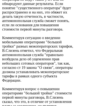
обнародуют данные результаты. Если
понятие "существенного оператора" будет
распространено и на них, это обяжет их
делать такую отчетность, в частности,
антимонопольная служба сможет понять,
если ли основания для повышения
стоимости первой минуты разговора.
Комментируя ситуацию о введении
мобильными операторами "большой
тройки" разных межоператорских тарифов,
В.Слизень отметил, что Федеральная
антимонопольная служба "правильно
возбудила дело об ущемлении прав
небольших сотовых операторов", так как,
согласно ст 19 закона "О связи", операторы
должны устанавливать межоператорские
тарифы в рамках одного субъекта
Федерации.
Комментируя вопрос о повышении
операторами "большой тройки" стоимости
первой минуты разговора, В.Слизень
сказал, что это, в отличие от установления
платы за соединение, не является