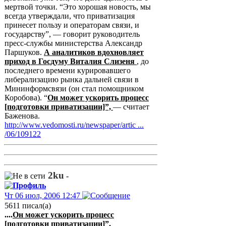
мертвой точки. “Это хорошая новость, мы
всегда утверждали, что приватизация
принесет пользу и операторам связи, и
государству”, — говорит руководитель
пресс-службы министерства Александр
Паршуков.
А аналитиков вдохновляет
приход в Госдуму Виталия Слизеня
, до
последнего времени курировавшего
либерализацию рынка дальней связи в
Мининформсвязи (он стал помощником
Коробова). “
Он может ускорить процесс
[подготовки приватизации]”,
— считает
Баженова.
http://www.vedomosti.ru/newspaper/artic ...
/06/109122
2ku
-
Чт 06 июл, 2006 12:47
5611 писал(а)
....
Он может ускорить процесс
[подготовки приватизации]”,