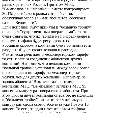
разных регионах России. При этом МТС,
"Вымпелком" и "МегаФон" вместе контролируют
86,1% российского рынка сотовой связи,
обслуживая около 143 млн абонентов, сообщает
газета "Ведомости".
Если поправки будут приняты и "большую тройку"
признают "существенными операторами", то это
будет означать, что их тарифы на присоединение и
пропуск трафика будут регулироваться
Россвязьнадзором, а компании будут обязаны вести
раздельный учет своих доходов и расходов.
Фактически речь идет о межоператорском тарифе,
то есть плате за соединение абонентов других
компаний. Напомним, что недавно компании
"большой тройки" установили между собой более
низкие ставки по тарифу на межоператорские
услуги, чем для других компаний. Например, за
звонок абонента "Вымпелкома" на телефон
компании МТС, "Вымпелком" заплатит МТС 95
копеек за минуту разговора своего абонента. При
этом, любая другая компания-оператор, не входящая
в "большую тройку", заплатит за ту же самую
минуту разговора своего абонента уже 1 рубль 10
копеек. То есть, за один и тот же объем трафика