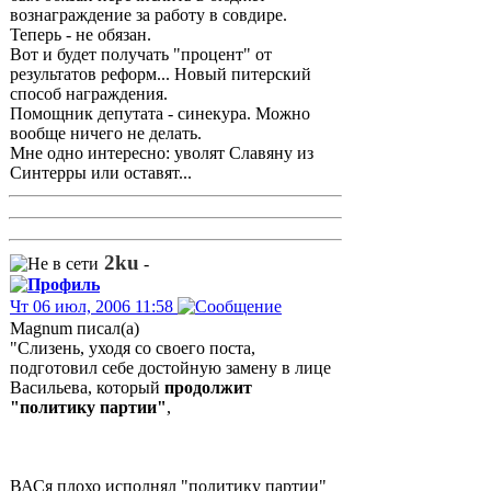
вознаграждение за работу в совдире.
Теперь - не обязан.
Вот и будет получать "процент" от
результатов реформ... Новый питерский
способ награждения.
Помощник депутата - синекура. Можно
вообще ничего не делать.
Мне одно интересно: уволят Славяну из
Синтерры или оставят...
2ku
-
Чт 06 июл, 2006 11:58
Magnum писал(а)
"Слизень, уходя со своего поста,
подготовил себе достойную замену в лице
Васильева, который
продолжит
"политику партии"
,
ВАСя плохо исполнял "политику партии"