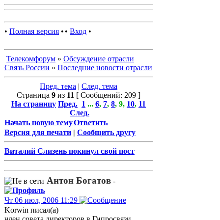
•
Полная версия
•
•
Вход
•
Телекомфорум
»
Обсуждение отрасли
Связь России
»
Последние новости отрасли
Пред. тема
|
След. тема
Страница
9
из
11
[ Сообщений: 209 ]
На страницу
Пред.
1
...
6
,
7
,
8
,
9
,
10
,
11
След.
Начать новую тему
Ответить
Версия для печати
|
Сообщить другу
Виталий Слизень покинул свой пост
Антон Богатов
-
Чт 06 июл, 2006 11:29
Korwin писал(а)
член совета директоров в Гипросвязи.