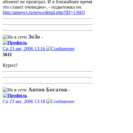
абонент не проиграл. И в ближайшее время
это станет очевидно», - подытожил он.
http://annews.ru/news/detail.php?ID=13603
ЗоЗо
-
Ср 23 авг, 2006 13:16
5611
Курил?
Антон Богатов
-
Ср 23 авг, 2006 13:18
Сергей Lee писал(а)
Если, например Комстар внесли в реестр,
то чем большая тройка лучше?
Внесли - а толку что? Комстар условия