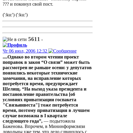
??? и покинул свой пост.
(':ku:') (':ku:')
5611
-
Чт 06 июл, 2006 12:32
....Однако во втором чтении проект
поправок в закон “О связи” может быть
рассмотрен не раньше осени: у депутатов
появились некоторые технические
замечания, на исправление которых
потребуется время, предупреждает
Шелищ. “На выход указа президента и
постановление правительства [об
условиях приватизации госпакета
"Связьинвеста"] тоже потребуется
время, поэтому приватизация в лучшем
случае возможна в I квартале
следующего года”,
— подытожила
Баженова. Впрочем, в Мининформсвязи
довольны уже тем, что дело сдвинулось с