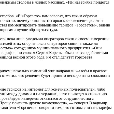
фонарным столбам в жилых массивах. «Им наверняка придется
толбов. «В «Горсвете» нам говорят, что таким образом
епонятно, почему оплачивать городское освещение должны
 стал комментировать повышение тарифов «Горсветом», заявив
опросами лучше обращаться туда.
вет» пока лишь уведомил операторов связи о своем намерении
ателей этих опор из числа операторов связи, а также на
ратностью» сотрудников муниципального предприятия. «Они
 тарифов, по словам Сергея Корень, объясняется «действиями
ился весной этого года, им стал депутат горсовета
причем несколько компаний уже направили жалобы в краевое
отметил, что решение будет принято нескоро из-за сложности
ние тарифов на интернет для конечных пользователей, либо
бели между домами и на чердаках, а это приведет к снижению
провайдеры намерены отказаться от сотрудничества с
з? Проще поискать другие возможности», — говорит Владимир
авители «Горсвета» говорят о том, что готовы снизить тарифы