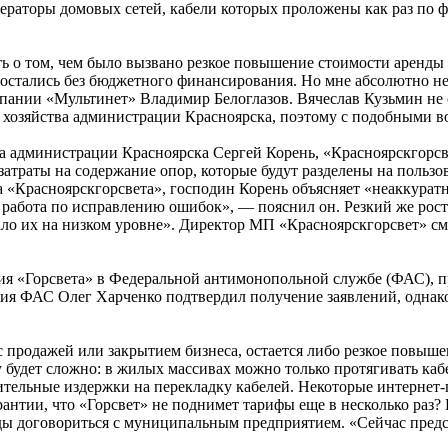
ераторы домовых сетей, кабели которых проложены как раз по 
 о том, чем было вызвано резкое повышение стоимости аренды с
и остались без бюджетного финансирования. Но мне абсолютно н
омпании «Мультинет» Владимир Белоглазов. Вячеслав Кузьмин не
 хозяйства администрации Красноярска, поэтому с подобными в
тва администрации Красноярска Сергей Корень, «Красноярскгорс
затраты на содержание опор, которые будут разделены на пользов
сьма «Красноярскгорсвета», господин Корень объясняет «неакку
т работа по исправлению ошибок», — пояснил он. Резкий же рост
ло их на низком уровне». Директор МП «Красноярскгорсвет» смен
вия «Горсвета» в Федеральной антимонопольной службе (ФАС), 
ия ФАС Олег Харченко подтвердил получение заявлений, однако 
с продажей или закрытием бизнеса, остается либо резкое повыше
ву будет сложно: в жилых массивах можно только протягивать ка
нительные издержки на перекладку кабелей. Некоторые интернет-
гарантии, что «Горсвет» не поднимет тарифы еще в несколько ра
ды договориться с муниципальным предприятием. «Сейчас предст