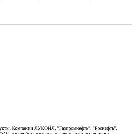
дукты. Компании ЛУКОЙЛ, "Газпромнефть", "Роснефть",
 ФАС все необходимые для изучения данного вопроса