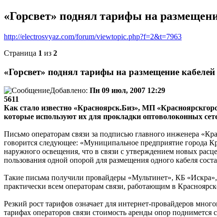
«Горсвет» поднял тарифы на размещени
http://electrosvyaz.com/forum/viewtopic.php?f=2&t=7963
Страница
1
из
2
«Горсвет» поднял тарифы на размещение кабелей
Добавлено:
Пн 09 июл, 2007 12:29
5611
Как стало известно «Красноярск.Биз», МП «Красноярскгор
которые используют их для прокладки оптоволоконных сет
Письмо операторам связи за подписью главного инженера «Крас
говорится следующее: «Муниципальное предприятие города Кра
наружного освещения, что в связи с утверждением новых расце
пользования одной опорой для размещения одного кабеля состав
Такие письма получили провайдеры «Мультинет», КБ «Искра»,
практически всем операторам связи, работающим в Красноярске
Резкий рост тарифов означает для интернет-провайдеров мног
тарифах операторов связи стоимость аренды опор поднимется 