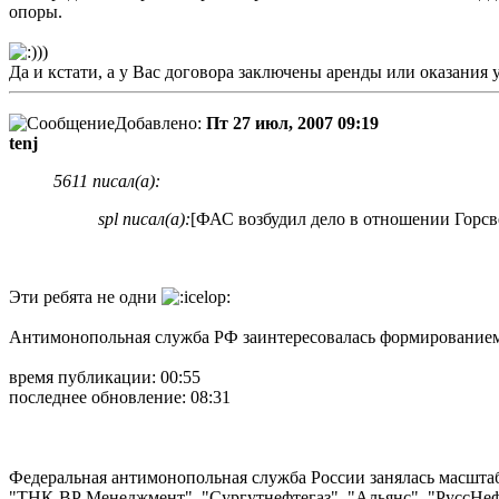
опоры.
))
Да и кстати, а у Вас договора заключены аренды или оказания
Добавлено:
Пт 27 июл, 2007 09:19
tenj
5611 писал(а):
spl писал(а):
[ФАС возбудил дело в отношении Горсве
Эти ребята не одни
Антимонопольная служба РФ заинтересовалась формированием
время публикации: 00:55
последнее обновление: 08:31
Федеральная антимонопольная служба России занялась масшта
"ТНК-ВР Менеджмент", "Сургутнефтегаз", "Альянс", "РуссНеф