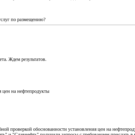
 услуг по размещению?
та. Ждем результатов.
 цен на нефтепродукты
бной проверкой обоснованности установления цен на нефтепро
ть" и "Славнефть" получили запросы с требованием прислать в