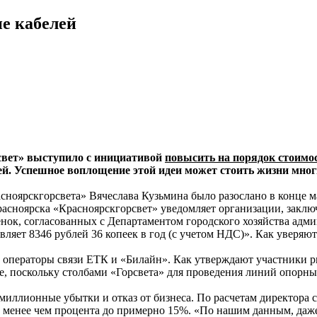
е кабелей
свет» выступило с инициативой
повысить на порядок стоимо
ей. Успешное воплощение этой идеи может стоить жизни мно
ноярскгорсвета» Вячеслава Кузьмина было разослано в конце мая 
сноярска «Красноярскгорсвет» уведомляет организации, заключ
нок, согласованных с Департаментом городского хозяйства админ
ляет 8346 рублей 36 копеек в год (с учетом НДС)». Как уверяют
 операторы связи ЕТК и «Билайн». Как утверждают участники р
, поскольку столбами «Горсвета» для проведения линий опорных
омиллионные убытки и отказ от бизнеса. По расчетам директора
с менее чем процента до примерно 15%. «По нашим данным, даж