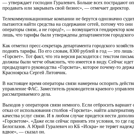
— утверждает господин Гуралевич. Больше всех пострадают оп
продавать или закрывать свой бизнес», — отмечает директор.
Телекоммуникационные компании не берутся однозначно судить
пытаются найти средства на содержание сетей, потому что он
операторы связи, а не город!», — возмущается гендиректор к
лишь, что тарифы были утверждены департаментом городского
Как отметил пресс-секретарь департамента городского хозяйс
поднять тарифы. По его словам, 8300 рублей в год — это лишь 
«Горсвет». Тот факт, что эта версия расходится с текстом пи
должны были четче объяснить, что имеется в виду. Сейчас иде
предыдущего руководства «Горсвета», которое почему-то держа
Красноярска Сергей Литовчик.
В настоящее время операторы связи намерены оспорить дейст
управление ФАС. Заместитель руководителя краевого управлен
рассматриваемого дела.
Выходов у операторов связи немного. Если отбросить вариант 
отказ от использования столбов «Горсвета». найти альтернати
качества услуг связи. И в любом случае придется нести допол
«Горсветом». «Даже если сейчас принять эти условия, то где 
Белоглазов. А Юрий Гуралевич из КБ «Искра» не теряет надеж
вдвое», — сказал он.