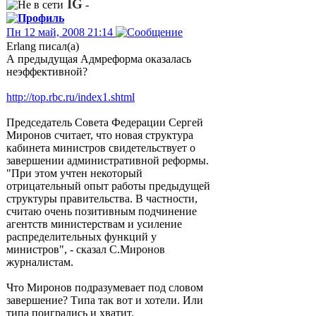
IG
-
Пн 12 май, 2008 21:14
Erlang писал(а)
А предыдущая Адмреформа оказалась
неэффективной?
http://top.rbc.ru/index1.shtml
Председатель Совета Федерации Сергей
Миронов считает, что новая структура
кабинета министров свидетельствует о
завершении административной реформы.
"При этом учтен некоторый
отрицательный опыт работы предыдущей
структуры правительства. В частности,
считаю очень позитивным подчинение
агентств министерствам и усиление
распределительных функций у
министров", - сказал С.Миронов
журналистам.
Что Миронов подразумевает под словом
завершение? Типа так вот и хотели. Или
типа поигрались и хватит.