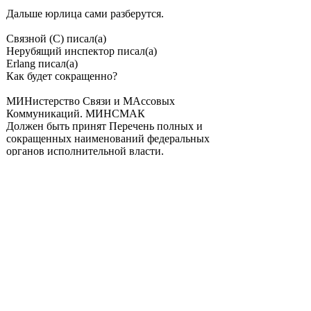
Дальше юрлица сами разберутся.
Связной (С) писал(а)
Нерубящий инспектор писал(а)
Erlang писал(а)
Как будет сокращенно?
МИНистерство Связи и МАссовых
Коммуникаций. МИНСМАК
Должен быть принят Перечень полных и
сокращенных наименований федеральных
органов исполнительной власти.
Обычно это в этом постановлении делали.
Игорь Щеголев в курсе что нужно
разработать:
Правила Проектирования
Правила Строительства
Правила Эксплуатации
ну и Правила Регистрации сетей связи