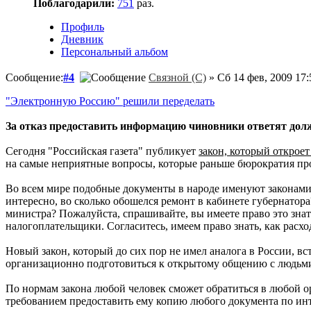
Поблагодарили:
751
раз.
Профиль
Дневник
Персональный альбом
Сообщение:
#4
Связной (С)
» Сб 14 фев, 2009 17:
"Электронную Россию" решили переделать
За отказ предоставить информацию чиновники ответят дол
Сегодня "Российская газета" публикует
закон, который откроет
на самые неприятные вопросы, которые раньше бюрократия пр
Во всем мире подобные документы в народе именуют законами
интересно, во сколько обошелся ремонт в кабинете губернатора
министра? Пожалуйста, спрашивайте, вы имеете право это знать
налогоплательщики. Согласитесь, имеем право знать, как расх
Новый закон, который до сих пор не имел аналога в России, вс
организационно подготовиться к открытому общению с людьми.
По нормам закона любой человек сможет обратиться в любой ор
требованием предоставить ему копию любого документа по ин