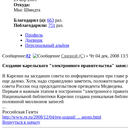
Откуда:
Мыс Шмидта
Благодарил (а):
663
раз.
Поблагодарили:
751
раз.
Профиль
Дневник
Персональный альбом
Сообщение:
#2
Связной (С)
» Чт 04 дек, 2008 13:
Создание карельского "электронного правительства" завис
В Карелии на заседании совета по информатизации при главе р
еще далеко. Хотя, надо справедливо заметить, положительные 
совета России под председательством президента Медведева.
Первым и важным этапом в построении "электронного правител
Национальной библиотеки Карелии создана уникальная библио
половиной миллионов записей
...
Российская Газета
http://www.rg.ru/2008/12/04/reg-szapad/ ... anons.html
Вернуться к началу