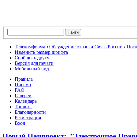
Телекомфорум
‹
Обсуждение отрасли Связь России
‹
Посл
Изменить размер шрифта
Сообщить другу
Версия для печати
Мобильный вид
Правила
Письмо
FAQ
Галереи
Календарь
Топлист
Благодарности
Регистрация
Вход
Новый Нацпроект: "Электронное Прав