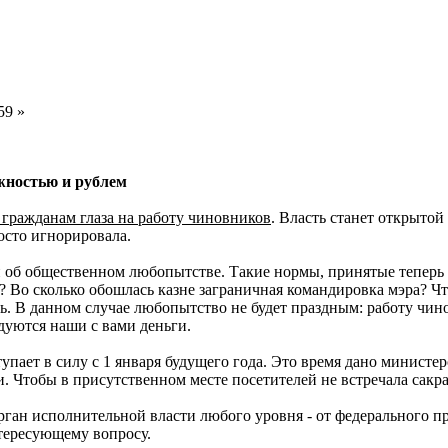
59 »
жностью и рублем
 гражданам глаза на работу чиновников
. Власть станет открытой
осто игнорировала.
 об общественном любопытстве. Такие нормы, принятые теперь 
? Во сколько обошлась казне заграничная командировка мэра? Чт
. В данном случае любопытство не будет праздным: работу чинов
одуются наши с вами деньги.
тупает в силу с 1 января будущего года. Это время дано минист
 Чтобы в присутственном месте посетителей не встречала сакра
ган исполнительной власти любого уровня - от федерального пр
тересующему вопросу.