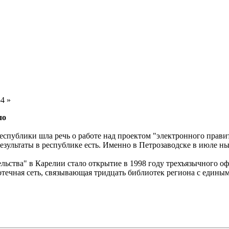
54 »
ло
еспублики шла речь о работе над проектом "электронного правит
результаты в республике есть. Именно в Петрозаводске в июле 
ьства" в Карелии стало открытие в 1998 году трехъязычного оф
течная сеть, связывающая тридцать библиотек региона с едины