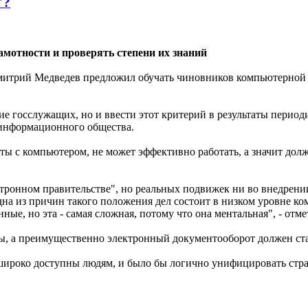
"?
мотности и проверять степени их знаний
ий Медведев предложил обучать чиновников компьютерной гра
е госслужащих, но и ввести этот критерий в результаты периоди
 информационного общества.
 с компьютером, не может эффективно работать, а значит долже
ектронном правительстве", но реальных подвижек ни во внедрен
на из причин такого положения дел состоит в низком уровне к
е, но эта - самая сложная, потому что она ментальная", - отме
ы, а преимущественно электронный документооборот должен стат
ироко доступны людям, и было бы логично унифицировать стран