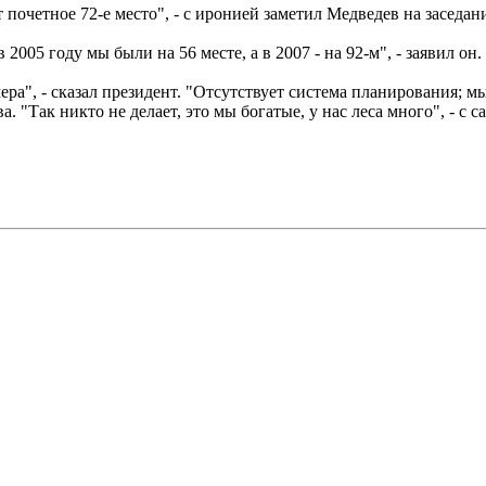
т почетное 72-е место", - с иронией заметил Медведев на засед
005 году мы были на 56 месте, а в 2007 - на 92-м", - заявил он.
мера", - сказал президент. "Отсутствует система планирования;
. "Так никто не делает, это мы богатые, у нас леса много", - с 