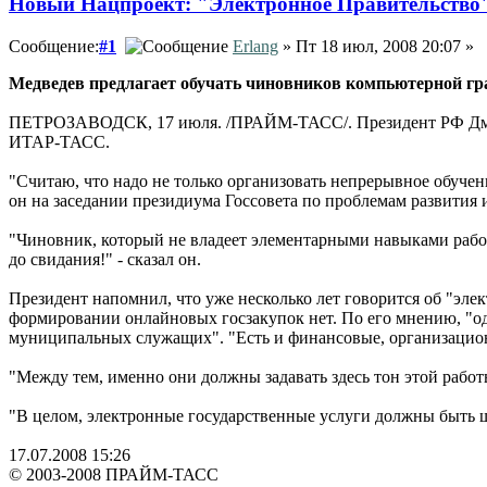
Новый Нацпроект: "Электронное Правительство
Сообщение:
#1
Erlang
» Пт 18 июл, 2008 20:07 »
Медведев предлагает обучать чиновников компьютерной гра
ПЕТРОЗАВОДСК, 17 июля. /ПРАЙМ-ТАСС/. Президент РФ Дмитр
ИТАР-ТАСС.
"Считаю, что надо не только организовать непрерывное обучени
он на заседании президиума Госсовета по проблемам развития
"Чиновник, который не владеет элементарными навыками работы
до свидания!" - сказал он.
Президент напомнил, что уже несколько лет говорится об "эл
формировании онлайновых госзакупок нет. По его мнению, "од
муниципальных служащих". "Есть и финансовые, организационны
"Между тем, именно они должны задавать здесь тон этой работ
"В целом, электронные государственные услуги должны быть ш
17.07.2008 15:26
© 2003-2008 ПРАЙМ-ТАСС