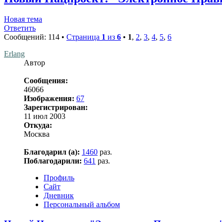
Новая тема
Ответить
Сообщений: 114 •
Страница
1
из
6
•
1
,
2
,
3
,
4
,
5
,
6
Erlang
Автор
Сообщения:
46066
Изображения:
67
Зарегистрирован:
11 июл 2003
Откуда:
Москва
Благодарил (а):
1460
раз.
Поблагодарили:
641
раз.
Профиль
Сайт
Дневник
Персональный альбом