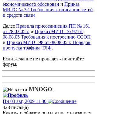
экономического обоснован
и
Приказ
МИТС № 32 Требования к описанию сетей
и средств связи
Далее
Правила присоединения ПП № 161
от 28.03.05 г.
и
Приказ МИТС № 97 от
08.08.05 Требования к построению ССОП
и
Приказ МИТС 98 от 08.08.05 г. Порядок
пропуска трафика ТЛФ
.
Если желание не пропадет - почитайте
форум.
MNOGO
-
Пн 03 авг, 2009 11:30
323 писал(а)
Каким-то образом она связана с оказанием
услуг мг/мн связи?
Да, без неё операторам МгМн не
"дотянуться" до местных ТФ сетей, где и