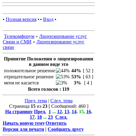
•
Полная версия
•
•
Вход
•
Телекомфорум
»
Лицензирование услуг
Связи и СМИ
»
Лицензирование услуг
связи
Принятие Положения о лицензировании
в данном виде это
положительное решение
44%
[ 52 ]
отрицательное решение
53%
[ 63 ]
меня не касается
3%
[ 4 ]
Всего голосов : 119
Пред. тема
|
След. тема
Страница
15
из
23
[ Сообщений: 460 ]
На страницу
Пред.
1
...
12
,
13
,
14
,
15
,
16
,
17
,
18
...
23
След.
Начать новую тему
Ответить
Версия для печати
|
Сообщить другу