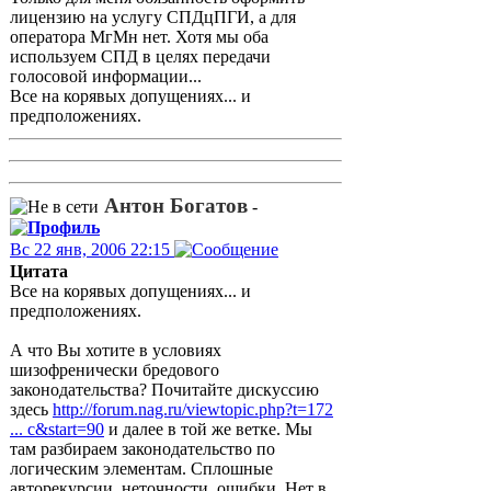
лицензию на услугу СПДцПГИ, а для
оператора МгМн нет. Хотя мы оба
используем СПД в целях передачи
голосовой информации...
Все на корявых допущениях... и
предположениях.
Антон Богатов
-
Вс 22 янв, 2006 22:15
Цитата
Все на корявых допущениях... и
предположениях.
А что Вы хотите в условиях
шизофренически бредового
законодательства? Почитайте дискуссию
здесь
http://forum.nag.ru/viewtopic.php?t=172
... c&start=90
и далее в той же ветке. Мы
там разбираем законодательство по
логическим элементам. Сплошные
авторекурсии, неточности, ошибки. Нет в