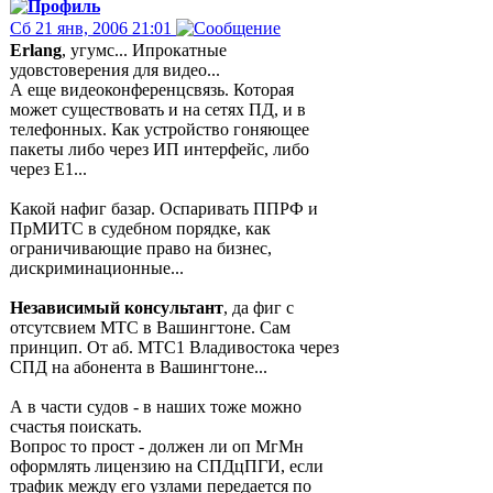
Сб 21 янв, 2006 21:01
Erlang
, угумс... Ипрокатные
удовстоверения для видео...
А еще видеоконференцсвязь. Которая
может существовать и на сетях ПД, и в
телефонных. Как устройство гоняющее
пакеты либо через ИП интерфейс, либо
через Е1...
Какой нафиг базар. Оспаривать ППРФ и
ПрМИТС в судебном порядке, как
ограничивающие право на бизнес,
дискриминационные...
Независимый консультант
, да фиг с
отсутсвием МТС в Вашингтоне. Сам
принцип. От аб. МТС1 Владивостока через
СПД на абонента в Вашингтоне...
А в части судов - в наших тоже можно
счастья поискать.
Вопрос то прост - должен ли оп МгМн
оформлять лицензию на СПДцПГИ, если
трафик между его узлами передается по