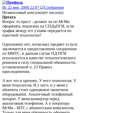
Вс 22 янв, 2006 22:07
Независимый консультант писал(а)
Цитата
Вопрос то прост - должен ли оп МгМн
оформлять лицензию на СПДцПГИ, если
трафик между его узлами передается по
пакетной технологии?
Однозначно нет, поскольку предмет услуги
заключается в предоставлении соединения
по ММТС, в данном случае ПД ПГИ
используется в качестве технологического
решения в силу специальной обязанности,
установленной п. 23 Правил
присоединения.
А вот это и хреново. У него технология. У
меня технология. И у него, и у меня у
абонента стоит одинаковое оконечное
оборудование. Аналоговый телефонный
аппарат. У меня конвертор перед
аналоговым телефоном. А у оператора
МгМн - МТС с абонентским комплектом.
Только для меня обязанность оформить