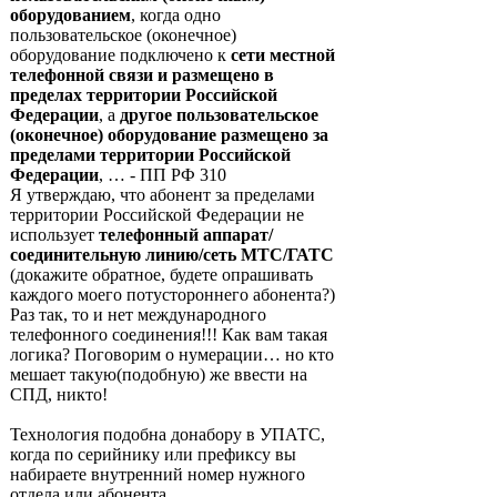
оборудованием
, когда одно
пользовательское (оконечное)
оборудование подключено к
сети местной
телефонной связи и размещено в
пределах территории Российской
Федерации
, а
другое пользовательское
(оконечное) оборудование размещено за
пределами территории Российской
Федерации
, … - ПП РФ 310
Я утверждаю, что абонент за пределами
территории Российской Федерации не
использует
телефонный аппарат/
соединительную линию/сеть МТС/ГАТС
(докажите обратное, будете опрашивать
каждого моего потустороннего абонента?)
Раз так, то и нет международного
телефонного соединения!!! Как вам такая
логика? Поговорим о нумерации… но кто
мешает такую(подобную) же ввести на
СПД, никто!
Технология подобна донабору в УПАТС,
когда по серийнику или префиксу вы
набираете внутренний номер нужного
отдела или абонента.