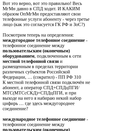
Вот это верно, вот это правильно! Весь
МгМн давно в СПД ходит. И КАКИМ
образом ОпМгМн предоставляют свои
телефонные услуги абоненту - через третье
лицо (как это согласуется ГК РФ и ЗоС?)
Посмотрим теперь на определения:
междугородное телефонное соединение
-
телефонное соединение между
пользовательским (оконечным)
оборудованием
, подключенным к сети
местной телефонной связи
и
размещенным в пределах территории
различных субъектов Российской
Федерации, … (сократил) - ПП РФ 310
К местной телефонной связи подключён не
абонент, а оператор СПД+СПДцПГИ/
МТС(МТСсСКД)+СПДцПГИ, и при
выходе на него я набираю некий набор
цифирь … где здесь междугороднее
соединение?
международное телефонное соединение
-
телефонное соединение между
пользовательским (оконечным)