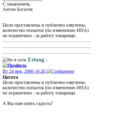
С уважением,
Антон Богатов
Цели проставлены и публично озвучены,
количество попыток (по изменению НПА)
не ограничено - за работу товарищи.
Erlang
-
Вт 24 янв, 2006 16:26
Цитата
Цели проставлены и публично озвучены,
количество попыток (по изменению НПА)
не ограничено - за работу товарищи.
А Вы нам опять гадость?
Очередным изменением в ПП 87
ВООБЩЕ
закрыли взаимодействие голоса
по ПД с ССОП.
Может было проще выдать лицензию на