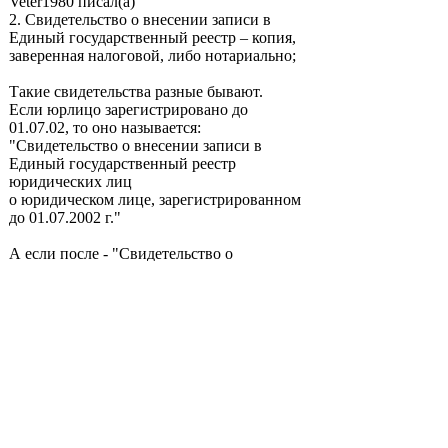
Veter1980 писал(а)
2. Свидетельство о внесении записи в
Единый государственный реестр – копия,
заверенная налоговой, либо нотариально;
Такие свидетельства разные бывают.
Если юрлицо зарегистрировано до
01.07.02, то оно называется:
"Свидетельство о внесении записи в
Единый государственный реестр
юридических лиц
о юридическом лице, зарегистрированном
до 01.07.2002 г."
А если после - "Свидетельство о
государственной регистрации"
alexis
-
Пн 09 фев, 2009 16:02
...И ещё. А копии свидетельств о
госрегистрации ООО и постановке на
налоговый учёт можно слать заверенные