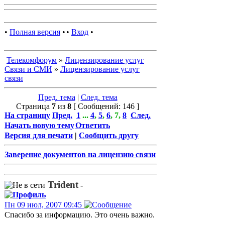
•
Полная версия
•
•
Вход
•
Телекомфорум
»
Лицензирование услуг
Связи и СМИ
»
Лицензирование услуг
связи
Пред. тема
|
След. тема
Страница
7
из
8
[ Сообщений: 146 ]
На страницу
Пред.
1
...
4
,
5
,
6
,
7
,
8
След.
Начать новую тему
Ответить
Версия для печати
|
Сообщить другу
Заверение документов на лицензию связи
Trident
-
Пн 09 июл, 2007 09:45
Спасибо за информацию. Это очень важно.