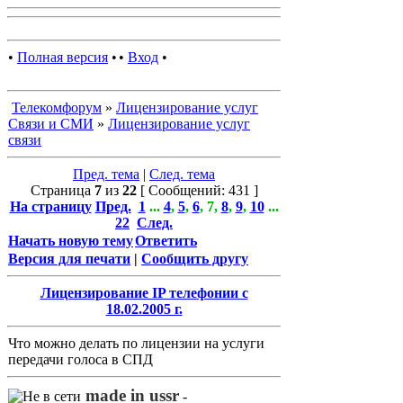
•
Полная версия
•
•
Вход
•
Телекомфорум
»
Лицензирование услуг
Связи и СМИ
»
Лицензирование услуг
связи
Пред. тема
|
След. тема
Страница
7
из
22
[ Сообщений: 431 ]
На страницу
Пред.
1
...
4
,
5
,
6
,
7
,
8
,
9
,
10
...
22
След.
Начать новую тему
Ответить
Версия для печати
|
Сообщить другу
Лицензирование IP телефонии с
18.02.2005 г.
Что можно делать по лицензии на услуги
передачи голоса в СПД
made in ussr
-