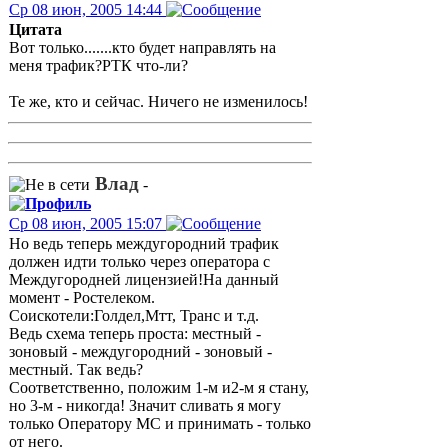
Ср 08 июн, 2005 14:44
Цитата
Вот только.......кто будет направлять на
меня трафик?РТК что-ли?
Те же, кто и сейчас. Ничего не изменилось!
Влад
-
Ср 08 июн, 2005 15:07
Но ведь теперь междугородний трафик
должен идти только через оператора с
Междугородней лицензией!На данный
момент - Ростелеком.
Соискотели:Голдел,Мтт, Транс и т.д.
Ведь схема теперь проста: местный -
зоновый - междугородний - зоновый -
местный. Так ведь?
Соответственно, положим 1-м и2-м я стану,
но 3-м - никогда! Значит сливать я могу
только Оператору МС и принимать - только
от него.