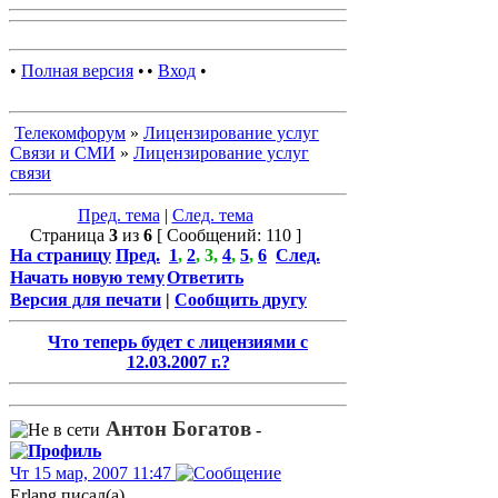
•
Полная версия
•
•
Вход
•
Телекомфорум
»
Лицензирование услуг
Связи и СМИ
»
Лицензирование услуг
связи
Пред. тема
|
След. тема
Страница
3
из
6
[ Сообщений: 110 ]
На страницу
Пред.
1
,
2
,
3
,
4
,
5
,
6
След.
Начать новую тему
Ответить
Версия для печати
|
Сообщить другу
Что теперь будет с лицензиями с
12.03.2007 г.?
Антон Богатов
-
Чт 15 мар, 2007 11:47
Erlang писал(а)