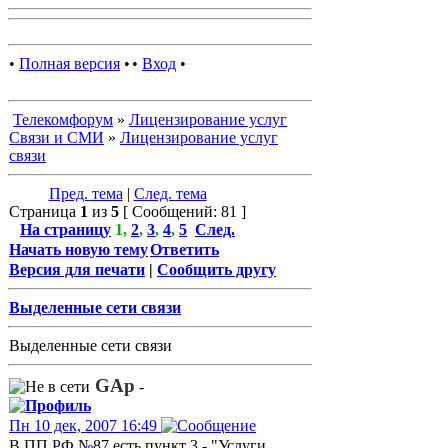
•
Полная версия
•
•
Вход
•
Телекомфорум
»
Лицензирование услуг
Связи и СМИ
»
Лицензирование услуг
связи
Пред. тема
|
След. тема
Страница
1
из
5
[ Сообщений: 81 ]
На страницу
1
,
2
,
3
,
4
,
5
След.
Начать новую тему
Ответить
Версия для печати
|
Сообщить другу
Выделенные сети связи
Выделенные сети связи
GAp
-
Пн 10 дек, 2007 16:49
В ПП РФ №87 есть пункт 3 - "Услуги