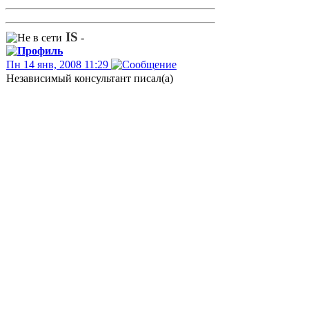
IS
-
Пн 14 янв, 2008 11:29
Независимый консультант писал(а)
определение услуги по пропуску трафика
не включает в себя нумерацию
В ЗоС есть определение "нумерации".
Кратко = это индентификатор СЕТИ
СВЯЗИ. Нет индентификатора - нет сети.
ИМХО - надо прописывать в договорах
присоединения (в ТУ). Иначе тот же МРК
не будет знать куда маршрутизмровать тот
или иной трафик.
Сергей Lee
-
Пн 14 янв, 2008 12:21
В законе нет никаких "классификаций".