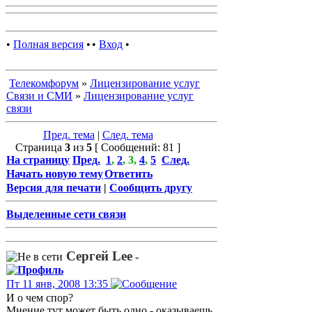
•
Полная версия
•
•
Вход
•
Телекомфорум
»
Лицензирование услуг
Связи и СМИ
»
Лицензирование услуг
связи
Пред. тема
|
След. тема
Страница
3
из
5
[ Сообщений: 81 ]
На страницу
Пред.
1
,
2
,
3
,
4
,
5
След.
Начать новую тему
Ответить
Версия для печати
|
Сообщить другу
Выделенные сети связи
Сергей Lee
-
Пт 11 янв, 2008 13:35
И о чем спор?
Мнение тут может быть одно - оказываешь