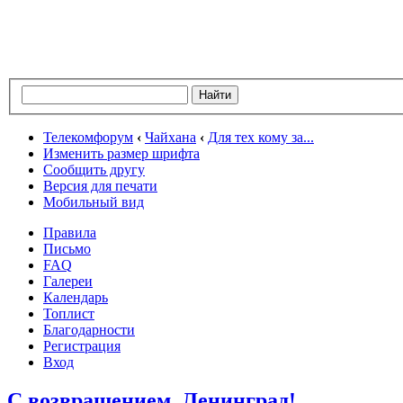
Телекомфорум
‹
Чайхана
‹
Для тех кому за...
Изменить размер шрифта
Сообщить другу
Версия для печати
Мобильный вид
Правила
Письмо
FAQ
Галереи
Календарь
Топлист
Благодарности
Регистрация
Вход
С возвращением, Ленинград!