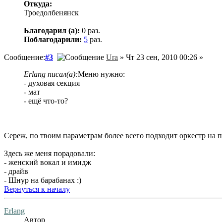
Откуда:
Троедолбенянск
Благодарил (а):
0 раз.
Поблагодарили:
5
раз.
Сообщение:
#3
Ura
» Чт 23 сен, 2010 00:26 »
Erlang писал(а):
Меню нужно:
- духовая секция
- мат
- ещё что-то?
Сереж, по твоим параметрам более всего подходит оркестр на п
Здесь же меня порадовали:
- женский вокал и имидж
- драйв
- Шнур на барабанах :)
Вернуться к началу
Erlang
Автор