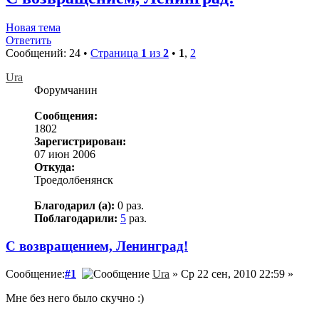
Новая тема
Ответить
Сообщений: 24 •
Страница
1
из
2
•
1
,
2
Ura
Форумчанин
Сообщения:
1802
Зарегистрирован:
07 июн 2006
Откуда:
Троедолбенянск
Благодарил (а):
0 раз.
Поблагодарили:
5
раз.
С возвращением, Ленинград!
Сообщение:
#1
Ura
» Ср 22 сен, 2010 22:59 »
Мне без него было скучно :)