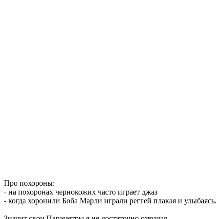
Про похороны:
- на похоронах чернокожих часто играет джаз
- когда хоронили Боба Марли играли реггей плакая и улыбаясь.
Значит свои Параметры я не достаточно озвучил.