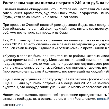
Ростелеком задним числом потратил 240 млн руб. на 
Счетная палата обнаружила, что «Ростелеком» потратил 240 млн
завершения. Кроме того, аудиторы посчитали неэффективным ко
Груп», хотя сама компания с этим не согласна.
При проверке Счетной палатой расходования бюджетных средств 
был обнаружен странный факт: единый исполнитель соответству
руб. уже после того, как прошли выборы.
Так, 211,5 млн руб. были направлены на оплату услуг связи «доч
июня 2012 г. То есть оплаченные в рамках веб-трансляции услуги
прошли сами выборы. Однако в «Ростелекоме» с претензиями в с
«К учету в проекте были приняты только те работы, которые име
сдачи-приемки работ между Минкомсвязи и нашей компаний, - за
подразумевал не только монтаж, но и демонтаж спутникового ре
ехать в отдаленные регионы, забирать спутниковые тарелки, дру
(программно-аппаратный комплекс, поставлявший на каждый изб
Еще 3 млн руб. ушли на оплату услуг «Таттелекома» (основной о
Еще 19,5 млн руб. были потрачены в конце мая 2012 г. на закуп
аудиторы, это оборудование уже никак не могло использоваться 
...............
Напомним, стоимость проекта веб-трансляции президентских выбо
взяты из госбюджета, а остальное оплатил «Ростелеком».
полный
Источник:
CNews