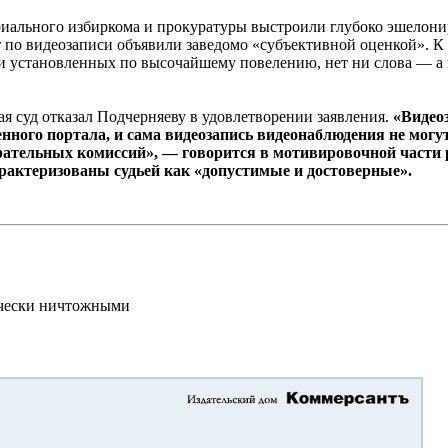
ориального избиркома и прокуратуры выстроили глубоко эшелон
т по видеозаписи объявили заведомо «субъективной оценкой». К 
е и установленных по высочайшему повелению, нет ни слова — а 
я суд отказал Подчерняеву в удовлетворении заявления.
«Видео
енного портала, и сама видеозапись видеонаблюдения не могу
тельных комиссий», — говорится в мотивировочной части ре
рактеризованы судьей как «допустимые и достоверные».
ически ничтожными