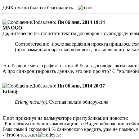
ДЫК нужно было отблагодарить...
Добавлено:
Пн 06 янв, 2014 19:14
MNOGO
Да, интересно бы почитать тексты договоров с субподрядчикам
Соответственно, после завершения проекта пришлось ехат
(программно-аппаратный комплекс, поставлявший на каж
Это было в смете, график платежей был в договоре, акты выста
А про синхронизировать данные, это они про что? С "волшеб
Добавлено:
Пн 06 янв, 2014 20:37
Erlang
Erlang писал(а):
Счетная палата обнаружила
Я вот прикинул на калькуляторе при публикации новости:
"Ростелеком получил компенсацию за Видеонаблюдение из Фон
Взял самый скромный % банковского кредита, уже не помню, в
- Чтоб я так жил