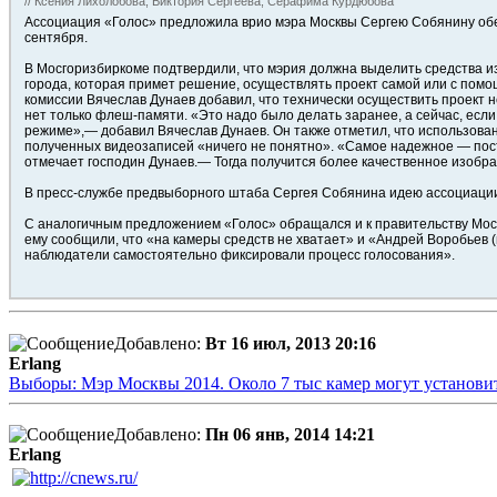
// Ксения Лихолобова, Виктория Сергеева, Серафима Курдюбова
Ассоциация «Голос» предложила врио мэра Москвы Сергею Собянину об
сентября.
В Мосгоризбиркоме подтвердили, что мэрия должна выделить средства и
города, которая примет решение, осуществлять проект самой или с пом
комиссии Вячеслав Дунаев добавил, что технически осуществить проект 
нет только флеш-памяти. «Это надо было делать заранее, а сейчас, если
режиме»,— добавил Вячеслав Дунаев. Он также отметил, что использован
полученных видеозаписей «ничего не понятно». «Самое надежное — пост
отмечает господин Дунаев.— Тогда получится более качественное изобра
В пресс-службе предвыборного штаба Сергея Собянина идею ассоциации 
С аналогичным предложением «Голос» обращался и к правительству Моск
ему сообщили, что «на камеры средств не хватает» и «Андрей Воробьев (
наблюдатели самостоятельно фиксировали процесс голосования».
Добавлено:
Вт 16 июл, 2013 20:16
Erlang
Выборы: Мэр Москвы 2014. Около 7 тыс камер могут установит
Добавлено:
Пн 06 янв, 2014 14:21
Erlang