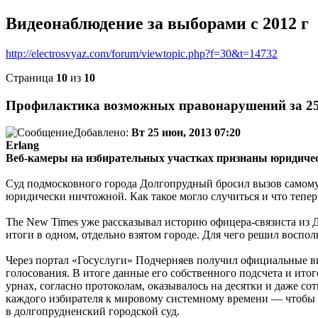
Видеонаблюдение за выборами c 2012 г
http://electrosvyaz.com/forum/viewtopic.php?f=30&t=14732
Страница
10
из
10
Профилактика возможных правонарушений за 25
Добавлено:
Вт 25 июн, 2013 07:20
Erlang
Веб-камеры на избирательных участках признаны юридич
Суд подмосковного города Долгопрудный бросил вызов самому 
юридически ничтожной. Как такое могло случиться и что тепе
The New Times уже рассказывал историю офицера-связиста из 
итоги в одном, отдельно взятом городе. Для чего решил воспол
Через портал «Госуслуги» Подчерняев получил официальные ви
голосования. В итоге данные его собственного подсчета и ито
урнах, согласно протоколам, оказывалось на десятки и даже сот
каждого избирателя к мировому системному времени — чтобы до
в долгопрудненский городской суд.