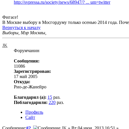
http://svpressa.ru/society/news/68947/? ... um=twitter
Фигасе!
В Москве выбору в Мосгордуму только осенью 2014 года. Поч
Вернуться к началу
Выборы, Мэр Москвы,
JK
Форумчанин
Сообщения:
11086
Зарегистрирован:
17 май 2005
Откуда:
Рио-де-Жанейро
Благодарил (а):
15
раз.
Поблагодарили:
220
раз.
Профиль
Сайт
Сообщение:
#2
JK
» Вт 04 июн, 2013 16:51 »