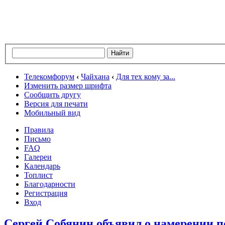
Телекомфорум
‹
Чайхана
‹
Для тех кому за...
Изменить размер шрифта
Сообщить другу
Версия для печати
Мобильный вид
Правила
Письмо
FAQ
Галереи
Календарь
Топлист
Благодарности
Регистрация
Вход
Сергей Собянин объявил о намерении п