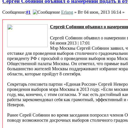
Сергей Собянин объявил о намерении подать в от
Сообщение:
#1
Erlang
» Вт 04 июн, 2013 16:14 »
Сергей Собянин объявил о намерении
Сергей Собянин объявил о намерении п
04 июня 2013 | 17:01
Мэр Москвы Сергей Собянин заявил, чт
отставке для проведения выборов столичного градоначальник
президенту РФ с просьбой о проведении выборов мэра Москв
Общественной палаты Москвы. Он отметил, что прямые выбор
большинство жителей Москвы поддерживают избрание мэра
области, которые пройдут 8 сентября.
Секретарь генсовета партии «Единая Россия» Сергей Неверо
проведения выборов мэра Москвы в 2013 году. «Если москв
году, мы, конечно, с этим согласны. У нас есть достойный к
работы зарекомендовал себя как грамотный, эффективный и
Неверов.
Ранее Серей Собянин во время заседания попросил членов 
поводу возможности досрочных выборов столичного градонач