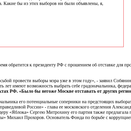
Какие бы из этих выборов ни были объявлены, я,
мя обратится к президенту РФ с прошением об отставке для пр
сьбой провести выборы мэра уже в этом году», - заявил Собян
ть лет имеют возможность выбрать себе градоначальника, федера
тах РФ. «Было бы негоже Москве отставать от других регионо
чальника его потенциальные соперники на предстоящих выбора
Справедливой России» - глава ее московского отделения Алекса
ру «Яблока» Сергею Митрохину его партия также предлагала п
ы» Михаил Прохоров. Основатель Фонда по борьбе с коррупцие