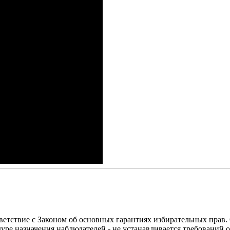
ветствие с Законом об основных гарантиях избирательных прав.
уре назначения наблюдателей - не устанавливается требований 