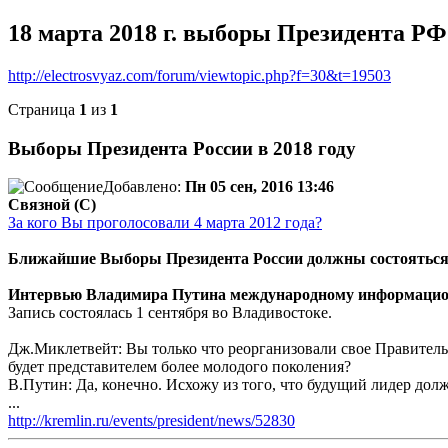
18 марта 2018 г. выборы Президента РФ
http://electrosvyaz.com/forum/viewtopic.php?f=30&t=19503
Страница
1
из
1
Выборы Президента России в 2018 году
Добавлено:
Пн 05 сен, 2016 13:46
Связной (С)
За кого Вы проголосовали 4 марта 2012 года?
Ближайшие Выборы Президента России должны состояться 
Интервью Владимира Путина международному информацион
Запись состоялась 1 сентября во Владивостоке.
Дж.Миклетвейт: Вы только что реорганизовали свое Правител
будет представителем более молодого поколения?
В.Путин: Да, конечно. Исхожу из того, что будущий лидер дол
...
http://kremlin.ru/events/president/news/52830