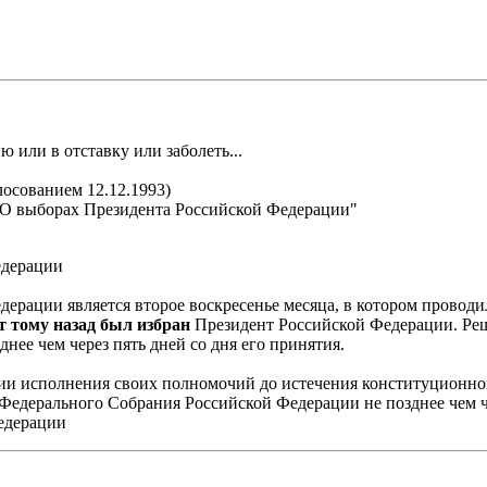
или в отставку или заболеть...
осованием 12.12.1993)
) "О выборах Президента Российской Федерации"
едерации
дерации является второе воскресенье месяца, в котором прово
т тому назад был избран
Президент Российской Федерации. Ре
ее чем через пять дней со дня его принятия.
и исполнения своих полномочий до истечения конституционног
едерального Собрания Российской Федерации не позднее чем ч
едерации