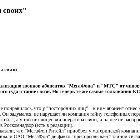
я своих"
ы связи
лизацию звонков абонентов "МегаФона" и "МТС" от чиновни
ного суда о тайне связи. Но теперь те же самые толкования
 понравилось, что у "посторонних лиц" – к ним абонент отнес к
 Он задумался, не нарушает ли компания тайну телефонных пере
ейл", а у той нет лицензии оператора связи, и на нее не распро
 Роскомнадзор (есть в редакции).
ссказали, что "МегаФон Ритейл" приобрел у материнской компан
прибыли ОАО "МегаФон" де-факто "приторговывает" тайной связи