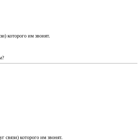
и) которого им звонят.
м?
г связи) которого им звонят.