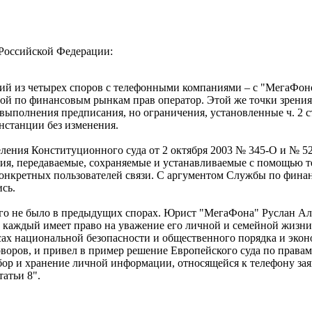
Российской Федерации:
ий из четырех споров с телефонными компаниями – с "МегаФоно
бой по финансовым рынкам прав оператор. Этой же точки зрен
выполнения предписания, но ограничения, установленные ч. 2 с
нстанции без изменения.
ления Конституционного суда от 2 октября 2003 № 345-О и № 528
ния, передаваемые, сохраняемые и устанавливаемые с помощью 
онкретных пользователей связи. С аргументом Службы по финан
ись.
его не было в предыдущих спорах. Юрист "МегаФона" Руслан Ал
то каждый имеет право на уважение его личной и семейной жизни
ах национальной безопасности и общественного порядка и экон
оворов, и привел в пример решение Европейского суда по права
 "сбор и хранение личной информации, относящейся к телефону за
атьи 8".