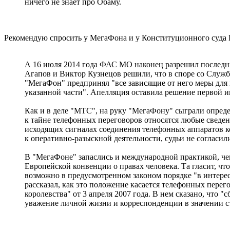
ничего не знает про Обаму.
Рекомендую спросить у МегаФона и у Конституционного суда 
А 16 июля 2014 года ФАС МО наконец разрешил последн
Агапов и Виктор Кузнецов решили, что в споре со Служ
"МегаФон" предпринял "все зависящие от него меры для 
указанной части". Апелляция оставила решение первой и
Как и в деле "МТС", на руку "МегаФону" сыграли опреде
к тайне телефонных переговоров относятся любые сведе
исходящих сигналах соединения телефонных аппаратов к
к оперативно-разыскной деятельности, судьи не согласил
В "МегаФоне" запаслись и международной практикой, ч
Европейской конвенции о правах человека. Та гласит, ч
возможно в предусмотренном законом порядке "в интерес
рассказал, как это положение касается телефонных перег
королевства" от 3 апреля 2007 года. В нем сказано, что
уважение личной жизни и корреспонденции в значении ст