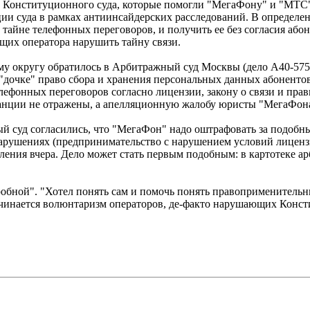
х Конституционного суда, которые помогли "МегаФону" и "МТС" 
ии суда в рамках антиинсайдерских расследований. В определен
к тайне телефонных переговоров, и получить ее без согласия аб
щих оператора нарушить тайну связи.
у округу обратилось в Арбитражный суд Москвы (дело А40-5755
дочке" право сбора и хранения персональных данных абонентов 
лефонных переговоров согласно лицензии, закону о связи и прав
анции не отражены, а апелляционную жалобу юристы "МегаФона
 суд согласились, что "МегаФон" надо оштрафовать за подобны
нарушениях (предпринимательство с нарушением условий лиценз
ления вчера. Дело может стать первым подобным: в картотеке 
пробной". "Хотел понять сам и помочь понять правоприменитель
начинается волюнтаризм операторов, де-факто нарушающих Конс