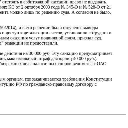
отстоять в арбитражной кассации право не выдавать
иях КС от 2 октября 2003 года № 345-О и № 528-О от 21
онента можно лишь по решению суда. А согласия не было,
9/2014), и в его решении были озвучены выводы
и доступ к детализации счетов, установили сотрудники
илам оказания услуг подвижной связи, признал суд.
" редакции не предоставили.
е действия на 30 000 руб. Эту санкцию предусматривает
ии, максимальный штраф для юрлиц 40 000 руб.).
арбитражных дел аналогичных споров ведомства с ОАО
ным органам, где заканчиваются требования Конституции
титуцию РФ по гражданско-правовому договору с