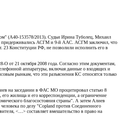
м" (А40-153578/2013). Судьи Ирина Туболец, Михаил
ия придерживались АСГМ и 9-й ААС. АСГМ заключил, что
т. 23 Конституции РФ, не позволили исполнить его в
-О от 21 октября 2008 года. Согласно этим документам,
телефонной аппаратуры, включая данные о входящих и
совым рынкам, что эти разъяснения КС относятся только
иев на заседании в ФАС МО процитировал статью 8
, его жилища и его корреспонденции, а ограничение
омического благосостояния страны". А затем Алиев
м человека по делу "Copland против Соединенного
явителя, <…> составляет вмешательство в право на