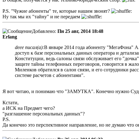
P.S. "Чужие абоненты" те, которые нашим звонят?
Ну так мы их "тайну" и не передаем
Добавлено:
Пн 25 авг, 2014 18:48
Erlang
deee писал(а):
В январе 2014 года абоненту "МегаФона" А.
доступ к базе персональных данных оператора и детализ
Конституции, ведь салоны связи обслуживает его "дочка"
защите тайны телефонных переговоров, говорится в жало
Миленков обратился в салон связи, и его сотрудники ра
системе расчетов с абонентами".
Я вот читаю, и понимаю что "ЗАМУТКА". Конечно нужно Судеб
Кстати,
а ИСК на Предмет чего?
"разглашение персональных данных"?
P.S.
Да конечно это перспективное направление, но не думаю что 