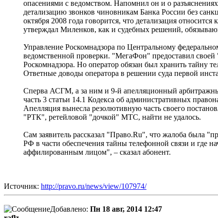
опасениями с ведомством. Напомнил он и о разъяснения
детализацию звонков чиновникам Банка России без санкц
октября 2008 года говорится, что детализация относится 
утверждал Миленков, как и судебных решений, обязываю
Управление Роскомнадзора по Центральному федеральном
ведомственной проверки. "МегаФон" предоставил своей "
Роскомнадзора. Но оператор обязан был хранить тайну те
Ответные доводы оператора в решении суда первой инст
Сперва АСГМ, а за ним и 9-й апелляционный арбитражный
часть 3 статьи 14.1 Кодекса об административных право
Апелляция вынесла резолютивную часть своего постанов
"РТК", ретейловой "дочкой" МТС, найти не удалось.
Сам заявитель рассказал "Право.Ru", что жалоба была "
РФ в части обеспечения тайны телефонной связи и где 
аффилированным лицом", – сказал абонент.
Источник:
http://pravo.ru/news/view/107974/
Добавлено:
Пн 18 авг, 2014 12:47
raflz