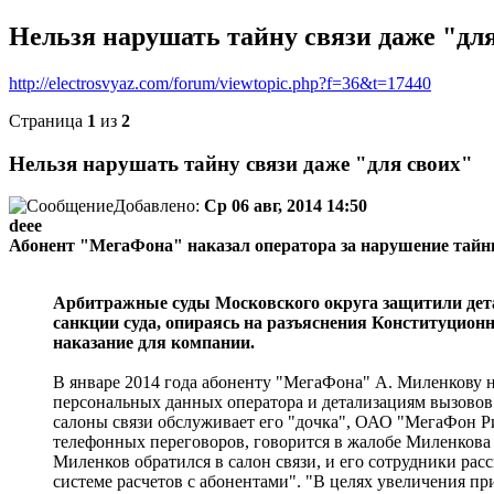
Нельзя нарушать тайну связи даже "дл
http://electrosvyaz.com/forum/viewtopic.php?f=36&t=17440
Страница
1
из
2
Нельзя нарушать тайну связи даже "для своих"
Добавлено:
Ср 06 авг, 2014 14:50
deee
Абонент "МегаФона" наказал оператора за нарушение тайн
Арбитражные суды Московского округа защитили дета
санкции суда, опираясь на разъяснения Конституцион
наказание для компании.
В январе 2014 года абоненту "МегаФона" А. Миленкову не
персональных данных оператора и детализациям вызовов.
салоны связи обслуживает его "дочка", ОАО "МегаФон Рит
телефонных переговоров, говорится в жалобе Миленкова в
Миленков обратился в салон связи, и его сотрудники ра
системе расчетов с абонентами". "В целях увеличения 