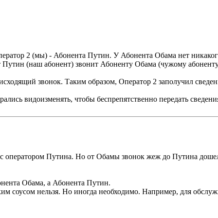
ератор 2 (мы) - Абонента Путин. У Абонента Обама нет никаког
 Путин (наш абонент) звонит Абоненту Обама (чужому абоненту
 исходящий звонок. Таким образом, Оператор 2 заполучил сведе
брались видоизменять, чтобы беспрепятственно передать сведен
 с оператором Путина. Но от Обамы звонок жеж до Путина дошел
онента Обама, а Абонента Путин.
аким соусом нельзя. Но иногда необходимо. Например, для обслуж