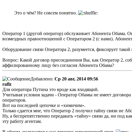
Это о чём? Не совсем понятно.
Оператор 1 (другой оператор) обслуживает Абонента Обама. Оп
возмездных правоотношений с Оператором 2 (с нами). Абонент
Оборудование связи Оператора 2, разумеется, фиксирует такой
Вопрос: Какой договор присоединения Вы, как Оператор 2, со
аффилированному лицу без согласия Абонента Обама?
Добавлено:
Ср 20 авг, 2014 09:56
raflz
Для оператора Путина это вроде как входящий.
Учитывая условия задачи - Оператор Обамы не имеет договора
операторов.
Вот на последней цепочке и «химичим».
Только сдается мне, что Оператор 2 получил тайну связи не Аб
Ну, а беспрепятственно передавать «тайну» связи да, ни под к
эту работу агентам.
В общем, получается у нас технико-юридический спор.