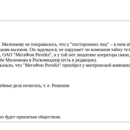
 Миленкову не понравилось, что у "посторонних лиц" – к ним а
ациям вызовов. Он задумался, не нарушает ли компания тайну т
, ОАО "МегаФон Ритейл", а у той нет лицензии оператора связи, 
бе Миленкова в Роскомнадзор (есть в редакции).
ссказали, что "МегаФон Ритейл" приобрел у материнской компан
ные дела почитать, т. е. Решения
оно будет принятым обществом.