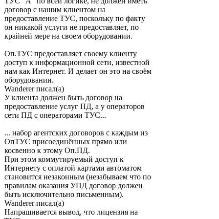
ТУС "А" по всей логике, не должен иметь
договор с нашим клиентом на
предоставление ТУС, поскольку по факту
он никакой услуги не предоставляет, по
крайней мере на своем оборудовании.
Оп.ТУС предоставляет своему клиенту
доступ к информационной сети, известной
нам как Интернет. И делает он это на своём
оборудовании.
Wanderer писал(а)
У клиента должен быть договор на
предоставление услуг ПД, а у операторов
сети ПД с операторами ТУС...
... набор агентских договоров с каждым из
ОпТУС присоединённых прямо или
косвенно к этому Оп.ПД.
При этом коммутируемый доступ к
Интернету с оплатой картами автоматом
становится незаконным (незабываем что по
правилам оказания УПД договор должен
быть исключительно письменным).
Wanderer писал(а)
Напрашивается вывод, что лицензия на