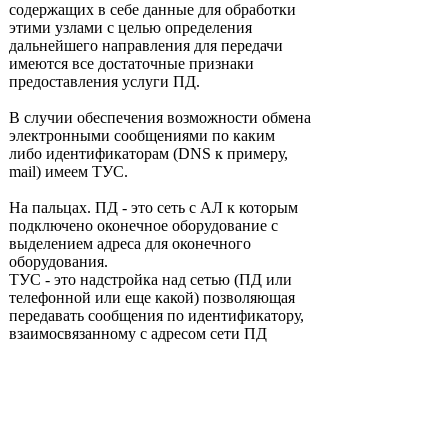
содержащих в себе данные для обработки
этими узлами с целью определения
дальнейшего направления для передачи
имеются все достаточные признаки
предоставления услуги ПД.
В случии обеспечения возможности обмена
электронными сообщениями по каким
либо идентификаторам (DNS к примеру,
mail) имеем ТУС.
На пальцах. ПД - это сеть с АЛ к которым
подключено оконечное оборудование с
выделением адреса для оконечного
оборудования.
ТУС - это надстройка над сетью (ПД или
телефонной или еще какой) позволяющая
передавать сообщения по идентификатору,
взаимосвязанному с адресом сети ПД
(DNS) или нет (mail).
Доступ в Интернет - термин, не имеющий
четкого определения в НПА, но
фактически обозначающий услуги ТУС и
ПД в одном флаконе.