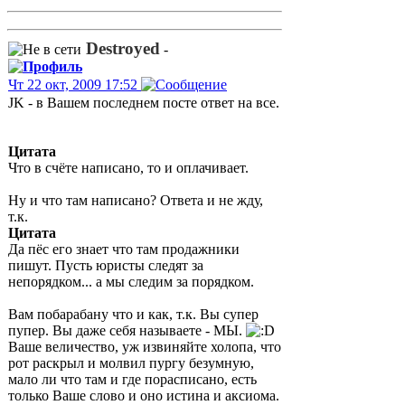
Destroyed
-
Чт 22 окт, 2009 17:52
JK - в Вашем последнем посте ответ на все.
Цитата
Что в счёте написано, то и оплачивает.
Ну и что там написано? Ответа и не жду,
т.к.
Цитата
Да пёс его знает что там продажники
пишут. Пусть юристы следят за
непорядком... а мы следим за порядком.
Вам побарабану что и как, т.к. Вы супер
пупер. Вы даже себя называете - МЫ.
Ваше величество, уж извиняйте холопа, что
рот раскрыл и молвил пургу безумную,
мало ли что там и где порасписано, есть
только Ваше слово и оно истина и аксиома.