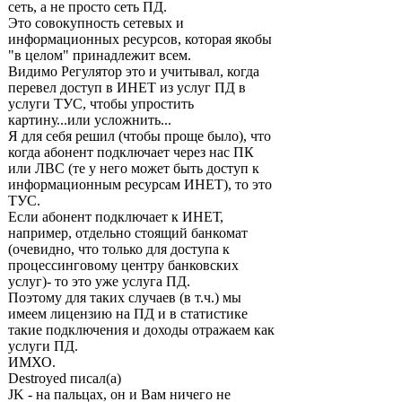
сеть, а не просто сеть ПД.
Это совокупность сетевых и
информационных ресурсов, которая якобы
"в целом" принадлежит всем.
Видимо Регулятор это и учитывал, когда
перевел доступ в ИНЕТ из услуг ПД в
услуги ТУС, чтобы упростить
картину...или усложнить...
Я для себя решил (чтобы проще было), что
когда абонент подключает через нас ПК
или ЛВС (те у него может быть доступ к
информационным ресурсам ИНЕТ), то это
ТУС.
Если абонент подключает к ИНЕТ,
например, отдельно стоящий банкомат
(очевидно, что только для доступа к
процессинговому центру банковских
услуг)- то это уже услуга ПД.
Поэтому для таких случаев (в т.ч.) мы
имеем лицензию на ПД и в статистике
такие подключения и доходы отражаем как
услуги ПД.
ИМХО.
Destroyed писал(а)
JK - на пальцах, он и Вам ничего не