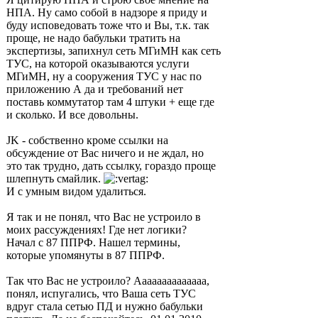
НПА. Ну само собой в надзоре я приду и
буду исповедовать тоже что и Вы, т.к. так
проще, не надо бабульки тратить на
экспертизы, запихнул сеть МГиМН как сеть
ТУС, на которой оказываются услуги
МГиМН, ну а сооружения ТУС у нас по
приложению А да и требований нет
поставь коммутатор там 4 штуки + еще где
и сколько. И все довольны.
JK - собственно кроме ссылки на
обсуждение от Вас ничего и не ждал, но
это так трудно, дать ссылку, гораздо проще
шлепнуть смайлик.
И с умным видом удалиться.
Я так и не понял, что Вас не устроило в
моих рассуждениях! Где нет логики?
Начал с 87 ППРФ. Нашел термины,
которые упомянуты в 87 ППРФ.
Так что Вас не устроило? Аааааааааааааа,
понял, испугались, что Ваша сеть ТУС
вдруг стала сетью ПД и нужно бабульки