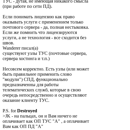
ТУС - дутая, не имеющая никакого смысла
(при работе по сети ПД).
Если понимать лицензию как право
оказывать услуги с применением только
почтового сервера - да, полная нестыковка.
Если же помнить что лицензируются
услуги, а не технология - все сходится без
швов.
Wanderer писал(а)
существуют узлы ТУС (почтовые сервера,
сервера хостинга и т.п.)
Несовсем корректно. Есть узлы (или может
быть правильнее применить слово
"модули") СПД, функционально
предназначенны для работы
телематических служб, которые в свою
очередь непосредственно и осуществляют
оказание клиенту ТУС.
P.S. for
Destroyed
>JK - на пальцах, он и Вам ничего не
оплачивает как ОП ТУС "А" , а оплачивает
Вам как ОП ПД "А"