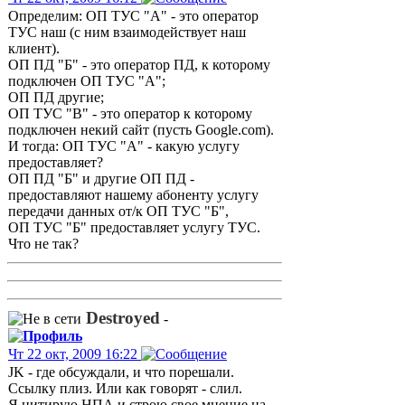
Определим: ОП ТУС "А" - это оператор
ТУС наш (с ним взаимодействует наш
клиент).
ОП ПД "Б" - это оператор ПД, к которому
подключен ОП ТУС "А";
ОП ПД другие;
ОП ТУС "В" - это оператор к которому
подключен некий сайт (пусть Google.com).
И тогда: ОП ТУС "А" - какую услугу
предоставляет?
ОП ПД "Б" и другие ОП ПД -
предоставляют нашему абоненту услугу
передачи данных от/к ОП ТУС "Б",
ОП ТУС "Б" предоставляет услугу ТУС.
Что не так?
Destroyed
-
Чт 22 окт, 2009 16:22
JK - где обсуждали, и что порешали.
Ссылку плиз. Или как говорят - слил.
Я цитирую НПА и строю свое мнение на