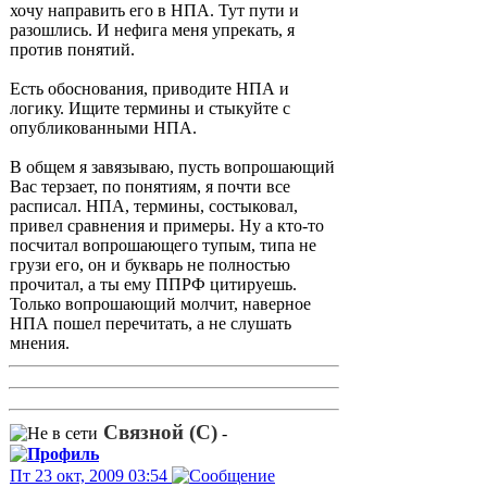
хочу направить его в НПА. Тут пути и
разошлись. И нефига меня упрекать, я
против понятий.
Есть обоснования, приводите НПА и
логику. Ищите термины и стыкуйте с
опубликованными НПА.
В общем я завязываю, пусть вопрошающий
Вас терзает, по понятиям, я почти все
расписал. НПА, термины, состыковал,
привел сравнения и примеры. Ну а кто-то
посчитал вопрошающего тупым, типа не
грузи его, он и букварь не полностью
прочитал, а ты ему ППРФ цитируешь.
Только вопрошающий молчит, наверное
НПА пошел перечитать, а не слушать
мнения.
Связной (С)
-
Пт 23 окт, 2009 03:54