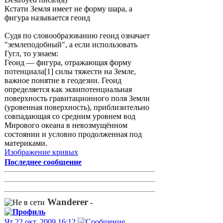
Кстати Земля имеет не форму шара, а
фигура называется геоид
Судя по словообразованию геоид означает
"землеподобный", а если использовать
Гугл, то узнаем:
Геоид — фигура, отражающая форму
потенциала[1] силы тяжести на Земле,
важное понятие в геодезии. Геоид
определяется как эквипотенциальная
поверхность гравитационного поля Земли
(уровенная поверхность), приблизительно
совпадающая со средним уровнем вод
Мирового океана в невозмущённом
состоянии и условно продолженная под
материками.
Изображение кривых
Последнее сообщение
Wanderer
-
Чт 22 окт, 2009 16:12