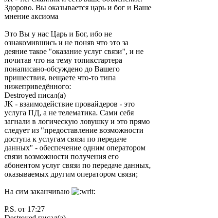
Здорово. Вы оказывается царь и бог и Ваше
мнение аксиома
Это Вы у нас Царь и Бог, ибо не
ознакомившись и не поняв что это за
деяние такое "оказание услуг связи", и не
почитав что на тему топикстартера
понаписано-обсуждено до Вашего
пришествия, вещаете что-то типа
нижеприведённого:
Destroyed писал(а)
JK - взаимодействие провайдеров - это
услуга ПД, а не телематика. Сами себя
загнали в логическую ловушку и это прямо
следует из "предоставление возможности
доступа к услугам связи по передаче
данных" - обеспечение одним оператором
связи возможности получения его
абонентом услуг связи по передаче данных,
оказываемых другим оператором связи;
На сим заканчиваю
P.S. от 17:27
Destroyed писал(а)