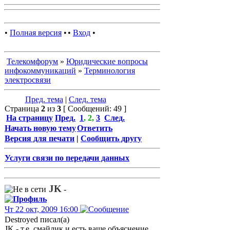
•
Полная версия
•
•
Вход
•
Телекомфорум
»
Юридические вопросы
инфокоммуникаций
»
Терминология
электросвязи
Пред. тема
|
След. тема
Страница
2
из
3
[ Сообщений: 49 ]
На страницу
Пред.
1
,
2
,
3
След.
Начать новую тему
Ответить
Версия для печати
|
Сообщить другу
Услуги связи по передачи данных
JK
-
Чт 22 окт, 2009 16:00
Destroyed писал(а)
JK - т.е. смайлик и есть ваше объяснение.