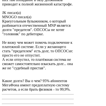
приводит к полной жизненной катастрофе.
JK писал(а)
MNOGO писал(а)
Краеугольным булыжником, о который
разбивается отечественный MNP является
долги "предателя". ОПСОСы не хотят
"головняк" по дебиторке.
Не вижу чем может помочь подключение к
платежной системе. Если у желающего
стать "предателем" есть долг, то ОПСОСsrc
просто его не отпустит.
А если отпустил, то платёжная система не
сможет самостоятельно взыскать долг... она
же не "судебный пристав".
Какие долги? Вы о чем? 95% абонентов
МегаФона имеют предоплатную систему
расчетов, а если брать физиков - то 99,9%.