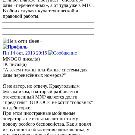
базы «перенесенных», а от туда уже в МТС.
В обоих случаях куча технической и
правовой работы.
deee
-
Пн 14 окт, 2013 20:15
MNOGO писал(а)
JK писал(а)
"А зачем нужны платёжные системы для
базы перенесённых номеров?"
Я не автор, но отвечу. Краеугольным
булыжником, о который разбивается
отечественный MNP является долги
"предателя". ОПСОСы не хотят "головняк"
по дебиторке.
При этом иностранные мобильные
операторы не испытывают по этому
поводу особого беспокойства. Как я понял
из путанного объяснения однокашника, у
них там попадание в базу должников