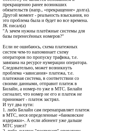
прекращению ранее возникших
обязательств (напр., «прекращение» долга).
Другой момент - реальность взыскания, но
это проблема была и будет во все времена.
JK писал(а)
"А зачем нужны платёжные системы для
базы перенесённых номеров?"
Если не ошибаюсь, схема платежных
систем чем-то напоминает схему
операторов по пропуску трафика, т.е.
завязана на ресурсе нумерации оператора.
Следовательно, может возникнуть
проблема «зависания» платежа, т.е.
платежная система, в соответствии со
своими данными, отправит платеж в
Билайн, а номер-то уже в МТС. Билайн
сигналит, что номер не его и платеж не
принимает - платеж застрял.
И тут два пути:
1. либо Билайн сам перенаправляет платеж
в МТС, неся определенные «банковские
издержки». А если абонент уже дальше
МТС ушел?
2. либо, платеж "поступает" оператору