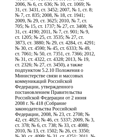
2006, № 6, ст. 636; № 10, ст. 1069; №
31, ст. 3431, ст. 3452; 2007, № 1, ст. 8;
№ 7, ст. 835; 2008, № 18, ст. 1941;
2009, № 29, ст. 3625; 2010, № 7, ст.
705; № 15, ст. 1737; № 27, ст. 3408; №
31, ст. 4190; 2011, № 7, ст. 901; № 9,
ст. 1205; № 25, ст. 3535; № 27, ст.
3873, ст. 3880; № 29, ст. 4284, ст. 4291;
№ 30, ст. 4590; № 45, ст. 6333; № 49,
ст. 7061; № 50, ст. 7351, ст. 7366; 2012,
№ 31, ст. 4322, ст. 4328; 2013, № 19,
ст. 2326; № 27, ст. 3450), а также
подпунктом 5.2.10 Положения о
Министерстве связи и массовых
коммуникаций Российской
Федерации, утвержденного
постановлением Правительства
Российской Федерации от 2 июня
2008 г. № 418 (Собрание
законодательства Российской
Федерации, 2008, № 23, ст. 2708; №
42, ст. 4825; № 46, ст. 5337; 2009, № 3,
ст. 378; № 6, ст. 738; № 33, ст. 4088;
2010, № 13, ст. 1502; № 26, ст. 3350;
№ 30, ст. 4099; № 31, ст. 4251; 2011, №