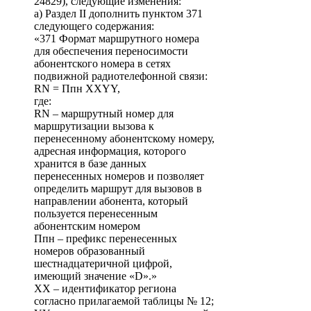
24829), следующие изменения:
а) Раздел II дополнить пунктом 371
следующего содержания:
«371 Формат маршрутного номера
для обеспечения переносимости
абонентского номера в сетях
подвижной радиотелефонной связи:
RN = Ппн XXYY,
где:
RN – маршрутный номер для
маршрутизации вызова к
перенесенному абонентскому номеру,
адресная информация, которого
хранится в базе данных
перенесенных номеров и позволяет
определить маршрут для вызовов в
направлении абонента, который
пользуется перенесенным
абонентским номером
Ппн – префикс перенесенных
номеров образованный
шестнадцатеричной цифрой,
имеющий значение «D».»
XX – идентификатор региона
согласно прилагаемой таблицы № 12;