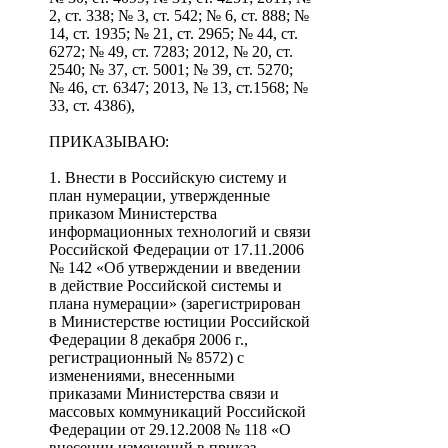
2, ст. 338; № 3, ст. 542; № 6, ст. 888; №
14, ст. 1935; № 21, ст. 2965; № 44, ст.
6272; № 49, ст. 7283; 2012, № 20, ст.
2540; № 37, ст. 5001; № 39, ст. 5270;
№ 46, ст. 6347; 2013, № 13, ст.1568; №
33, ст. 4386),
ПРИКАЗЫВАЮ:
1. Внести в Российскую систему и
план нумерации, утвержденные
приказом Министерства
информационных технологий и связи
Российской Федерации от 17.11.2006
№ 142 «Об утверждении и введении
в действие Российской системы и
плана нумерации» (зарегистрирован
в Министерстве юстиции Российской
Федерации 8 декабря 2006 г.,
регистрационный № 8572) с
изменениями, внесенными
приказами Министерства связи и
массовых коммуникаций Российской
Федерации от 29.12.2008 № 118 «О
внесении изменений в приказ