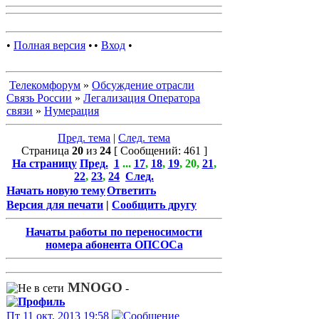
•
Полная версия
•
•
Вход
•
Телекомфорум
»
Обсуждение отрасли
Связь России
»
Легализация Оператора
связи
»
Нумерация
Пред. тема
|
След. тема
Страница
20
из
24
[ Сообщений: 461 ]
На страницу
Пред.
1
...
17
,
18
,
19
,
20
,
21
,
22
,
23
,
24
След.
Начать новую тему
Ответить
Версия для печати
|
Сообщить другу
Начаты работы по переносимости
номера абонента ОПСОСа
MNOGO
-
Пт 11 окт, 2013 19:58