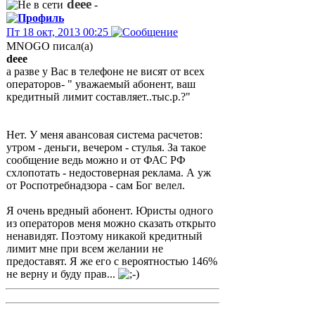
deee
-
Пт 18 окт, 2013 00:25
MNOGO писал(а)
deee
а разве у Вас в телефоне не висят от всех
операторов- " уважаемый абонент, ваш
кредитный лимит составляет..тыс.р.?"
Нет. У меня авансовая система расчетов:
утром - деньги, вечером - стулья. За такое
сообщение ведь можно и от ФАС РФ
схлопотать - недостоверная реклама. А уж
от Роспотребнадзора - сам Бог велел.
Я очень вредный абонент. Юристы одного
из операторов меня можно сказать открыто
ненавидят. Поэтому никакой кредитный
лимит мне при всем желании не
предоставят. Я же его с вероятностью 146%
не верну и буду прав...