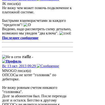
JK писал(а)
Не вижу чем может помочь подключение к
платежной системе.
Быстрыми взаиморасчетами за каждого
"предателя"!
Видимо, надо рассмотреть схему детально,
возможно мы увидим "два ключа".
Последнее сообщение
raflz
-
Вс 13 окт, 2013 09:29
MNOGO писал(а)
ОПСОСы не хотят "головняк" по
дебиторке.
Не вижу ровным счетом никакого
"головняка".
Долг за абонентом был. После перехода
долг и остался. Бегство к другому
ОПСОСу не является основанием к