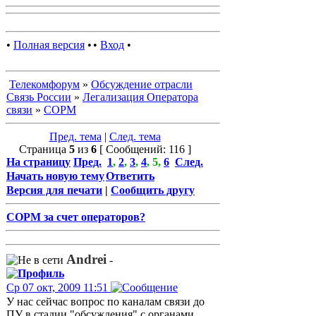
•
Полная версия
•
•
Вход
•
Телекомфорум
»
Обсуждение отрасли
Связь России
»
Легализация Оператора
связи
»
СОРМ
Пред. тема
|
След. тема
Страница
5
из
6
[ Сообщений: 116 ]
На страницу
Пред.
1
,
2
,
3
,
4
,
5
,
6
След.
Начать новую тему
Ответить
Версия для печати
|
Сообщить другу
СОРМ за счет операторов?
Andrei
-
Ср 07 окт, 2009 11:51
У нас сейчас вопрос по каналам связи до
ПУ в стадии "обсуждения" с органами.