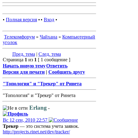
•
Полная версия
•
•
Вход
•
Телекомфорум
»
Чайхана
»
Компьютерный
уголок
Пред. тема
|
След. тема
Страница
1
из
1
[ 1 сообщение ]
Начать новую тему
Ответить
Версия для печати
|
Сообщить другу
"Топология" и "Трекер" от Ринета
"Топология" и "Трекер" от Ринета
Erlang
-
Вс 12 сен, 2010 22:57
Трекер
— это система учета заявок.
http://projects.rinet.net/dev/tracker/