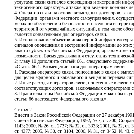
услугами связи сигналов оповещения и экстренной инфо
техногенного характера, а также при ведении военных д
4. Оператор связи на основе возмездных договоров, зак
Федерации, органами местного самоуправления, осущес
мерах по обеспечению безопасности населения и террито
территорий от чрезвычайных ситуаций, в том числе обес
является обязательным для операторов связи.
5. Использование объектов инженерной инфраструктуры 
сигналов оповещения и экстренной информации до этих 
власти субъектов Российской Федерации, органами местн
возможности. Бремя доказывания отсутствия технической 
2) главу 10 дополнить статьёй 66.1 следующего содержани
«Статья 66.1. Возмещение расходов операторам связи
1. Расходы операторов связи, понесённые в связи с выпо
для целей эфирного и кабельного и вещания передача сиг
2. Иные расходы операторов связи, понесенные в связи с
соответствующих договоров, заключаемых операторами с
3. Правительством Российской Федерации может быть уст
статьи 66 настоящего Федерального закона.».
Статья 2
Внести в Закон Российской Федерации от 27 декабря 199
Совета Российской Федерации, 1992, № 7, ст. 300; Собрание
1143; 2000, № 26, ст. 2737; № 32, ст. 3333; 2001, № 32, ст. 3
ст. 4377; 2005, № 30, ст. 3104, 2006, № 31, ст. 3452; № 43, с