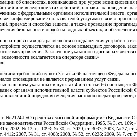
рмации об опасностях, возникающих при угрозе возникновения
ействий или вследствие этих действий, о правилах поведения на
люченных с федеральными органами исполнительной власти, орг
твляет информирование пользователей услугами связи о прогно
рий, приемах и способах защиты, а также проведение пропаганд
печения безопасности людей на водных объектах, и обеспечения
операторов связи для размещения и подключения устройств сис
устройств осуществляется на основе возмездных договоров, зак
ого самоуправления. Заключение указанного договора является 
возможности возлагается на оператора связи.».
я:
лнением требований пункта 3 статьи 66 настоящего Федеральног
налов оповещения не является прерыванием услуг связи.
 выполнением указанных в пунктах 4 и 5 статьи 66 настоящего 
вязи с органами исполнительной власти субъектов Российской 
ановлен иной порядок возмещения расходов операторов связи, 
1 г. № 2124-I «О средствах массовой информации» (Ведомости 
 законодательства Российской Федерации, 1995, № 3, ст. 169; «№ 24
315; 2002, № 12, ст. 1093; № 30, ст. 3029, ст. 3033; 2003, № 27, ст.
т. 4412; 2007, № 31, ст. 4008; 2008, № 52, ст. 6236; 2009, № 7, ст. 