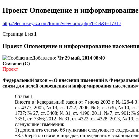
Проект Оповещение и информирование
http://electrosvyaz.com/forum/viewtopic.php?f=59&t=17317
Страница
1
из
1
Проект Оповещение и информирование населени
Добавлено:
Чт 29 май, 2014 08:40
Связной (С)
Проект
Федеральный закон ««О внесении изменений в Федеральный 
связи для целей оповещения и информирования населения»
Статья 1
Внести в Федеральный закон от 7 июля 2003 г. № 126-ФЗ «О
ст. 4377; 2005, № 19, ст. 1752; 2006, № 6, ст. 636; № 10, ст. 
1737; № 27, ст. 3408; № 31, ст. 4190; 2011, № 7, ст. 901; № 9,
7351, ст. 7366; 2012, № 31, ст. 4322, ст. 4328; 2013, № 19, с
следующие изменения:
1) дополнить статью 66 пунктами следующего содержани
«3. Оператор связи в порядке, определенном законодат