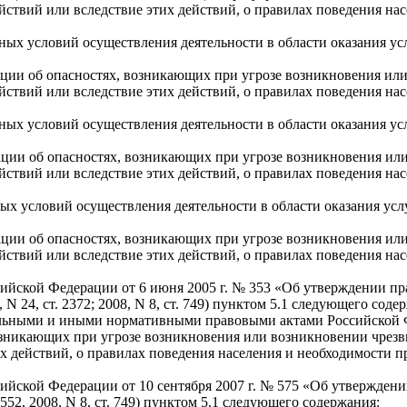
ействий или вследствие этих действий, о правилах поведения на
ных условий осуществления деятельности в области оказания ус
ации об опасностях, возникающих при угрозе возникновения и
ействий или вследствие этих действий, о правилах поведения на
нных условий осуществления деятельности в области оказания у
ации об опасностях, возникающих при угрозе возникновения и
ействий или вследствие этих действий, о правилах поведения на
ых условий осуществления деятельности в области оказания ус
ации об опасностях, возникающих при угрозе возникновения и
ействий или вследствие этих действий, о правилах поведения на
ийской Федерации от 6 июня 2005 г. № 353 «Об утверждении пр
N 24, ст. 2372; 2008, N 8, ст. 749) пунктом 5.1 следующего соде
тельными и иными нормативными правовыми актами Российской Ф
зникающих при угрозе возникновения или возникновении чрезв
х действий, о правилах поведения населения и необходимости п
ийской Федерации от 10 сентября 2007 г. № 575 «Об утверждени
552, 2008, N 8, ст. 749) пунктом 5.1 следующего содержания: