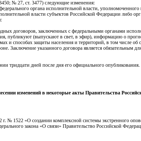
т. 3450; № 27, ст. 3477) следующие изменения:
 федерального органа исполнительной власти, уполномоченного 
полнительной власти субъектов Российской Федерации либо орг
:
здных договоров, заключенных с федеральными органами исполн
ия, публикуют (выпускают в свет, в эфир), информацию о про
мах и способах защиты населения и территорий, в том числе об 
оне. Заключение указанного договора является обязательным дл
нии тридцати дней после дня его официального опубликования.
есении изменений в некоторые акты Правительства Российск
12 г. № 1522 «О создании комплексной системы экстренного опо
дерального закона «О связи» Правительство Российской Федера