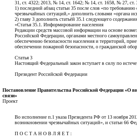
31, ст. 4322; 2013, № 14, ст. 1642; № 14, ст. 1658, № 27, с
1) последний абзац статьи 35 после слов «по требованию
чрезвычайных ситуаций,» дополнить словами «органа ис
2) главу 3 дополнить статьёй 35.1 следующего содержания
«Статья 35.1. Информирование населения
Редакции средств массовой информации на основе возме
Российской Федерации, органами местного самоуправлен
обеспечению безопасности населения и территорий, прие
обеспечении пожарной безопасности, о гражданской обор
Статья 3
Настоящий Федеральный закон вступает в силу по истече
Президент Российской Федерации
Постановление Правительства Российской Федерации «О вн
связи»
Проект
Во исполнение п.1 указа Президента РФ от 13 ноября 20
возникновении чрезвычайных ситуаций», и статьи 66 Фе
П О С Т А Н О В Л Я Е Т :