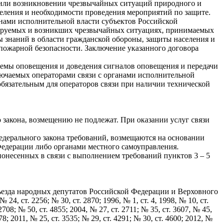
 или возникновении чрезвычайных ситуаций природного и
селения и необходимости проведения мероприятий по защите.
анами исполнительной власти субъектов Российской
зируемых и возникших чрезвычайных ситуациях, принимаемых
ы знаний в области гражданской обороны, защиты населения и
 пожарной безопасности. Заключение указанного договора
темы оповещения и доведения сигналов оповещения и передачи
лючаемых операторами связи с органами исполнительной
обязательным для операторов связи при наличии технической
о закона, возмещению не подлежат. При оказании услуг связи
Федерального закона требований, возмещаются на основании
Федерации либо органами местного самоуправления.
понесенных в связи с выполнением требований пунктов 3 – 5
Съезда народных депутатов Российской Федерации и Верховного
, ст. 2256; № 30, ст. 2870; 1996, № 1, ст. 4, 1998, № 10, ст.
 2708; № 50, ст. 4855; 2004, № 27, ст. 2711; № 35, ст. 3607, № 45,
778; 2011, № 25, ст. 3535; № 29, ст. 4291; № 30, ст. 4600; 2012, №