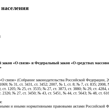
 населения
я
закон «О связи» и Федеральный закон «О средствах массово
»
 связи» (Собрание законодательства Российской Федерации, 2003,
1069; № 31, ст. 3431, ст. 3452; 2007, № 1, ст. 8; № 7, ст. 835; 2008, 
 ст. 1205; № 25, ст. 3535; № 27, ст. 3873, ст. 3880; № 29, ст. 4284, 
т. 2326; № 27, ст. 3450; № 43, ст. 5451, № 44, ст. 5643; № 48, ст. 616
я:
ельными и иными нормативными правовыми актами Российской Фе