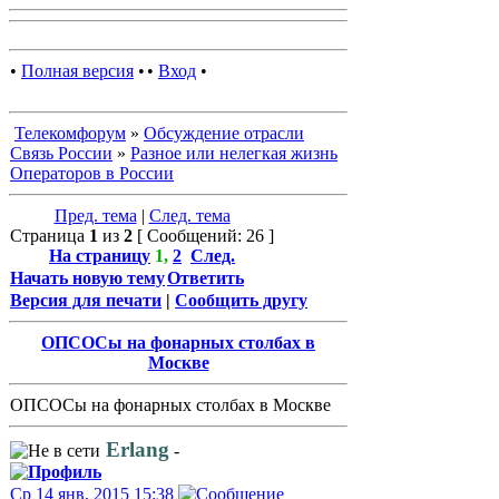
•
Полная версия
•
•
Вход
•
Телекомфорум
»
Обсуждение отрасли
Связь России
»
Разное или нелегкая жизнь
Операторов в России
Пред. тема
|
След. тема
Страница
1
из
2
[ Сообщений: 26 ]
На страницу
1
,
2
След.
Начать новую тему
Ответить
Версия для печати
|
Сообщить другу
ОПСОСы на фонарных столбах в
Москве
ОПСОСы на фонарных столбах в Москве
Erlang
-
Ср 14 янв, 2015 15:38