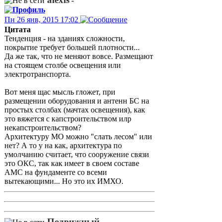
-
Пн 26 янв, 2015 17:02
Цитата
Тенденция - на зданиях сложности,
покрытие требует большей плотности...
Да же так, что не меняют вовсе. Размещают
на стоящем столбе освещения или
электротранспорта.
Вот меня щас мысль гложет, при
размещении оборудования и антенн БС на
простых столбах (мачтах освещения), как
это вяжется с капстроительством илр
некапстроительством?
Архитектуру МО можно "слать лесом" или
нет? А то у на как, архитектура по
умолчанию считает, что сооружение связи
это ОКС, так как имеет в своем составе
АМС на фундаменте со всеми
вытекающими... Но это их ИМХО.
Подвижный