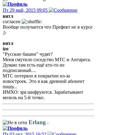
Пт 29 май, 2015 09:05
витл
согласен
Вообще получается что Префект не в курсе
;)
витл
izo
"Русские башни" чудят?
Меня смутило соседство МТС и Антареса.
Думаю там есть ещё кто-то не
подписанный....
МТС потеряло в покрытии из-за
новостроек. Это я как древний абонент
пишу...
ИМХО: зря шифруются. Зарабатывают
мозоль на 5-й точке.
Erlang
-
Пт 02 окт, 2015 16:52