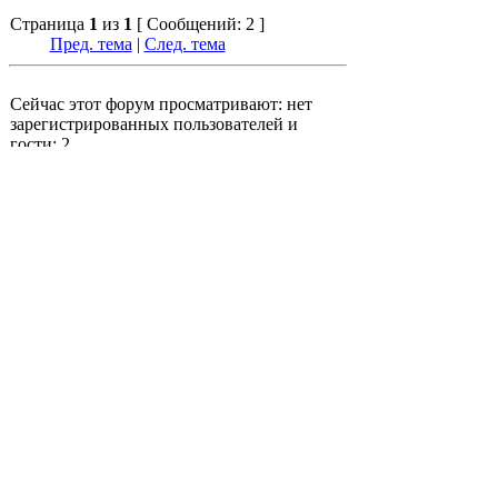
Страница
1
из
1
[ Сообщений: 2 ]
Пред. тема
|
След. тема
Сейчас этот форум просматривают: нет
зарегистрированных пользователей и
гости: 2
Телекомфорум
»
Обсуждение отрасли
Связь России
»
Разное или нелегкая жизнь
Операторов в России
Перейти
•
Полная версия
•
•
Вход
•