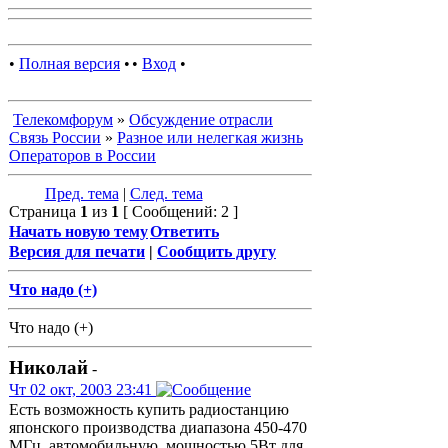
•
Полная версия
•
•
Вход
•
Телекомфорум
»
Обсуждение отрасли
Связь России
»
Разное или нелегкая жизнь
Операторов в России
Пред. тема
|
След. тема
Страница
1
из
1
[ Сообщений: 2 ]
Начать новую тему
Ответить
Версия для печати
|
Сообщить другу
Что надо (+)
Что надо (+)
Николай
-
Чт 02 окт, 2003 23:41
Есть возможность купить радиостанцию
японского производства диапазона 450-470
МГц, автомобильную, мощностью 5Вт для