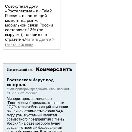
Совокупная доля
«Ростелекома» и «Tele2
Россия» в настоящий
момент на рынке
мобильной связи России
составляет 13% (по
выручке), говорится в
стратегии.
Читать далее >
Газета РБК daily
Ростелеком берут под
контроль
// Миноритарии предложили свой вариант
СП с "Tele2 Россия"
Миноритарные акционеры
"Ростелекома" предлагают внести
17,7% казначейских акций компании
рыночной стоимостью около 54,6
млрд руб. в уставный капитал
совместного предприятия с "Tele2
Россия", на базе которого будет
создан четвертый федеральный
сотовый оператор. В этом случае