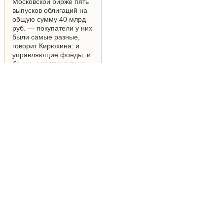
Московской бирже пять
выпусков облигаций на
общую сумму 40 млрд
руб. — покупатели у них
были самые разные,
говорит Кирюхина: и
управляющие фонды, и
банки, и частные лица,
работающие через
брокеров.
Читать целиком
Совет директоров «Ростелекома»
одобрил объединение сотовых активов с
Tele2 Россия
Москва, Российская Федерация – 12
декабря 2013 года Совет директоров ОАО
«Ростелеком» (Московская Биржа: RTKM,
RTKMP; OTCQX: ROSYY), российского
национального оператора связи (далее –
«Ростелеком») одобрил объединение
сотовых активов в совместное предприятие