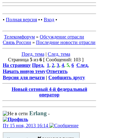
•
Полная версия
•
•
Вход
•
Телекомфорум
»
Обсуждение отрасли
Связь России
»
Последние новости отрасли
Пред. тема
|
След. тема
Страница
5
из
6
[ Сообщений: 103 ]
На страницу
Пред.
1
,
2
,
3
,
4
,
5
,
6
След.
Начать новую тему
Ответить
Версия для печати
|
Сообщить другу
Новый сотовый 4-й федеральный
оператор
Erlang
-
Пт 15 ноя, 2013 16:14