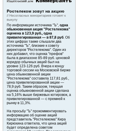
Ростелеком зовут на акцию
// Несогласных миноритариев готовят к
выкупу
По информации источника "Ъ",
одна
обыкновенная акция "Ростелекома"
оценена в 123,9 руб., одна
привилегированная — в 87,8 руб
. Об
этих цифрах также слышали два
источника "Ъ", близкие к совету
директоров "Ростелекома". Один из
них добавил, что оценка "префов"
была в диапазоне 85-89 руб. ценовой
коридор обычных акций был на
уровне 123-126 руб. Вчера к концу
торговой сессии на Московской бирже
цена обыкновенной акции
"Ростелекома" составила 117,81 руб.,
цена привилегированной акции —
78,9 руб. Таким образом, текущая
оценка обыкновенной акции сделана
на 5,16% выше биржевых котировок, а
привилегированной — с премией к
рынку в 11,3%.
На просьбу "Ъ" прокомментировать
информацию об оценке акций
представитель "Ростелекома" Кира
Кирюхина ответила, что цена акций
будет определена советом