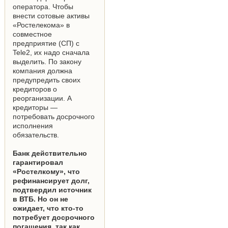
оператора. Чтобы
внести сотовые активы
«Ростелекома» в
совместное
предприятие (СП) с
Tele2, их надо сначала
выделить. По закону
компания должна
предупредить своих
кредиторов о
реорганизации. А
кредиторы —
потребовать досрочного
исполнения
обязательств.
Банк действительно
гарантировал
«Ростелкому», что
рефинансирует долг,
подтвердил источник
в ВТБ. Но он не
ожидает, что кто-то
потребует досрочного
погашения, так как