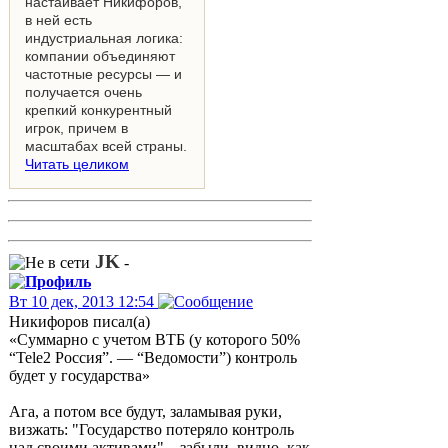
настаивает Никифоров,
в ней есть
индустриальная логика:
компании объединяют
частотные ресурсы — и
получается очень
крепкий конкурентный
игрок, причем в
масштабах всей страны.
Читать целиком
JK
-
Вт 10 дек, 2013 12:54
Никифоров писал(а)
«Суммарно с учетом ВТБ (у которого 50%
“Tele2 Россия”. — “Ведомости”) контроль
будет у государства»
Ага, а потом все будут, заламывая руки,
визжать: "Государство потеряло контроль
над своими активами"... забыли, видно, как