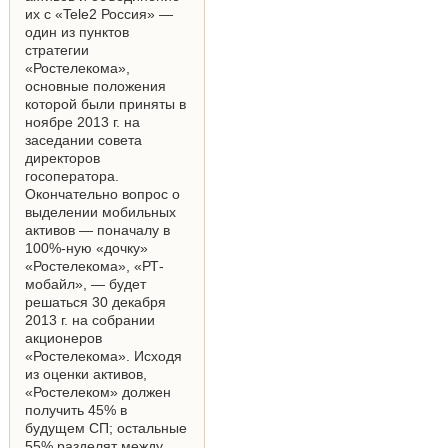
их с «Tele2 Россия» —
один из пунктов
стратегии
«Ростелекома»,
основные положения
которой были приняты в
ноябре 2013 г. на
заседании совета
директоров
госоператора.
Окончательно вопрос о
выделении мобильных
активов — поначалу в
100%-ную «дочку»
«Ростелекома», «РТ-
мобайл», — будет
решаться 30 декабря
2013 г. на собрании
акционеров
«Ростелекома». Исходя
из оценки активов,
«Ростелеком» должен
получить 45% в
будущем СП; остальные
55% разделят между