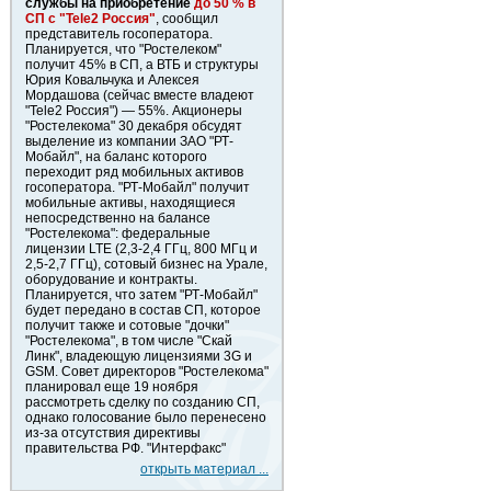
службы на приобретение
до 50 % в
СП с "Tele2 Россия"
, сообщил
представитель госоператора.
Планируется, что "Ростелеком"
получит 45% в СП, а ВТБ и структуры
Юрия Ковальчука и Алексея
Мордашова (сейчас вместе владеют
"Tele2 Россия") — 55%. Акционеры
"Ростелекома" 30 декабря обсудят
выделение из компании ЗАО "РТ-
Мобайл", на баланс которого
переходит ряд мобильных активов
госоператора. "РТ-Мобайл" получит
мобильные активы, находящиеся
непосредственно на балансе
"Ростелекома": федеральные
лицензии LTE (2,3-2,4 ГГц, 800 МГц и
2,5-2,7 ГГц), сотовый бизнес на Урале,
оборудование и контракты.
Планируется, что затем "РТ-Мобайл"
будет передано в состав СП, которое
получит также и сотовые "дочки"
"Ростелекома", в том числе "Скай
Линк", владеющую лицензиями 3G и
GSM. Совет директоров "Ростелекома"
планировал еще 19 ноября
рассмотреть сделку по созданию СП,
однако голосование было перенесено
из-за отсутствия директивы
правительства РФ. "Интерфакс"
открыть материал ...