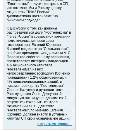
"Ростелеком" получит контроль в СП,
что хотелось бы и Росимуществу.
Акционеры "Tele2 Россия"
дипломатично настаивают "на
рыночном подходе".
К дискуссии о том, как должны
распределиться доли "Ростелекома" и
"Tele2 Россия" в совместной компании,
подключились миноритарии
госоператора. Евгений Юрченко,
бывший гендиректор "Связьинвеста",
а сейчас президент Фонда имени А. С.
Попова (по собственному заявлению,
представляет интересы владельцев
4% акционерного капитала
"Ростелекома", из них
непосредственно господину Юрченко
принадлежит 1,2% обыкновенных и
4% привилегированных акций), в
письме президенту "Ростелекома"
Сергею Калугину и руководителю
Росимущества Ольге Дергуновой в
минувшую пятницу предложил свой
рецепт, как сохранить контроль
госкомпании в СП. Для этого
"Ростелеком", по мнению Евгения
Юрченко, должен внести в уставный
капитал СП свои казначейские акции.
открыть материал ...