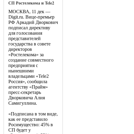
СП Ростелекома и Tele2
МОСКВА, 11 дек —
Digit.ru. Вице-премьер
РФ Аркадий Дворкович
подписал директиву
для голосования
представителей
государства в совете
директоров
«Ростелекома» за
создание совместного
предприятия с
нынешними
владельцами «Tele2
Россия», сообщила
агентству «Прайм»
пресс-секретарь
Дворковича Алия
Самигуллина.
«Подписана в том виде,
как ее представило
Росимущество: 45% в
СП будет у