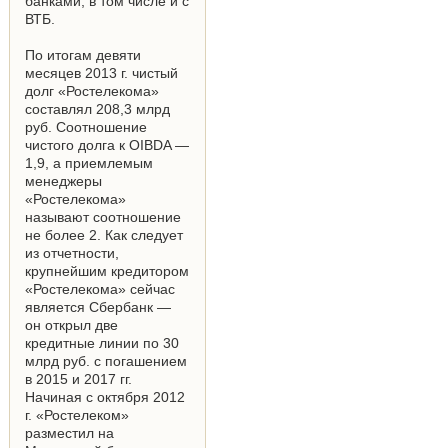
банками, в том числе и с
ВТБ.
По итогам девяти
месяцев 2013 г. чистый
долг «Ростелекома»
составлял 208,3 млрд
руб. Соотношение
чистого долга к OIBDA —
1,9, а приемлемым
менеджеры
«Ростелекома»
называют соотношение
не более 2. Как следует
из отчетности,
крупнейшим кредитором
«Ростелекома» сейчас
является Сбербанк —
он открыл две
кредитные линии по 30
млрд руб. с погашением
в 2015 и 2017 гг.
Начиная с октября 2012
г. «Ростелеком»
разместил на