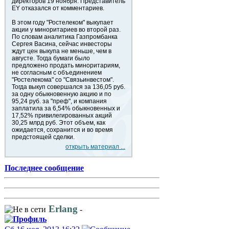
директоров 19 ноября. Представитель
EY отказался от комментариев.
В этом году "Ростелеком" выкупает
акции у миноритариев во второй раз.
По словам аналитика Газпромбанка
Сергея Васина, сейчас инвесторы
ждут цен выкупа не меньше, чем в
августе. Тогда бумаги было
предложено продать миноритариям,
не согласным с объединением
"Ростелекома" со "Связьинвестом".
Тогда выкуп совершался за 136,05 руб.
за одну обыкновенную акцию и по
95,24 руб. за "преф", и компания
заплатила за 6,54% обыкновенных и
17,52% привилегированных акций
30,25 млрд руб. Этот объем, как
ожидается, сохранится и во время
предстоящей сделки.
открыть материал ...
Последнее сообщение
Erlang
-