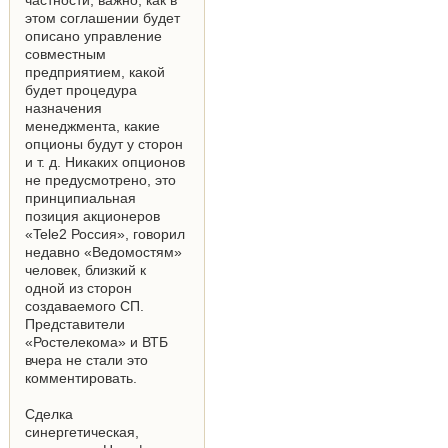
частности, важно, как в
этом соглашении будет
описано управление
совместным
предприятием, какой
будет процедура
назначения
менеджмента, какие
опционы будут у сторон
и т. д. Никаких опционов
не предусмотрено, это
принципиальная
позиция акционеров
«Tele2 Россия», говорил
недавно «Ведомостям»
человек, близкий к
одной из сторон
создаваемого СП.
Представители
«Ростелекома» и ВТБ
вчера не стали это
комментировать.
Сделка
синергетическая,