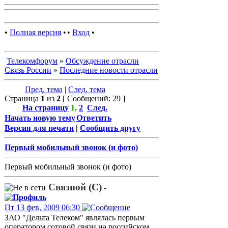
•
Полная версия
•
•
Вход
•
Телекомфорум
»
Обсуждение отрасли
Связь России
»
Последние новости отрасли
Пред. тема
|
След. тема
Страница
1
из
2
[ Сообщений: 29 ]
На страницу
1
,
2
След.
Начать новую тему
Ответить
Версия для печати
|
Сообщить другу
Первый мобильный звонок (и фото)
Первый мобильный звонок (и фото)
Связной (С)
-
Пт 13 фев, 2009 06:30
ЗАО "Дельта Телеком" являлась первым
оператором сотовой связи на российском