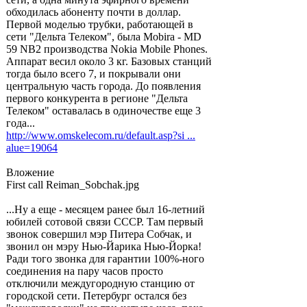
обходилась абоненту почти в доллар.
Первой моделью трубки, работающей в
сети "Дельта Телеком", была Mobira - MD
59 NB2 производства Nokia Mobile Phones.
Аппарат весил около 3 кг. Базовых станций
тогда было всего 7, и покрывали они
центральную часть города. До появления
первого конкурента в регионе "Дельта
Телеком" оставалась в одиночестве еще 3
года...
http://www.omskelecom.ru/default.asp?si ...
alue=19064
Вложение
First call Reiman_Sobchak.jpg
...Ну а еще - месяцем ранее был 16-летний
юбилей сотовой связи СССР. Там первый
звонок совершил мэр Питера Собчак, и
звонил он мэру Нью-Йарика Нью-Йорка!
Ради того звонка для гарантии 100%-ного
соединения на пару часов просто
отключили междугородную станцию от
городской сети. Петербург остался без