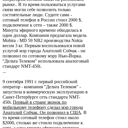
рынке.. В то время пользоваться услугами
связи могли себе позволить только
состоятельные люди. Судите сами -
сотовый телефон в России стоил 2000 $,
подключение к сети – также 2000 $.
Минута эфирного времени обходилась в
один доллар. Компания предлагала модель
Mobira - MD 59 NB2 производства Nokia
весом 3 кг. Первым воспользовался новой
услугой мэр города Анатолий Собчак - он
позвонил по сотовому мэру Нью-Йорка.
"Дельта Телеком" использовала аналоговый
стандарт NMT-450i.
...
9 сентября 1991 г. первый российский
оператор - компания "Дельта Телеком" -
запустила в коммерческую эксплуатацию в
Санкт-Петербурге сеть стандарта NMT-
450i.
Первый в стране звонок по
мобильному телефону сделал мэр города
Анатолий Собчак. Он позвонил в США
. В
то время сотовый телефон стоил около
$2000, столько же стоило подключение к
сети, а одна минута эфирного времени