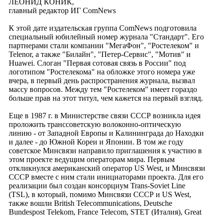
ЛЕОНИД КОНИК,
главный редактор ИГ ComNews
К этой дате издательская группа ComNews подготовила
специальный юбилейный номер журнала "Стандарт". Его
партнерами стали компании "МегаФон", "Ростелеком" и
Telenor, а также "Билайн", "Петер-Сервис", "Мотив" и
Huawei. Слоган "Первая сотовая связь в России" под
логотипом "Ростелекома" на обложке этого номера уже
вчера, в первый день распространения журнала, вызвал
массу вопросов. Между тем "Ростелеком" имеет гораздо
больше прав на этот титул, чем кажется на первый взгляд.
Еще в 1987 г. в Министерстве связи СССР возникла идея
проложить транссоветскую волоконно-оптическую
линию - от Западной Европы и Калининграда до Находки
и далее - до Южной Кореи и Японии. В том же году
советское Минсвязи направило приглашения к участию в
этом проекте ведущим операторам мира. Первым
откликнулся американский оператор US West, и Минсвязи
СССР вместе с ним стали инициаторами проекта. Для его
реализации был создан консорциум Trans-Soviet Line
(TSL), в который, помимо Минсвязи СССР и US West,
также вошли British Telecommunications, Deutsche
Bundespost Telekom, France Telecom, STET (Италия), Great