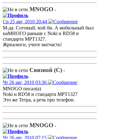
MNOGO
-
Ср 25 авг, 2010 20:44
М-да. Сотовый, мэй би. А мобильный был
наМНОГО раньше с Noki и RD58 и
стандарта MPT1327.
Жрналюги, учите матчасть!
Связной (С)
-
Чт 26 авг, 2010 03:36
MNOGO писал(а)
Noki и RD58 и стандарта MPT1327
Это же Тетра, а речь про телефон.
MNOGO
-
Чт 26 авг, 2010 07:15