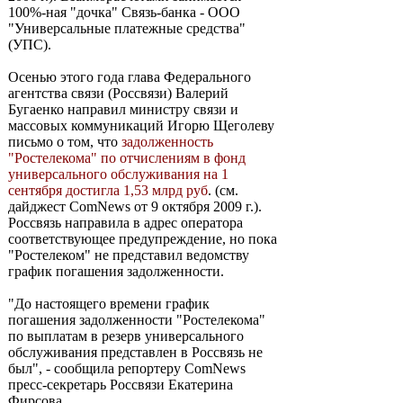
100%-ная "дочка" Связь-банка - ООО
"Универсальные платежные средства"
(УПС).
Осенью этого года глава Федерального
агентства связи (Россвязи) Валерий
Бугаенко направил министру связи и
массовых коммуникаций Игорю Щеголеву
письмо о том, что
задолженность
"Ростелекома" по отчислениям в фонд
универсального обслуживания на 1
сентября достигла 1,53 млрд руб
. (см.
дайджест ComNews от 9 октября 2009 г.).
Россвязь направила в адрес оператора
соответствующее предупреждение, но пока
"Ростелеком" не представил ведомству
график погашения задолженности.
"До настоящего времени график
погашения задолженности "Ростелекома"
по выплатам в резерв универсального
обслуживания представлен в Россвязь не
был", - сообщила репортеру ComNews
пресс-секретарь Россвязи Екатерина
Фирсова.