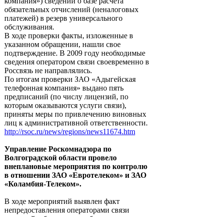
компания») сведений о базе расчета
обязательных отчислений (неналоговых
платежей) в резерв универсального
обслуживания.
В ходе проверки факты, изложенные в
указанном обращении, нашли свое
подтверждение. В 2009 году необходимые
сведения оператором связи своевременно в
Россвязь не направлялись.
По итогам проверки ЗАО «Адыгейская
телефонная компания» выдано пять
предписаний (по числу лицензий, по
которым оказываются услуги связи),
приняты меры по привлечению виновных
лиц к административной ответственности.
http://rsoc.ru/news/regions/news11674.htm
Управление Роскомнадзора по
Волгоградской области провело
внеплановые мероприятия по контролю
в отношении ЗАО «Евротелеком» и ЗАО
«Коламбия-Телеком».
В ходе мероприятий выявлен факт
непредоставления операторами связи