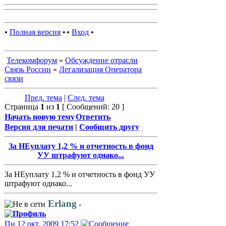
•
Полная версия
•
•
Вход
•
Телекомфорум
»
Обсуждение отрасли
Связь России
»
Легализация Оператора
связи
Пред. тема
|
След. тема
Страница
1
из
1
[ Сообщений: 20 ]
Начать новую тему
Ответить
Версия для печати
|
Сообщить другу
За НЕуплату 1,2 % и отчетность в фонд
УУ штрафуют однако...
За НЕуплату 1,2 % и отчетность в фонд УУ
штрафуют однако...
Erlang
-
Пн 12 окт, 2009 17:52