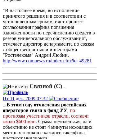
"В настоящее время, во исполнение
принятого решения и в соответствии с
установленным сроком, идет процесс
согласования графика погашения
задолженности по перечислению средств в
резерв универсального обслуживания", -
отмечает директор департамента по связям
с общественностью и инвесторами
"Ростелекома" Андрей Любин.
http://www.comnews.ru/index.cfm?id=49281
Связной (С)
-
Пт 11 дек, 2009 07:32
...
В этом году отчисления российских
операторов связи в фонд УУ
,
по
прогнозам участников отрасли, составят
около $600 млн
. Сумма немаленькая, да и
объективно не стоят 4 минуты исходящих
местных звонков с каждого таксофона
шестисот миллионов.