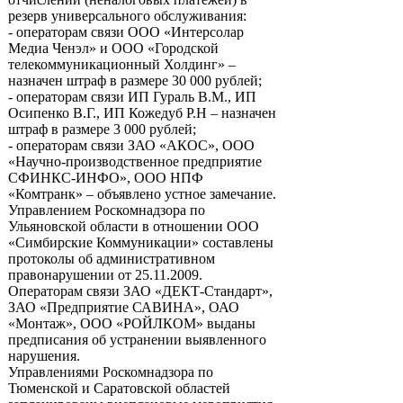
резерв универсального обслуживания:
- операторам связи ООО «Интерсолар
Медиа Ченэл» и ООО «Городской
телекоммуникационный Холдинг» –
назначен штраф в размере 30 000 рублей;
- операторам связи ИП Гураль В.М., ИП
Осипенко В.Г., ИП Кожедуб Р.Н – назначен
штраф в размере 3 000 рублей;
- операторам связи ЗАО «АКОС», ООО
«Научно-производственное предприятие
СФИНКС-ИНФО», ООО НПФ
«Комтранк» – объявлено устное замечание.
Управлением Роскомнадзора по
Ульяновской области в отношении ООО
«Симбирские Коммуникации» составлены
протоколы об административном
правонарушении от 25.11.2009.
Операторам связи ЗАО «ДЕКТ-Стандарт»,
ЗАО «Предприятие САВИНА», ОАО
«Монтаж», ООО «РОЙЛКОМ» выданы
предписания об устранении выявленного
нарушения.
Управлениями Роскомнадзора по
Тюменской и Саратовской областей