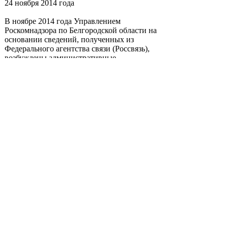
24 ноября 2014 года
В ноябре 2014 года Управлением
Роскомнадзора по Белгородской области на
основании сведений, полученных из
Федерального агентства связи (Россвязь),
возбуждены административные
производства в отношении трех
операторов связи (ООО «Связьинформ»
(Белгород), ООО «Связьинформ» (Старый
Оскол), ООО «Ин-Лайн Телеком» в связи в
непредставлением ими в установленном
порядке сведений о базе расчета
обязательных отчислений (неналоговых
платежей) в резерв универсального
обслуживания.
Требования о предоставлении сведений о
базе расчета обязательных отчислений
(неналоговых платежей) в резерв
универсального обслуживания
установлены в лицензиях на оказания
услуг связи.​
Адрес статьи:
http://77.rkn.gov.ru/news/news71221.htm