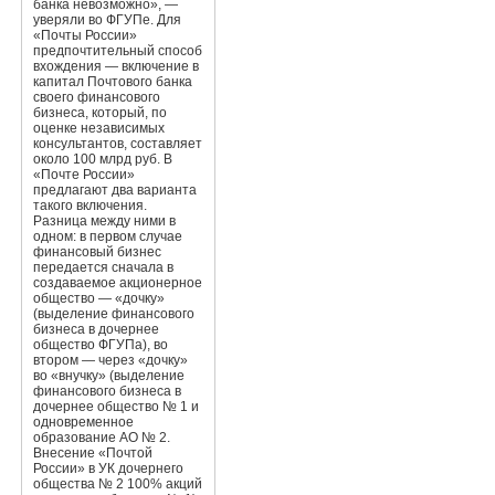
банка невозможно», —
уверяли во ФГУПе. Для
«Почты России»
предпочтительный способ
вхождения — включение в
капитал Почтового банка
своего финансового
бизнеса, который, по
оценке независимых
консультантов, составляет
около 100 млрд руб. В
«Почте России»
предлагают два варианта
такого включения.
Разница между ними в
одном: в первом случае
финансовый бизнес
передается сначала в
создаваемое акционерное
общество — «дочку»
(выделение финансового
бизнеса в дочернее
общество ФГУПа), во
втором — через «дочку»
во «внучку» (выделение
финансового бизнеса в
дочернее общество № 1 и
одновременное
образование АО № 2.
Внесение «Почтой
России» в УК дочернего
общества № 2 100% акций