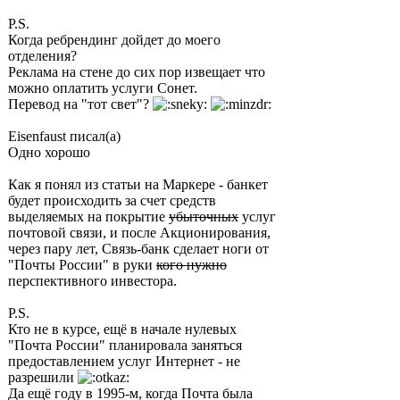
P.S.
Когда ребрендинг дойдет до моего
отделения?
Реклама на стене до сих пор извещает что
можно оплатить услуги Сонет.
Перевод на "тот свет"?
Eisenfaust писал(а)
Одно хорошо
Как я понял из статьи на Маркере - банкет
будет происходить за счет средств
выделяемых на покрытие
убыточных
услуг
почтовой связи, и после Акционирования,
через пару лет, Связь-банк сделает ноги от
"Почты России" в руки
кого нужно
перспективного инвестора.
P.S.
Кто не в курсе, ещё в начале нулевых
"Почта России" планировала заняться
предоставлением услуг Интернет - не
разрешили
Да ещё году в 1995-м, когда Почта была