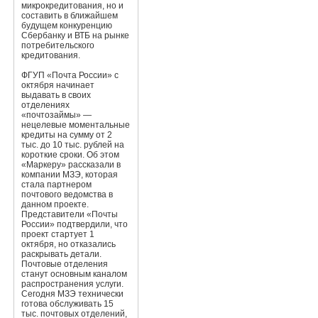
микрокредитования, но и
составить в ближайшем
будущем конкуренцию
Сбербанку и ВТБ на рынке
потребительского
кредитования.
ФГУП «Почта России» с
октября начинает
выдавать в своих
отделениях
«почтозаймы» —
нецелевые моментальные
кредиты на сумму от 2
тыс. до 10 тыс. рублей на
короткие сроки. Об этом
«Маркеру» рассказали в
компании МЗЭ, которая
стала партнером
почтового ведомства в
данном проекте.
Представители «Почты
России» подтвердили, что
проект стартует 1
октября, но отказались
раскрывать детали.
Почтовые отделения
станут основным каналом
распространения услуги.
Сегодня МЗЭ технически
готова обслуживать 15
тыс. почтовых отделений,