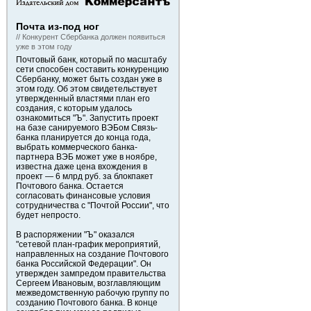
Почта из-под ног
// Конкурент Сбербанка должен появиться
уже в этом году
Почтовый банк, который по масштабу
сети способен составить конкуренцию
Сбербанку, может быть создан уже в
этом году. Об этом свидетельствует
утвержденный властями план его
создания, с которым удалось
ознакомиться "Ъ". Запустить проект
на базе санируемого ВЭБом Связь-
банка планируется до конца года,
выбрать коммерческого банка-
партнера ВЭБ может уже в ноябре,
известна даже цена вхождения в
проект — 6 млрд руб. за блокпакет
Почтового банка. Остается
согласовать финансовые условия
сотрудничества с "Почтой России", что
будет непросто.
В распоряжении "Ъ" оказался
"сетевой план-график мероприятий,
направленных на создание Почтового
банка Российской Федерации". Он
утвержден зампредом правительства
Сергеем Ивановым, возглавляющим
межведомственную рабочую группу по
созданию Почтового банка. В конце