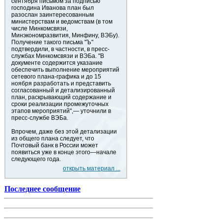
сентября письмом за подписью
господина Иванова план был
разослан заинтересованным
министерствам и ведомствам (в том
числе Минкомсвязи,
Минэкономразвития, Минфину, ВЭБу).
Получение такого письма "Ъ"
подтвердили, в частности, в пресс-
службах Минкомсвязи и ВЭБа. "В
документе содержится указание
обеспечить выполнение мероприятий
сетевого плана-графика и до 15
ноября разработать и представить
согласованный и детализированный
план, раскрывающий содержание и
сроки реализации промежуточных
этапов мероприятий",— уточнили в
пресс-службе ВЭБа.
Впрочем, даже без этой детализации
из общего плана следует, что
Почтовый банк в России может
появиться уже в конце этого—начале
следующего года.
открыть материал ...
Последнее сообщение