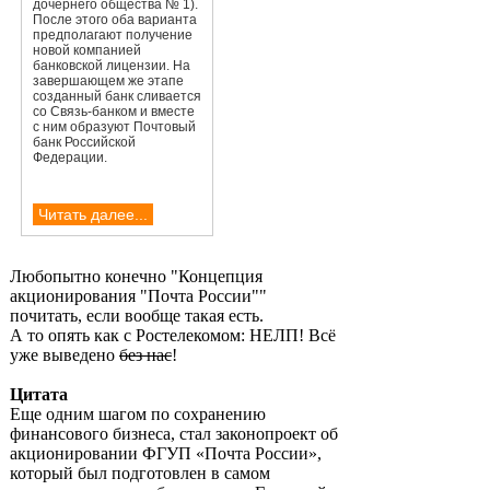
дочернего общества № 1).
После этого оба варианта
предполагают получение
новой компанией
банковской лицензии. На
завершающем же этапе
созданный банк сливается
со Связь-банком и вместе
с ним образуют Почтовый
банк Российской
Федерации.
Читать далее...
Любопытно конечно "Концепция
акционирования "Почта России""
почитать, если вообще такая есть.
А то опять как с Ростелекомом: НЕЛП! Всё
уже выведено
без нас
!
Цитата
Еще одним шагом по сохранению
финансового бизнеса, стал законопроект об
акционировании ФГУП «Почта России»,
который был подготовлен в самом