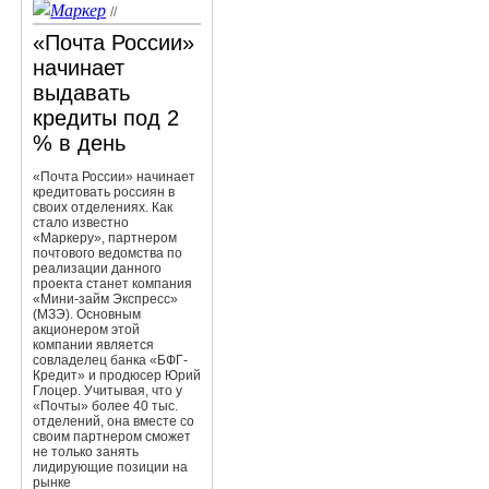
//
«Почта России»
начинает
выдавать
кредиты под 2
% в день
«Почта России» начинает
кредитовать россиян в
своих отделениях. Как
стало известно
«Маркеру», партнером
почтового ведомcтва по
реализации данного
проекта станет компания
«Мини-займ Экспресс»
(МЗЭ). Основным
акционером этой
компании является
совладелец банка «БФГ-
Кредит» и продюсер Юрий
Глоцер. Учитывая, что у
«Почты» более 40 тыс.
отделений, она вместе со
своим партнером сможет
не только занять
лидирующие позиции на
рынке