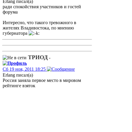
Erlang писал(а)
ради спокойствия участников и гостей
форума
Интересно, что такого тревожного в
жителях Владивостока, по мнению
губернатора
ТРИОД
-
Сб 19 ноя, 2011 18:25
Erlang писал(а)
Россия заняла первое место в мировом
рейтинге взяток
Ну наконец-то!!!
А то обидно было, что какая-то Зимбабве
нас опережает!