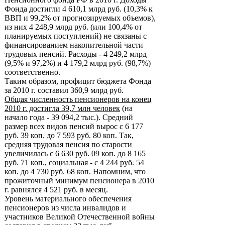
Фонда достигли 4 610,1 млрд руб. (10,3% к
ВВП и 99,2% от прогнозируемых объемов),
из них 4 248,9 млрд руб. (или 100,4% от
планируемых поступлений) не связаны с
финансированием накопительной части
трудовых пенсий. Расходы - 4 249,2 млрд
(9,5% и 97,2%) и 4 179,2 млрд руб. (98,7%)
соответственно.
Таким образом, профицит бюджета Фонда
за 2010 г. составил 360,9 млрд руб.
Общая численность пенсионеров на конец
2010 г. достигла 39,7 млн человек
(на
начало года - 39 094,2 тыс.). Средний
размер всех видов пенсий вырос с 6 177
руб. 39 коп. до 7 593 руб. 80 коп. Так,
средняя трудовая пенсия по старости
увеличилась с 6 630 руб. 09 коп. до 8 165
руб. 71 коп., социальная - с 4 244 руб. 54
коп. до 4 730 руб. 68 коп. Напомним, что
прожиточный минимум пенсионера в 2010
г. равнялся 4 521 руб. в месяц.
Уровень материального обеспечения
пенсионеров из числа инвалидов и
участников Великой Отечественной войны