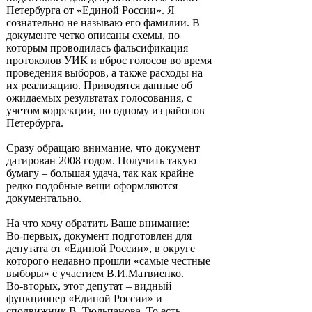
Петербурга от «Единой России». Я
сознательно не называю его фамилии. В
документе четко описаны схемы, по
которым проводилась фальсификация
протоколов УИК и вброс голосов во время
проведения выборов, а также расходы на
их реализацию. Приводятся данные об
ожидаемых результатах голосования, с
учетом коррекции, по одному из районов
Петербурга.
Сразу обращаю внимание, что документ
датирован 2008 годом. Получить такую
бумагу – большая удача, так как крайне
редко подобные вещи оформляются
документально.
На что хочу обратить Ваше внимание:
Во-первых, документ подготовлен для
депутата от «Единой России», в округе
которого недавно прошли «самые честные
выборы» с участием В.И.Матвиенко.
Во-вторых, этот депутат – видный
функционер «Единой России» и
сподвижник В. Тюльпанова. То есть