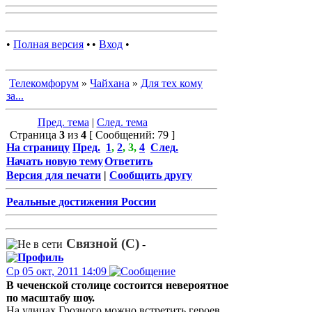
•
Полная версия
•
•
Вход
•
Телекомфорум
»
Чайхана
»
Для тех кому
за...
Пред. тема
|
След. тема
Страница
3
из
4
[ Сообщений: 79 ]
На страницу
Пред.
1
,
2
,
3
,
4
След.
Начать новую тему
Ответить
Версия для печати
|
Сообщить другу
Реальные достижения России
Связной (С)
-
Ср 05 окт, 2011 14:09
В чеченской столице состоится невероятное
по масштабу шоу.
На улицах Грозного можно встретить героев