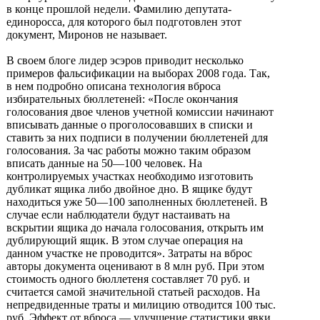
в конце прошлой недели. Фамилию депутата-
единоросса, для которого был подготовлен этот
документ, Миронов не называет.
В своем блоге лидер эсэров приводит несколько
примеров фальсификации на выборах 2008 года. Так,
в нем подробно описана технология вброса
избирательных бюллетеней: «После окончания
голосования двое членов учетной комиссии начинают
вписывать данные о проголосовавших в списки и
ставить за них подписи в получении бюллетеней для
голосования. За час работы можно таким образом
вписать данные на 50—100 человек. На
контролируемых участках необходимо изготовить
дубликат ящика либо двойное дно. В ящике будут
находиться уже 50—100 заполненных бюллетеней. В
случае если наблюдатели будут настаивать на
вскрытии ящика до начала голосования, открыть им
дублирующий ящик. В этом случае операция на
данном участке не проводится». Затраты на вброс
авторы документа оценивают в 8 млн руб. При этом
стоимость одного бюллетеня составляет 70 руб. и
считается самой значительной статьей расходов. На
непредвиденные траты и милицию отводится 100 тыс.
руб. Эффект от вброса — улучшение статистики явки