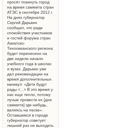
просят покинуть город
на время саммита стран
АТЭС в сентябре 2012 г.
На днях губернатор
Сергей Дарькин
сообщил, что ради
спокойствия участников
и гостей форума стран
Азиатско-
Тихоокеанского региона
будет перенесено на
две недели начало
учебного года в школах
и вузах. Дарькин уже
дал рекомендации на
время дополнительных
каникул: «Дети будут
рады <...> В это время у
нас еще тепло, потому
лучше провести их [дни
саммита] где-нибудь,
валяясь на песке».
Оставшимся в городе
губернатор советует
лишний раз не выходить