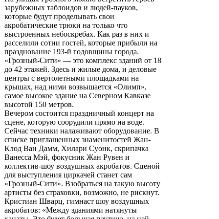
зарубежных таблоидов и людей-пауков,
которые будут проделывать свои
акробатические трюки на только что
выстроенных небоскребах. Как раз в них и
расселили сотни гостей, которые прибыли на
празднование 193-й годовщины города.
«Грозный-Сити» — это комплекс зданий от 18
до 42 этажей. Здесь и жилые дома, и деловые
центры с вертолетными площадками на
крышах, над ними возвышается «Олимп»,
самое высокое здание на Северном Кавказе
высотой 150 метров.
Вечером состоится праздничный концерт на
сцене, которую соорудили прямо на воде.
Сейчас техники налаживают оборудование. В
списке приглашенных знаменитостей Жан-
Клод Ван Дамм, Хилари Суонк, скрипачка
Ванесса Мэй, фокусник Жан Рувен и
коллектив-шоу воздушных акробатов. Сценой
для выступления циркачей станет сам
«Грозный-Сити». Взобраться на такую высоту
артисты без страховки, возможно, не рискнут.
Кристиан Шварц, гимнаст шоу воздушных
акробатов: «Между зданиями натянуты
канаты. Это будет большая паутина, на ней