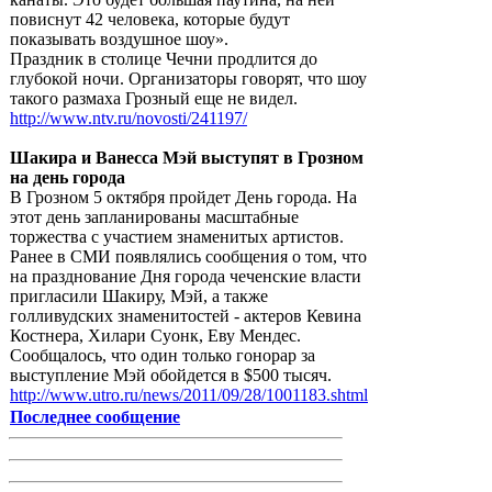
повиснут 42 человека, которые будут
показывать воздушное шоу».
Праздник в столице Чечни продлится до
глубокой ночи. Организаторы говорят, что шоу
такого размаха Грозный еще не видел.
http://www.ntv.ru/novosti/241197/
Шакира и Ванесса Мэй выступят в Грозном
на день города
В Грозном 5 октября пройдет День города. На
этот день запланированы масштабные
торжества с участием знаменитых артистов.
Ранее в СМИ появлялись сообщения о том, что
на празднование Дня города чеченские власти
пригласили Шакиру, Мэй, а также
голливудских знаменитостей - актеров Кевина
Костнера, Хилари Суонк, Еву Мендес.
Сообщалось, что один только гонорар за
выступление Мэй обойдется в $500 тысяч.
http://www.utro.ru/news/2011/09/28/1001183.shtml
Последнее сообщение