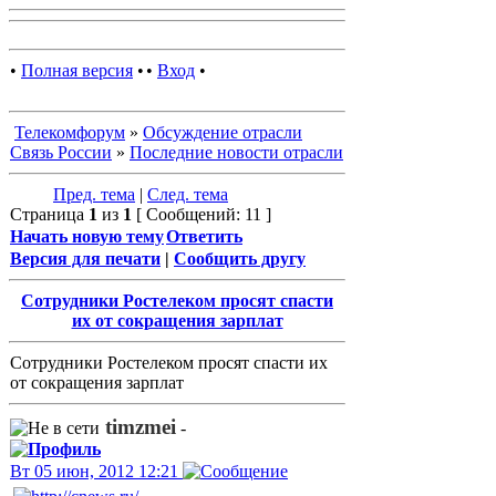
•
Полная версия
•
•
Вход
•
Телекомфорум
»
Обсуждение отрасли
Связь России
»
Последние новости отрасли
Пред. тема
|
След. тема
Страница
1
из
1
[ Сообщений: 11 ]
Начать новую тему
Ответить
Версия для печати
|
Сообщить другу
Сотрудники Ростелеком просят спасти
их от сокращения зарплат
Сотрудники Ростелеком просят спасти их
от сокращения зарплат
timzmei
-
Вт 05 июн, 2012 12:21