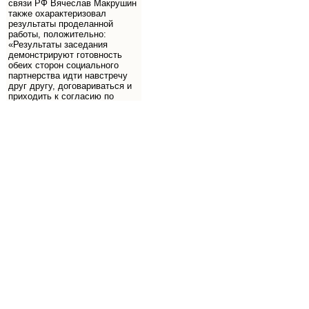
связи РФ Вячеслав Макрушин
также охарактеризовал
результаты проделанной
работы, положительно:
«Результаты заседания
демонстрируют готовность
обеих сторон социального
партнерства идти навстречу
друг другу, договариваться и
приходить к согласию по
ключевым для работников
«Ростелекома» вопросам.
Внесение пункта об
индексации в Коллективный
договор является символом
прогресса в решении
социально-трудовых вопросов
компании и важным
достижением в нашей
совместной
работе».
Подробнее
Сергей СА
-
Чт 17 окт, 2013 08:51
С октября 2013 года, инженера Ростелекома