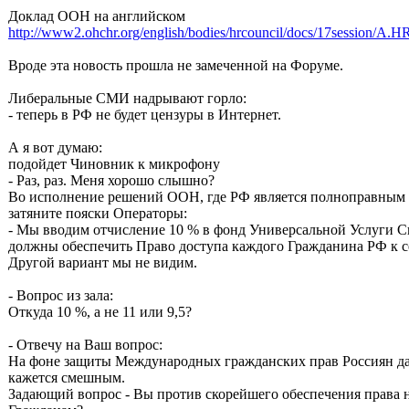
Доклад ООН на английском
http://www2.ohchr.org/english/bodies/hrcouncil/docs/17session/A.
Вроде эта новость прошла не замеченной на Форуме.
Либеральные СМИ надрывают горло:
- теперь в РФ не будет цензуры в Интернет.
А я вот думаю:
подойдет Чиновник к микрофону
- Раз, раз. Меня хорошо слышно?
Во исполнение решений ООН, где РФ является полноправным 
затяните пояски Операторы:
- Мы вводим отчисление 10 % в фонд Универсальной Услуги Св
должны обеспечить Право доступа каждого Гражданина РФ к с
Другой вариант мы не видим.
- Вопрос из зала:
Откуда 10 %, а не 11 или 9,5?
- Отвечу на Ваш вопрос:
На фоне защиты Международных гражданских прав Россиян д
кажется смешным.
Задающий вопрос - Вы против скорейшего обеспечения права