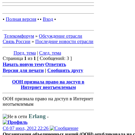
•
Полная версия
•
•
Вход
•
Телекомфорум
»
Обсуждение отрасли
Связь России
»
Последние новости отрасли
Пред. тема
|
След. тема
Страница
1
из
1
[ Сообщений: 3 ]
Начать новую тему
Ответить
Версия для печати
|
Сообщить другу
ООН признала право на доступ в
Интернет неотъемлемым
ООН признала право на доступ в Интернет
неотъемлемым
Erlang
-
Сб 07 июл, 2012 22:26
Организация объединенных наций (ООН) опубликовала на с