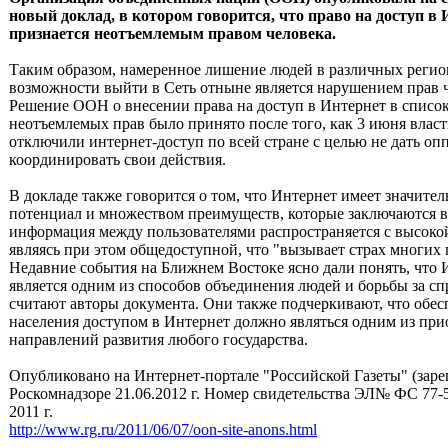
новый доклад, в котором говорится, что право на доступ в
признается неотъемлемым правом человека.
Таким образом, намеренное лишение людей в различных регио
возможности выйти в Сеть отныне является нарушением прав ч
Решение ООН о внесении права на доступ в Интернет в списо
неотъемлемых прав было принято после того, как 3 июня влас
отключили интернет-доступ по всей стране с целью не дать оп
координировать свои действия.
В докладе также говорится о том, что Интернет имеет значите
потенциал и множеством преимуществ, которые заключаются в 
информация между пользователями распространяется с высоко
являясь при этом общедоступной, что "вызывает страх многих 
Недавние события на Ближнем Востоке ясно дали понять, что 
является одним из способов объединения людей и борьбы за сп
считают авторы документа. Они также подчеркивают, что обес
населения доступом в Интернет должно являться одним из пр
направлений развития любого государства.
Опубликовано на Интернет-портале "Российской Газеты" (заре
Роскомнадзоре 21.06.2012 г. Номер свидетельства ЭЛ№ ФС 77-
2011 г.
http://www.rg.ru/2011/06/07/oon-site-anons.html