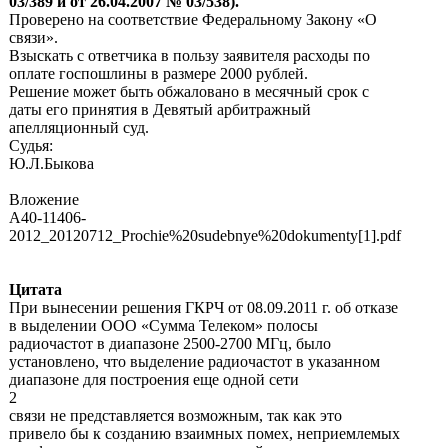
03/389 и от 26.04.2007 № 03/538).
Проверено на соответствие Федеральному Закону «О
связи».
Взыскать с ответчика в пользу заявителя расходы по
оплате госпошлины в размере 2000 рублей.
Решение может быть обжаловано в месячный срок с
даты его принятия в Девятый арбитражный
апелляционный суд.
Судья:
Ю.Л.Быкова
Вложение
A40-11406-
2012_20120712_Prochie%20sudebnye%20dokumenty[1].pdf
Цитата
При вынесении решения ГКРЧ от 08.09.2011 г. об отказе
в выделении ООО «Сумма Телеком» полосы
радиочастот в диапазоне 2500-2700 МГц, было
установлено, что выделение радиочастот в указанном
диапазоне для построения еще одной сети
2
связи не представляется возможным, так как это
привело бы к созданию взаимных помех, неприемлемых