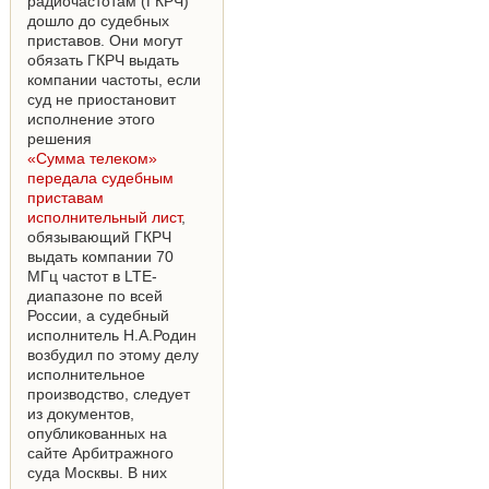
радиочастотам (ГКРЧ)
дошло до судебных
приставов. Они могут
обязать ГКРЧ выдать
компании частоты, если
суд не приостановит
исполнение этого
решения
«Сумма телеком»
передала судебным
приставам
исполнительный лист
,
обязывающий ГКРЧ
выдать компании 70
МГц частот в LTE-
диапазоне по всей
России, а судебный
исполнитель Н.А.Родин
возбудил по этому делу
исполнительное
производство, следует
из документов,
опубликованных на
сайте Арбитражного
суда Москвы. В них