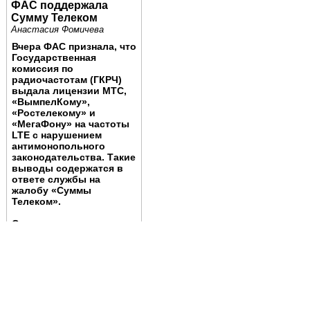
ФАС поддержала
Сумму Телеком
Анастасия Фомичева
Вчера ФАС признала, что
Государственная
комиссия по
радиочастотам (ГКРЧ)
выдала лицензии МТС,
«ВымпелКому»,
«Ростелекому» и
«МегаФону» на частоты
LTE с нарушением
антимонопольного
законодательства. Такие
выводы содержатся в
ответе службы на
жалобу «Суммы
Телеком».
Соответствующее
письмо ФАС от 13
февраля 2012 года,
отправленное в «Сумму
Телеком»
, оказалось в
распоряжении РБК daily.
Служба рассмотрела
жалобу оператора о