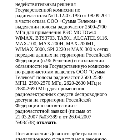
недействительным решения
Государственной комиссии по
радиочастотам №11-12-07-1/96 от 08.09.2011
в части отказа ООО «Сумма Телеком» в
выделении полосы радиочастот 2500-2700
МГц для применения РЭС MOTOwi4
WiMAX, BTS3703, TA501, ALCATEL 9116,
MAX-100, MAX-200H, MAX-200M1,
WIMAX 5000, SPI-2220 и MAX-300 в сетях
передачи данных на территории Российской
Федерации (п.96 Решения) и возложении
обязанности на Государственную комиссию
по радиочастотам выделить ООО "Сумма
Телеком" полосы радиочастот 2500-2530
МГЦ, 2560-2570 МГц, 2620-2630 МГц и
2680-2690 МГц для применения
радиоэлектронных средств беспроводного
доступа на территории Российской
Федерации в соответствии с
радиочастотной заявкой (письма от
21.03.2007 №03/389 и от 26.04.2007
№03/538)
отказать
.
Постановление Девятого арбитражного
апелляционного суда вступает в законную