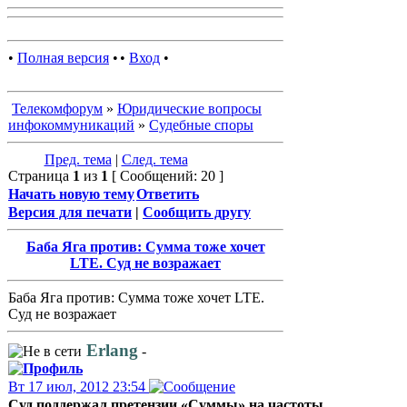
•
Полная версия
•
•
Вход
•
Телекомфорум
»
Юридические вопросы
инфокоммуникаций
»
Судебные споры
Пред. тема
|
След. тема
Страница
1
из
1
[ Сообщений: 20 ]
Начать новую тему
Ответить
Версия для печати
|
Сообщить другу
Баба Яга против: Сумма тоже хочет
LTE. Суд не возражает
Баба Яга против: Сумма тоже хочет LTE.
Суд не возражает
Erlang
-
Вт 17 июл, 2012 23:54
Суд поддержал претензии «Суммы» на частоты,