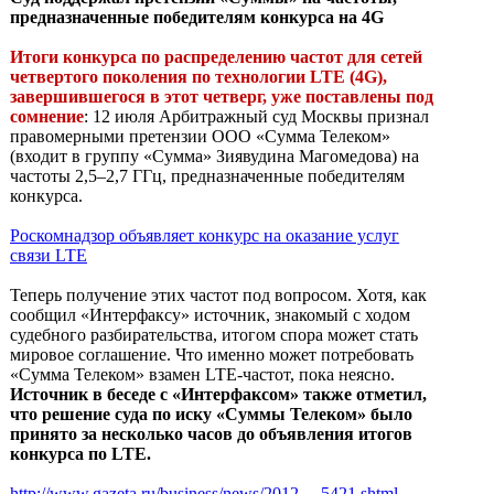
предназначенные победителям конкурса на 4G
Итоги конкурса по распределению частот для сетей
четвертого поколения по технологии LTE (4G),
завершившегося в этот четверг, уже поставлены под
сомнение
: 12 июля Арбитражный суд Москвы признал
правомерными претензии ООО «Сумма Телеком»
(входит в группу «Сумма» Зиявудина Магомедова) на
частоты 2,5–2,7 ГГц, предназначенные победителям
конкурса.
Роскомнадзор объявляет конкурс на оказание услуг
связи LTE
Теперь получение этих частот под вопросом. Хотя, как
сообщил «Интерфаксу» источник, знакомый с ходом
судебного разбирательства, итогом спора может стать
мировое соглашение. Что именно может потребовать
«Сумма Телеком» взамен LTE-частот, пока неясно.
Источник в беседе с «Интерфаксом» также отметил,
что решение суда по иску «Суммы Телеком» было
принято за несколько часов до объявления итогов
конкурса по LTE.
http://www.gazeta.ru/business/news/2012 ... 5421.shtml