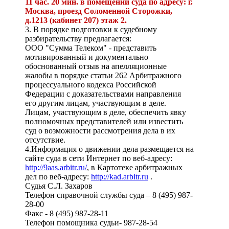
11 час. 20 мин. в помещении суда по адресу: г.
Москва, проезд Соломенной Сторожки,
д.1213 (кабинет 207) этаж 2.
3. В порядке подготовки к судебному
разбирательству предлагается:
ООО "Сумма Телеком" - представить
мотивированный и документально
обоснованный отзыв на апелляционные
жалобы в порядке статьи 262 Арбитражного
процессуального кодекса Российской
Федерации с доказательствами направления
его другим лицам, участвующим в деле.
Лицам, участвующим в деле, обеспечить явку
полномочных представителей или известить
суд о возможности рассмотрения дела в их
отсутствие.
4.Информация о движении дела размещается на
сайте суда в сети Интернет по веб-адресу:
http://9aas.arbitr.ru/
, в Картотеке арбитражных
дел по веб-адресу:
http://kad.arbitr.ru
.
Судья С.Л. Захаров
Телефон справочной службы суда – 8 (495) 987-
28-00
Факс - 8 (495) 987-28-11
Телефон помощника судьи- 987-28-54