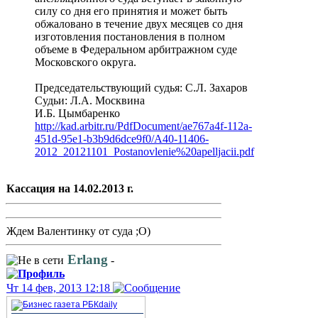
силу со дня его принятия и может быть
обжаловано в течение двух месяцев со дня
изготовления постановления в полном
объеме в Федеральном арбитражном суде
Московского округа.
Председательствующий судья: С.Л. Захаров
Судьи: Л.А. Москвина
И.Б. Цымбаренко
http://kad.arbitr.ru/PdfDocument/ae767a4f-112a-
451d-95e1-b3b9d6dce9f0/A40-11406-
2012_20121101_Postanovlenie%20apelljacii.pdf
Кассация на 14.02.2013 г.
Ждем Валентинку от суда ;О)
Erlang
-
Чт 14 фев, 2013 12:18