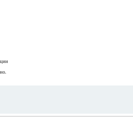
нции
но.