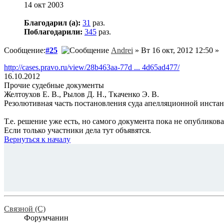
14 окт 2003
Благодарил (а):
31
раз.
Поблагодарили:
345
раз.
Сообщение:
#25
Andrei
» Вт 16 окт, 2012 12:50 »
http://cases.pravo.ru/view/28b463aa-77d ... 4d65ad477/
16.10.2012
Прочие судебные документы
Желтоухов Е. В., Рылов Д. Н., Ткаченко Э. В.
Резолютивная часть постановления суда апелляционной инста
Т.е. решение уже есть, но самого документа пока не опубликова
Если только участники дела тут объявятся.
Вернуться к началу
Связной (С)
Форумчанин