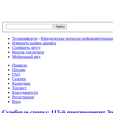
Телекомфорум
‹
Юридические вопросы инфокоммуникац
Изменить размер шрифта
Сообщить другу
Версия для печати
Мобильный вид
Правила
Письмо
FAQ
Галереи
Календарь
Топлист
Благодарности
Регистрация
Вход
Судебные споры: 113-й противоречит З