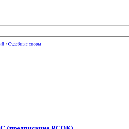
ий
‹
Судебные споры
оС (предписание РСОК)