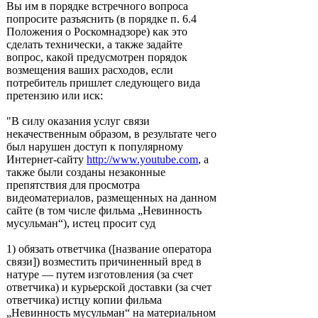
Вы им в порядке встречного вопроса
попросите разъяснить (в порядке п. 6.4
Положения о Роскомнадзоре) как это
сделать технически, а также задайте
вопрос, какой предусмотрен порядок
возмещения ваших расходов, если
потребитель пришлет следующего вида
претензию или иск:
"В силу оказания услуг связи
некачественным образом, в результате чего
был нарушен доступ к популярному
Интернет-сайту
http://www.youtube.com
, а
также были созданы незаконные
препятствия для просмотра
видеоматериалов, размещенных на данном
сайте (в том числе фильма „Невинность
мусульман“), истец просит суд
1) обязать ответчика ([название оператора
связи]) возместить причиненный вред в
натуре — путем изготовления (за счет
ответчика) и курьерской доставки (за счет
ответчика) истцу копии фильма
„Невинность мусульман“ на материальном