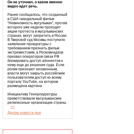
Он не уточнил, о каком именно
видео идет речь.
Ранее сообщалось, что созданный
в США скандальный фильм
"Невиновность мусульман", против
которого уже неделю проходят
акции протеста в мусульманских
странах, могут запретить в России.
В Тверской суд Москвы поступило
заявление прокуратуры с
требованием признать фильм
экстремистским, а Роскомнадзор
призвал операторов связи РФ
блокировать доступ абонентов к
нему еще до решения суда. Если
ролик признают незаконным,
власти могут закрыть российским
пользователям доступ ко всему
порталу YouTube, на котором
размещена картина.
Инициативу Генпрокуратуры
приветствовали мусульманские
религиозные организации страны.
>>
Другие новости дня