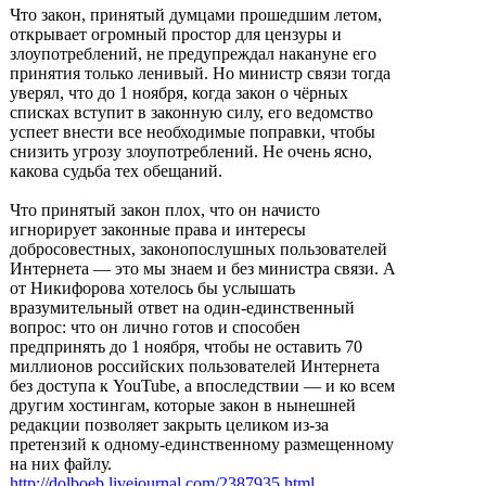
Что закон, принятый думцами прошедшим летом,
открывает огромный простор для цензуры и
злоупотреблений, не предупреждал накануне его
принятия только ленивый. Но министр связи тогда
уверял, что до 1 ноября, когда закон о чёрных
списках вступит в законную силу, его ведомство
успеет внести все необходимые поправки, чтобы
снизить угрозу злоупотреблений. Не очень ясно,
какова судьба тех обещаний.
Что принятый закон плох, что он начисто
игнорирует законные права и интересы
добросовестных, законопослушных пользователей
Интернета — это мы знаем и без министра связи. А
от Никифорова хотелось бы услышать
вразумительный ответ на один-единственный
вопрос: что он лично готов и способен
предпринять до 1 ноября, чтобы не оставить 70
миллионов российских пользователей Интернета
без доступа к YouTube, а впоследствии — и ко всем
другим хостингам, которые закон в нынешней
редакции позволяет закрыть целиком из-за
претензий к одному-единственному размещенному
на них файлу.
http://dolboeb.livejournal.com/2387935.html