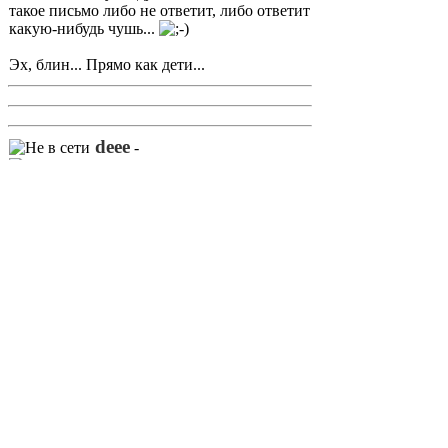
такое письмо либо не ответит, либо ответит
какую-нибудь чушь...
Эх, блин... Прямо как дети...
deee
-
Ср 19 сен, 2012 17:34
ТРИОД писал(а)
Andrei писал(а)
Видео размещено на куче страниц на
разных серверах. Все не заблокируешь...
Вот-вот!
Нужно в ответном письме в УРКН
попросить надзор указать конкретные
адреса размещения этого видео.
А то ведь получается, что операторы, на
свой страх и риск, сами должны выявлять
ресурсы на которых размещен этот фильм.