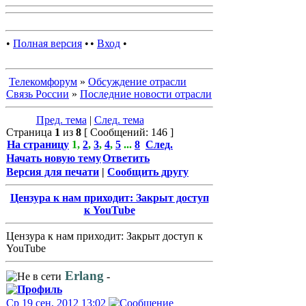
•
Полная версия
•
•
Вход
•
Телекомфорум
»
Обсуждение отрасли
Связь России
»
Последние новости отрасли
Пред. тема
|
След. тема
Страница
1
из
8
[ Сообщений: 146 ]
На страницу
1
,
2
,
3
,
4
,
5
...
8
След.
Начать новую тему
Ответить
Версия для печати
|
Сообщить другу
Цензура к нам приходит: Закрыт доступ
к YouTube
Цензура к нам приходит: Закрыт доступ к
YouTube
Erlang
-
Ср 19 сен, 2012 13:02