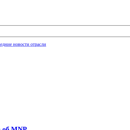
едние новости отрасли
а об MNP