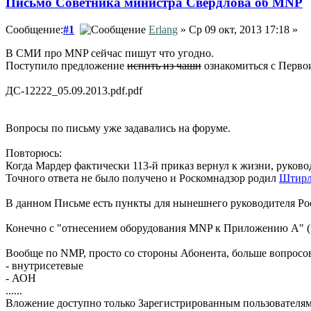
Письмо Советника министра Свердлова об MNP
Сообщение:
#1
Erlang
» Ср 09 окт, 2013 17:18 »
В СМИ про MNP сейчас пишут что угодно.
Поступило предложение
испить из чаши
ознакомиться с Перво
ДС-12222_05.09.2013.pdf.pdf
Вопросы по письму уже задавались на форуме.
Повторюсь:
Когда Мардер фактически 113-й приказ вернул к жизни, руково
Точного ответа не было получено и Роскомнадзор родил
Штирл
В данном Письме есть пункты для нынешнего руководителя Рос
Конечно с "отнесением оборудования MNP к Приложению А" (м
Вообще по NMP, просто со стороны Абонента, больше вопросов
- внутрисетевые
- АОН
......
Вложение доступно только Зарегистрированным пользователя