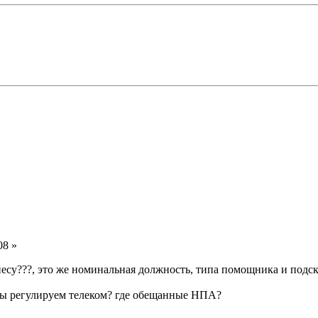
08 »
су???, это же номинальная должность, типа помощника и подска
 мы регулируем телеком? где обещанные НПА?