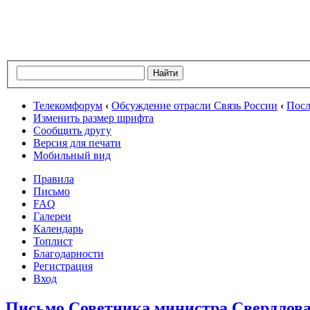
Телекомфорум
‹
Обсуждение отрасли Связь России
‹
Посл
Изменить размер шрифта
Сообщить другу
Версия для печати
Мобильный вид
Правила
Письмо
FAQ
Галереи
Календарь
Топлист
Благодарности
Регистрация
Вход
Письмо Советника министра Свердлов