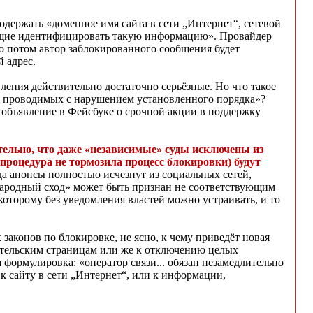
содержать «доменное имя сайта в сети „Интернет“, сетевой
ляющие идентифицировать такую информацию». Провайдер
о потом автор заблокированного сообщения будет
й адрес.
ления действительно достаточно серьёзные. Но что такое
, проводимых с нарушением установленного порядка»?
 объявление в Фейсбуке о срочной акции в поддержку
тельно, что даже «независимые» суды исключены из
процедура не тормозила процесс блокировки) будут
ода анонсы полностью исчезнут из социальных сетей,
«народный сход» может быть признан не соответствующим
оторому без уведомления властей можно устраивать, и то
законов по блокировке, не ясно, к чему приведёт новая
ательским страницам или же к отключению целых
 формулировка: «оператор связи... обязан незамедлительно
к сайту в сети „Интернет“, или к информации,