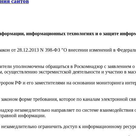
ния сайтов
информации, информационных технологиях и о защите инфор
 закон от 28.12.2013 N 398-ФЗ "О внесении изменений в Федер
стители уполномочены обращаться в Роскомнадзор с заявлением
, осуществлению экстремистской деятельности и участию в ма
ором РФ и его заместителями на основании мониторинга интерн
аконом форме требования, которое по каналам электронной связ
адзор незамедлительно направляет по системе взаимодействия о
оправной информации.
ы незамедлительно ограничить доступ к информационному ресур