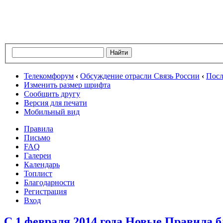
Телекомфорум
‹
Обсуждение отрасли Связь России
‹
Посл
Изменить размер шрифта
Сообщить другу
Версия для печати
Мобильный вид
Правила
Письмо
FAQ
Галереи
Календарь
Топлист
Благодарности
Регистрация
Вход
С 1 февраля 2014 года Новые Правила 