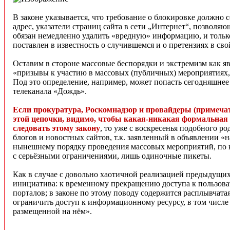
В законе указывается, что требование о блокировке должно 
адрес, указатели страниц сайта в сети „Интернет“, позво
обязан немедленно удалить «вредную» информацию, и тольк
поставлен в известность о случившемся и о претензиях в сво
Оставим в стороне массовые беспорядки и экстремизм как яв
«призывы к участию в массовых (публичных) мероприятиях
Под это определение, например, может попасть сегодняшнее
телеканала «Дождь».
Если прокуратура, Роскомнадзор и провайдеры (примеча
этой цепочки, видимо, чтобы какая-никакая формальная 
следовать этому закону
, то уже с воскресенья подобного р
блогов и новостных сайтов, т.к. заявленный в объявлении 
нынешнему порядку проведения массовых мероприятий, по к
с серьёзными ограничениями, лишь одиночные пикеты.
Как в случае с довольно хаотичной реализацией предыдущих 
инициатива: к временному прекращению доступа к пользов
порталов; в законе по этому поводу содержится расплывчатая
ограничить доступ к информационному ресурсу, в том числе 
размещенной на нём».